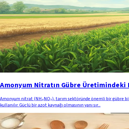
Amonyum Nitratın Gübre Üretimindeki R
Amonyum nitrat (NH₄NO₃), tarım sektöründe önemli bir gübre bileşe
kullanılır. Güçlü bir azot kaynağı olmasının yanı sır...