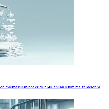
ı, lehimleme işleminde eritilip kullanılan lehim malzemelerini