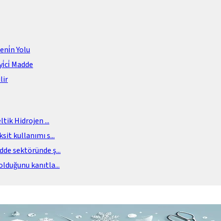
meni̇n Yolu
i̇ci̇ Madde
lir
eltik Hidrojen
...
sit kullanımı s
...
adde sektöründe ş
...
olduğunu kanıtla
...