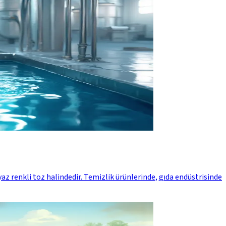
z renkli toz halindedir. Temizlik ürünlerinde, gıda endüstrisinde