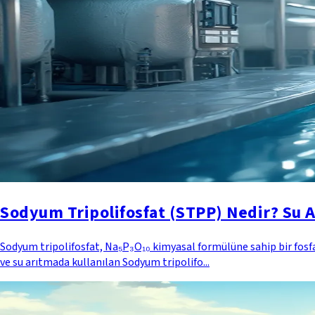
Sodyum Tripolifosfat (STPP) Nedir? Su A
Sodyum tripolifosfat, Na₅P₃O₁₀ kimyasal formülüne sahip bir fosfat
ve su arıtmada kullanılan Sodyum tripolifo...