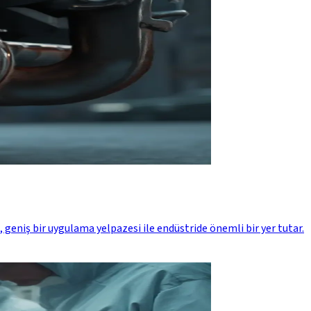
 geniş bir uygulama yelpazesi ile endüstride önemli bir yer tutar.