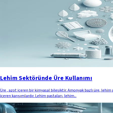
Lehim Sektöründe Üre Kullanımı
Üre , azot içeren bir kimyasal bileşiktir. Amonyak bazlı üre, lehi
içeren karışımlardır. Lehim pastaları, lehim...