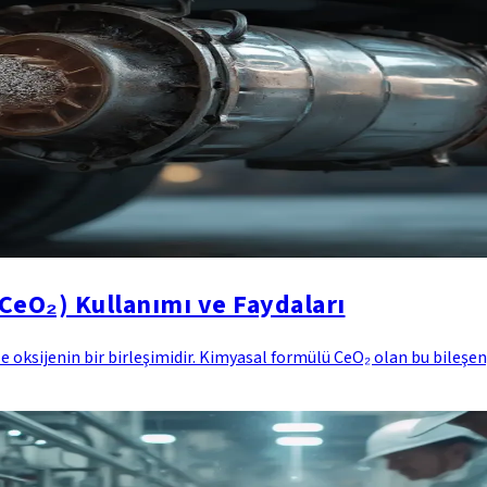
CeO₂) Kullanımı ve Faydaları
 oksijenin bir birleşimidir. Kimyasal formülü CeO₂ olan bu bileşen,