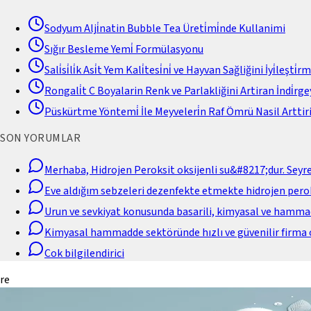
Sodyum Alji̇natin Bubble Tea Üreti̇mi̇nde Kullanimi
Sığır Besleme Yemi̇ Formülasyonu
Sali̇si̇li̇k Asi̇t Yem Kali̇tesi̇ni̇ ve Hayvan Sağliğini İyi̇leşti̇r
Rongali̇t C Boyalarin Renk ve Parlakliğini Artiran İndi̇rgey
Püskürtme Yöntemi̇ İle Meyveleri̇n Raf Ömrü Nasil Arttiri
SON YORUMLAR
Merhaba, Hidrojen Peroksit oksijenli su&#8217;dur. Seyr
Eve aldığım sebzeleri dezenfekte etmekte hidrojen perok
Urun ve sevkiyat konusunda basarili, kimyasal ve hamm
Kimyasal hammadde sektöründe hızlı ve güvenilir firma 
Cok bilgilendirici
re