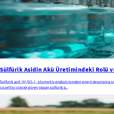
Sülfürik Asidin Akü Üretimindeki Rolü v
Sülfürik asit (H₂SO₄) , otomotiv endüstrisinden enerji depolama si
çözeltisi olarak görev yapan sülfürik a...