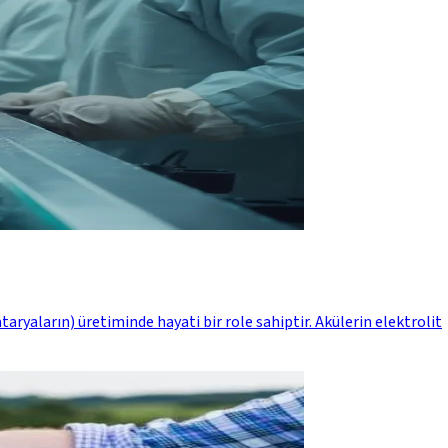
aryaların) üretiminde hayati bir role sahiptir. Akülerin elektrolit