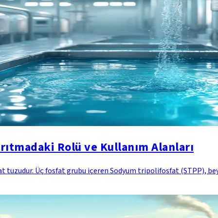
rıtmadaki Rolü ve Kullanım Alanları
 tuzudur. Üç fosfat grubu içeren Sodyum tripolifosfat (STPP), beya