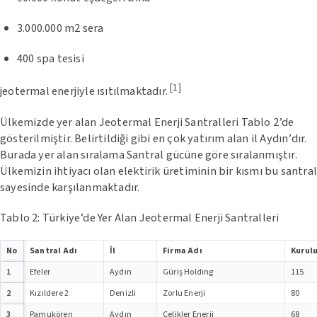
3.000.000 m2 sera
400 spa tesisi
[1]
jeotermal enerjiyle ısıtılmaktadır.
Ülkemizde yer alan Jeotermal Enerji Santralleri Tablo 2’de
gösterilmiştir. Belirtildiği gibi en çok yatırım alan il Aydın’dır.
Burada yer alan sıralama Santral gücüne göre sıralanmıştır.
Ülkemizin ihtiyacı olan elektirik üretiminin bir kısmı bu santra
sayesinde karşılanmaktadır.
Tablo 2: Türkiye’de Yer Alan Jeotermal Enerji Santralleri
No
Santral Adı
İl
Firma Adı
Kurul
1
Efeler
Aydın
Güriş Holding
115
2
Kızıldere 2
Denizli
Zorlu Enerji
80
3
Pamukören
Aydın
Çelikler Enerji
68