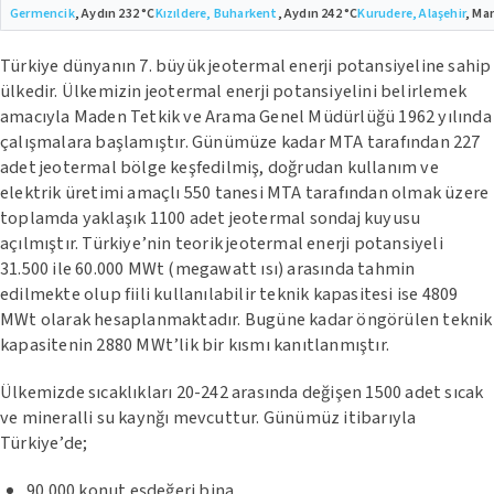
Germencik
, Aydın 232 °C
Kızıldere, Buharkent
, Aydın 242 °C
Kurudere, Alaşehir
, Ma
Türkiye dünyanın 7. büyük jeotermal enerji potansiyeline sahip
ülkedir. Ülkemizin jeotermal enerji potansiyelini belirlemek
amacıyla Maden Tetkik ve Arama Genel Müdürlüğü 1962 yılında
çalışmalara başlamıştır. Günümüze kadar MTA tarafından 227
adet jeotermal bölge keşfedilmiş, doğrudan kullanım ve
elektrik üretimi amaçlı 550 tanesi MTA tarafından olmak üzere
toplamda yaklaşık 1100 adet jeotermal sondaj kuyusu
açılmıştır. Türkiye’nin teorik jeotermal enerji potansiyeli
31.500 ile 60.000 MWt (megawatt ısı) arasında tahmin
edilmekte olup fiili kullanılabilir teknik kapasitesi ise 4809
MWt olarak hesaplanmaktadır. Bugüne kadar öngörülen teknik
kapasitenin 2880 MWt’lik bir kısmı kanıtlanmıştır.
Ülkemizde sıcaklıkları 20-242 arasında değişen 1500 adet sıcak
ve mineralli su kaynğı mevcuttur. Günümüz itibarıyla
Türkiye’de;
90.000 konut eşdeğeri bina