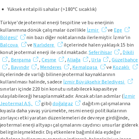
Yüksek entalpili sahalar (>180°C sıcaklık)
Türkiye'de jeotermal enerji tespitine ve bu enerjinin
kullanımına dönük çalışmalar özellikle
İzmir
ve
Ege
Bölgesi'
nin bazı diğer noktalarında ilerlemiştir. İzmir'in
Balçova
ve
Narlıdere
ilçelerinde halen yaklaşık 15 bin
konut jeotermal enerji ile ısıtılmaktadır.
Seferihisar
,
Dikili
,
Bergama
,
Çeşme
,
Aliağa
,
Urla
,
Güzelbahçe
,
Bayındır
,
Menderes
,
Kemalpaşa
ve
Kozaklı
ilçelerinde de varlığı bilinen jeotermal kaynaklarının
kullanılması halinde, sadece
İzmir Büyükşehir Belediyesi
sınırları içinde 220 bin konutu ısıtabilecek kapasiteye
ulaşılabileceği hesaplanmaktadır. Ancak atılan adımlar (
İzmir
Jeotermal A.Ş.
gibi)
doğalgaz
dağıtım çalışmalarına
kıyasla daha yavaş yürümekte, resmi enerji politikalarının
zorlayıcı etki yaratan düzenlemeleri de devreye girdiğinde,
jeotermal enerji altyapı çalışmalarını caydırıcı unsurlar giderek
belirginleşmektedir. Dış etkenlere bağımlılıkla eşdeğer