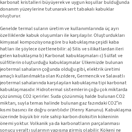
karbonat kristalleri büyüyerek ve uygun koşullar bulduğunda
donanım yüzeylerine tutunarak sert tabakalı kabuklar
oluşturur.
Genelde termal suların üretim ve kullanımlarında üç ayrı
özelliklerde kabuk oluşumları ile karşılaşılır. Oluşturdukları
kimyasal kompozisyona göre bu kabuklaşma çeşidi kaba
hatları ile şöylece özetlenebilir: a) Silis ve silikatlardan ileri
gelen kabuklaşma b) Karbonat kabuklaşmaları c) Sülfat ve
sülfitlerin oluşturduğu kabuklaşmalar Ülkemizde bulunan
jeotermal sahaların çoğunda olduğu gibi, elektrik üretimi
amaçlı kullanılmakta olan Kızıldere, Germencik ve Salavatlı
jeotermal sahalarında karşılaşılan kabuklaşma tipi karbonat
kabuklaşmasıdır. Hidrotermal sistemlerin çoğu çok miktarda
çözünmüş CO2 içerirler. Suda çözünmüş halde bulunan CO2
miktarı, suyla temas halinde bulunan gaz fazındaki CO2‟in
kısmi basıncı ile doğru orantılıdır (Henry Kanunu). Kabuklaşma
üzerinde büyük bir role sahip karbon dioksitin kökeninin
önemi yoktur. Volkanik ya da karbonatların parçalanması
sonucu yeraltı sularının yapısına girmiş olabilir. Kökeni ne