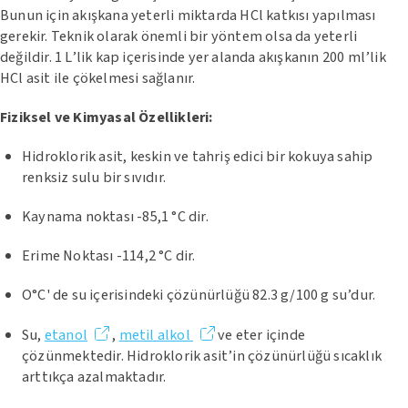
Bunun için akışkana yeterli miktarda HCl katkısı yapılması
gerekir. Teknik olarak önemli bir yöntem olsa da yeterli
değildir. 1 L’lik kap içerisinde yer alanda akışkanın 200 ml’lik
HCl asit ile çökelmesi sağlanır.
Fiziksel ve Kimyasal Özellikleri:
Hidroklorik asit, keskin ve tahriş edici bir kokuya sahip
renksiz sulu bir sıvıdır.
Kaynama noktası -85,1 °C dir.
Erime Noktası -114,2 °C dir.
O°C' de su içerisindeki çözünürlüğü 82.3 g/100 g su’dur.
Su,
etanol
,
metil alkol
ve eter içinde
çözünmektedir. Hidroklorik asit’in çözünürlüğü sıcaklık
arttıkça azalmaktadır.