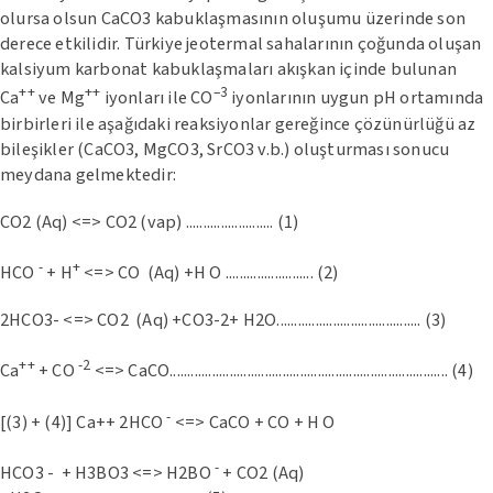
olursa olsun CaCO3 kabuklaşmasının oluşumu üzerinde son
derece etkilidir. Türkiye jeotermal sahalarının çoğunda oluşan
kalsiyum karbonat kabuklaşmaları akışkan içinde bulunan
++
++
–3
Ca
ve Mg
iyonları ile CO
iyonlarının uygun pH ortamında
birbirleri ile aşağıdaki reaksiyonlar gereğince çözünürlüğü az
bileşikler (CaCO3, MgCO3, SrCO3 v.b.) oluşturması sonucu
meydana gelmektedir:
CO2 (Aq) <=> CO2 (vap) ......................... (1)
-
+
HCO
+ H
<=> CO (Aq) +H O ......................... (2)
2HCO3- <=> CO2 (Aq) +CO3-2+ H2O......................................... (3)
++
-2
Ca
+ CO
<=> CaCO............................................................................... (4)
-
[(3) + (4)] Ca++ 2HCO
<=> CaCO + CO + H O
-
HCO3 - + H3BO3 <=> H2BO
+ CO2 (Aq)