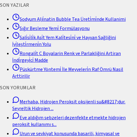
SON YAZILAR
Sodyum Alji̇natin Bubble Tea Üreti̇mi̇nde Kullanimi
Sığır Besleme Yemi̇ Formülasyonu
Sali̇si̇li̇k Asi̇t Yem Kali̇tesi̇ni̇ ve Hayvan Sağliğini
İyi̇leşti̇rmeni̇n Yolu
Rongali̇t C Boyalarin Renk ve Parlakliğini Artiran
İndi̇rgeyi̇ci̇ Madde
Püskürtme Yöntemi̇ İle Meyveleri̇n Raf Ömrü Nasil
Arttirilir
SON YORUMLAR
Merhaba, Hidrojen Peroksit oksijenli su&#8217;dur.
Seyreltik Hidrojen
...
Eve aldığım sebzeleri dezenfekte etmekte hidrojen
peroksit kullanımı s
...
Urun ve sevkiyat konusunda basarili, kimyasal ve