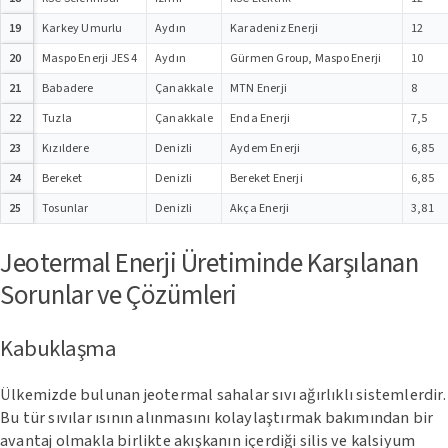
19
Karkey Umurlu
Aydın
Karadeniz Enerji
12
20
Maspo Enerji JES 4
Aydın
Gürmen Group, Maspo Enerji
10
21
Babadere
Çanakkale
MTN Enerji
8
22
Tuzla
Çanakkale
Enda Enerji
7,5
23
Kızıldere
Denizli
Aydem Enerji
6,85
24
Bereket
Denizli
Bereket Enerji
6,85
25
Tosunlar
Denizli
Akça Enerji
3,81
Jeotermal Enerji Üretiminde Karşılanan
Sorunlar ve Çözümleri
Kabuklaşma
Ülkemizde bulunan jeotermal sahalar sıvı ağırlıklı sistemlerdir.
Bu tür sıvılar ısının alınmasını kolaylaştırmak bakımından bir
avantaj olmakla birlikte akışkanın içerdiği silis ve kalsiyum