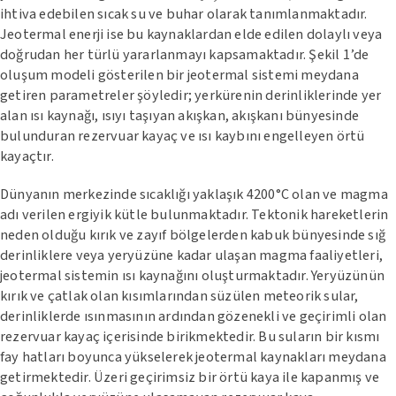
ihtiva edebilen sıcak su ve buhar olarak tanımlanmaktadır.
Jeotermal enerji ise bu kaynaklardan elde edilen dolaylı veya
doğrudan her türlü yararlanmayı kapsamaktadır. Şekil 1’de
oluşum modeli gösterilen bir jeotermal sistemi meydana
getiren parametreler şöyledir; yerkürenin derinliklerinde yer
alan ısı kaynağı, ısıyı taşıyan akışkan, akışkanı bünyesinde
bulunduran rezervuar kayaç ve ısı kaybını engelleyen örtü
kayaçtır.
Dünyanın merkezinde sıcaklığı yaklaşık 4200°C olan ve magma
adı verilen ergiyik kütle bulunmaktadır. Tektonik hareketlerin
neden olduğu kırık ve zayıf bölgelerden kabuk bünyesinde sığ
derinliklere veya yeryüzüne kadar ulaşan magma faaliyetleri,
jeotermal sistemin ısı kaynağını oluşturmaktadır. Yeryüzünün
kırık ve çatlak olan kısımlarından süzülen meteorik sular,
derinliklerde ısınmasının ardından gözenekli ve geçirimli olan
rezervuar kayaç içerisinde birikmektedir. Bu suların bir kısmı
fay hatları boyunca yükselerek jeotermal kaynakları meydana
getirmektedir. Üzeri geçirimsiz bir örtü kaya ile kapanmış ve