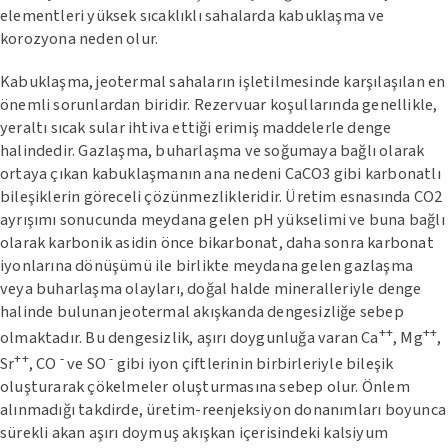
elementleri yüksek sıcaklıklı sahalarda kabuklaşma ve
korozyona neden olur.
Kabuklaşma, jeotermal sahaların işletilmesinde karşılaşılan en
önemli sorunlardan biridir. Rezervuar koşullarında genellikle,
yeraltı sıcak sular ihtiva ettiği erimiş maddelerle denge
halindedir. Gazlaşma, buharlaşma ve soğumaya bağlı olarak
ortaya çıkan kabuklaşmanın ana nedeni CaCO3 gibi karbonatlı
bileşiklerin göreceli çözünmezlikleridir. Üretim esnasında CO2
ayrışımı sonucunda meydana gelen pH yükselimi ve buna bağlı
olarak karbonik asidin önce bikarbonat, daha sonra karbonat
iyonlarına dönüşümü ile birlikte meydana gelen gazlaşma
veya buharlaşma olayları, doğal halde mineralleriyle denge
halinde bulunan jeotermal akışkanda dengesizliğe sebep
++
++
olmaktadır. Bu dengesizlik, aşırı doygunluğa varan Ca
, Mg
,
++
-
-
Sr
, CO
ve SO
gibi iyon çiftlerinin birbirleriyle bileşik
oluşturarak çökelmeler oluşturmasına sebep olur. Önlem
alınmadığı takdirde, üretim-reenjeksiyon donanımları boyunca
sürekli akan aşırı doymuş akışkan içerisindeki kalsiyum