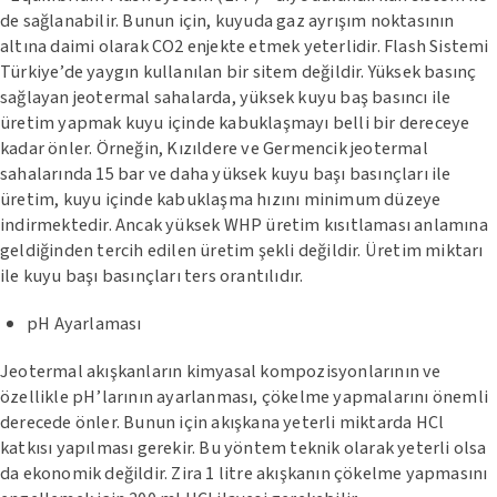
de sağlanabilir. Bunun için, kuyuda gaz ayrışım noktasının
altına daimi olarak CO2 enjekte etmek yeterlidir. Flash Sistemi
Türkiye’de yaygın kullanılan bir sitem değildir. Yüksek basınç
sağlayan jeotermal sahalarda, yüksek kuyu baş basıncı ile
üretim yapmak kuyu içinde kabuklaşmayı belli bir dereceye
kadar önler. Örneğin, Kızıldere ve Germencik jeotermal
sahalarında 15 bar ve daha yüksek kuyu başı basınçları ile
üretim, kuyu içinde kabuklaşma hızını minimum düzeye
indirmektedir. Ancak yüksek WHP üretim kısıtlaması anlamına
geldiğinden tercih edilen üretim şekli değildir. Üretim miktarı
ile kuyu başı basınçları ters orantılıdır.
pH Ayarlaması
Jeotermal akışkanların kimyasal kompozisyonlarının ve
özellikle pH’larının ayarlanması, çökelme yapmalarını önemli
derecede önler. Bunun için akışkana yeterli miktarda HCl
katkısı yapılması gerekir. Bu yöntem teknik olarak yeterli olsa
da ekonomik değildir. Zira 1 litre akışkanın çökelme yapmasını