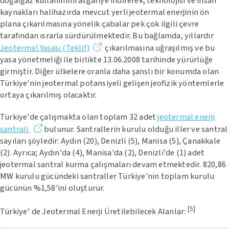
doğalgaz kullanımını asgariye indirerek, teknolojisi ve insan
kaynakları halihazırda mevcut yerli jeotermal enerjinin ön
plana çıkarılmasına yönelik çabalar pek çok ilgili çevre
tarafından ısrarla sürdürülmektedir. Bu bağlamda, yıllardır
Jeotermal Yasası (Teklif)
çıkarılmasına uğraşılmış ve bu
yasa yönetmeliği ile birlikte 13.06.2008 tarihinde yürürlüğe
girmiştir. Diğer ülkelere oranla daha şanslı bir konumda olan
Türkiye'nin jeotermal potansiyeli gelişen jeofizik yöntemlerle
ortaya çıkarılmış olacaktır.
Türkiye'de çalışmakta olan toplam 32 adet
jeotermal enerji
santrali
bulunur. Santrallerin kurulu olduğu iller ve santral
sayıları şöyledir: Aydın (20), Denizli (5), Manisa (5), Çanakkale
(2). Ayrıca; Aydın'da (4), Manisa'da (2), Denizli'de (1) adet
jeotermal santral kurma çalışmaları devam etmektedir. 820,86
MW kurulu gücündeki santraller Türkiye'nin toplam kurulu
gücünün %1,58'ini oluşturur.
[5]
Türkiye’ de Jeotermal Enerji Üretilebilecek Alanlar: