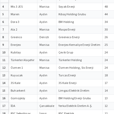
4
Mis 3 JES
Manisa
Soyak Enerji
48
5
Maren
Aydın
Kibaş Holding Grubu
44
6
Dora 3
Aydın
BM Holding
34
7
Ala 2
Manisa
Maspo Enerji
30
8
Greenco
Denizli
Greeneco Enerji
26
9
Enerjeo
Manisa
Enerjeo Kemaliye Enerji Üretim
25
10
Kubilay
Aydın
Çevik Grup
24
11
Türkerler Alaşehir
Manisa
Türkerler Holding
24
12
Özmen 1
Manisa
Özmen Holding, Sis Enerji
24
13
Kuyucak
Aydın
Turcas Enerji
18
14
3S Kale
Aydın
3S Kale Enerji
17
15
Buharkent
Aydın
Limgaz Elektrik Üretim
14
16
Gümüşköy
Aydın
BM Holding Enerji Grubu
13
17
İDA
Çanakkale
Yerka Elektrik Üretim A.Ş.
12
18
RSC Seferihisar
İzmir
RSC Elektrik
12