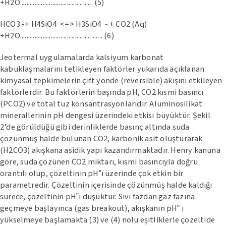
+H2O............................................. (5)
HCO3 -+ H4SiO4 <=> H3SiO4 - + CO2 (Aq)
+H2O................................................... (6)
Jeotermal uygulamalarda kalsiyum karbonat
kabuklaşmalarını tetikleyen faktörler yukarıda açıklanan
kimyasal tepkimelerin çift yönde (reversible) akışını etkileyen
faktörlerdir. Bu faktörlerin başında pH, CO2 kısmi basıncı
(PCO2) ve total tuz konsantrasyonlarıdır. Aluminosilikat
minerallerinin pH dengesi üzerindeki etkisi büyüktür. Şekil
2’de görüldüğü gibi derinliklerde basınç altında suda
çözünmüş halde bulunan CO2, karbonik asit oluşturarak
(H2CO3) akışkana asidik yapı kazandırmaktadır. Henry kanuna
göre, suda çözünen CO2 miktarı, kısmi basıncıyla doğru
orantılı olup, çözeltinin pH‟ı üzerinde çok etkin bir
parametredir. Çözeltinin içerisinde çözünmüş halde kaldığı
sürece, çözeltinin pH‟ı düşüktür. Sıvı fazdan gaz fazına
geçmeye başlayınca (gas breakout), akışkanın pH‟ ı
yükselmeye başlamakta (3) ve (4) nolu eşitliklerle çözeltide