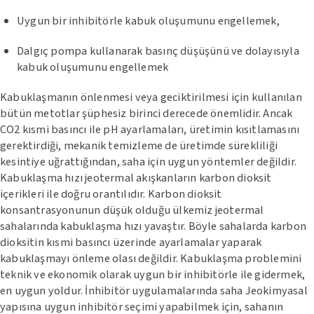
Uygun bir inhibitörle kabuk oluşumunu engellemek,
Dalgıç pompa kullanarak basınç düşüşünü ve dolayısıyla
kabuk oluşumunu engellemek
Kabuklaşmanın önlenmesi veya geciktirilmesi için kullanılan
bütün metotlar şüphesiz birinci derecede önemlidir. Ancak
CO2 kısmi basıncı ile pH ayarlamaları, üretimin kısıtlamasını
gerektirdiği, mekanik temizleme de üretimde sürekliliği
kesintiye uğrattığından, saha için uygun yöntemler değildir.
Kabuklaşma hızı jeotermal akışkanların karbon dioksit
içerikleri ile doğru orantılıdır. Karbon dioksit
konsantrasyonunun düşük olduğu ülkemiz jeotermal
sahalarında kabuklaşma hızı yavaştır. Böyle sahalarda karbon
dioksitin kısmi basıncı üzerinde ayarlamalar yaparak
kabuklaşmayı önleme olası değildir. Kabuklaşma problemini
teknik ve ekonomik olarak uygun bir inhibitörle ile gidermek,
en uygun yoldur. İnhibitör uygulamalarında saha Jeokimyasal
yapısına uygun inhibitör seçimi yapabilmek için, sahanın