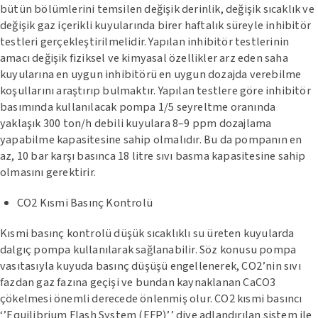
bütün bölümlerini temsilen değişik derinlik, değişik sıcaklık ve
değişik gaz içerikli kuyularında birer haftalık süreyle inhibitör
testleri gerçekleştirilmelidir. Yapılan inhibitör testlerinin
amacı değişik fiziksel ve kimyasal özellikler arz eden saha
kuyularına en uygun inhibitörü en uygun dozajda verebilme
koşullarını araştırıp bulmaktır. Yapılan testlere göre inhibitör
basımında kullanılacak pompa 1/5 seyreltme oranında
yaklaşık 300 ton/h debili kuyulara 8–9 ppm dozajlama
yapabilme kapasitesine sahip olmalıdır. Bu da pompanın en
az, 10 bar karşı basınca 18 litre sıvı basma kapasitesine sahip
olmasını gerektirir.
CO2 Kısmi Basınç Kontrolü
Kısmi basınç kontrolü düşük sıcaklıklı su üreten kuyularda
dalgıç pompa kullanılarak sağlanabilir. Söz konusu pompa
vasıtasıyla kuyuda basınç düşüşü engellenerek, CO2’nin sıvı
fazdan gaz fazına geçişi ve bundan kaynaklanan CaCO3
çökelmesi önemli derecede önlenmiş olur. CO2 kısmi basıncı
‘’Equilibrium Flash System (EFP)’’ diye adlandırılan sistem ile