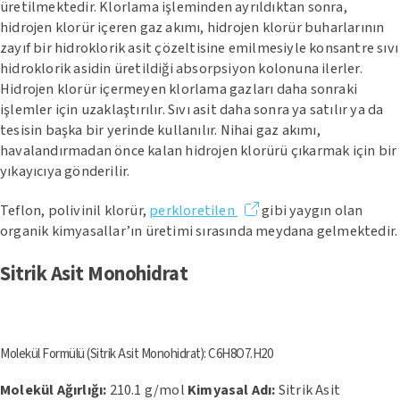
üretilmektedir. Klorlama işleminden ayrıldıktan sonra,
hidrojen klorür içeren gaz akımı, hidrojen klorür buharlarının
zayıf bir hidroklorik asit çözeltisine emilmesiyle konsantre sıvı
hidroklorik asidin üretildiği absorpsiyon kolonuna ilerler.
Hidrojen klorür içermeyen klorlama gazları daha sonraki
işlemler için uzaklaştırılır. Sıvı asit daha sonra ya satılır ya da
tesisin başka bir yerinde kullanılır. Nihai gaz akımı,
havalandırmadan önce kalan hidrojen klorürü çıkarmak için bir
yıkayıcıya gönderilir.
Teflon, polivinil klorür,
perkloretilen
gibi yaygın olan
organik kimyasallar’ın üretimi sırasında meydana gelmektedir.
Sitrik Asit Monohidrat
Molekül Formülü (Sitrik Asit Monohidrat): C6H8O7.H20
Molekül Ağırlığı:
210.1 g/mol
Kimyasal Adı:
Sitrik Asit