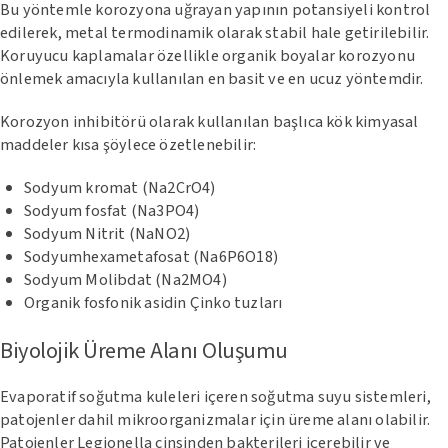
Bu yöntemle korozyona uğrayan yapının potansiyeli kontrol
edilerek, metal termodinamik olarak stabil hale getirilebilir.
Koruyucu kaplamalar özellikle organik boyalar korozyonu
önlemek amacıyla kullanılan en basit ve en ucuz yöntemdir.
Korozyon inhibitörü olarak kullanılan başlıca kök kimyasal
maddeler kısa şöylece özetlenebilir:
Sodyum kromat (Na2CrO4)
Sodyum fosfat (Na3PO4)
Sodyum Nitrit (NaNO2)
Sodyumhexametafosat (Na6P6O18)
Sodyum Molibdat (Na2MO4)
Organik fosfonik asidin Çinko tuzları
Biyolojik Üreme Alanı Oluşumu
Evaporatif soğutma kuleleri içeren soğutma suyu sistemleri,
patojenler dahil mikroorganizmalar için üreme alanı olabilir.
Patojenler Legionella cinsinden bakterileri içerebilir ve