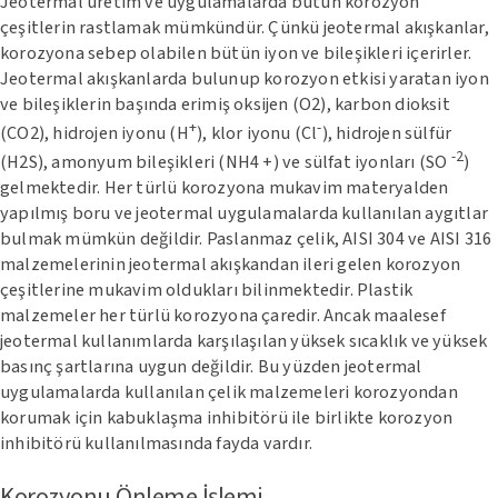
Jeotermal üretim ve uygulamalarda bütün korozyon
çeşitlerin rastlamak mümkündür. Çünkü jeotermal akışkanlar,
korozyona sebep olabilen bütün iyon ve bileşikleri içerirler.
Jeotermal akışkanlarda bulunup korozyon etkisi yaratan iyon
ve bileşiklerin başında erimiş oksijen (O2), karbon dioksit
+
-
(CO2), hidrojen iyonu (H
), klor iyonu (Cl
), hidrojen sülfür
-2
(H2S), amonyum bileşikleri (NH4 +) ve sülfat iyonları (SO
)
gelmektedir. Her türlü korozyona mukavim materyalden
yapılmış boru ve jeotermal uygulamalarda kullanılan aygıtlar
bulmak mümkün değildir. Paslanmaz çelik, AISI 304 ve AISI 316
malzemelerinin jeotermal akışkandan ileri gelen korozyon
çeşitlerine mukavim oldukları bilinmektedir. Plastik
malzemeler her türlü korozyona çaredir. Ancak maalesef
jeotermal kullanımlarda karşılaşılan yüksek sıcaklık ve yüksek
basınç şartlarına uygun değildir. Bu yüzden jeotermal
uygulamalarda kullanılan çelik malzemeleri korozyondan
korumak için kabuklaşma inhibitörü ile birlikte korozyon
inhibitörü kullanılmasında fayda vardır.
Korozyonu Önleme İşlemi