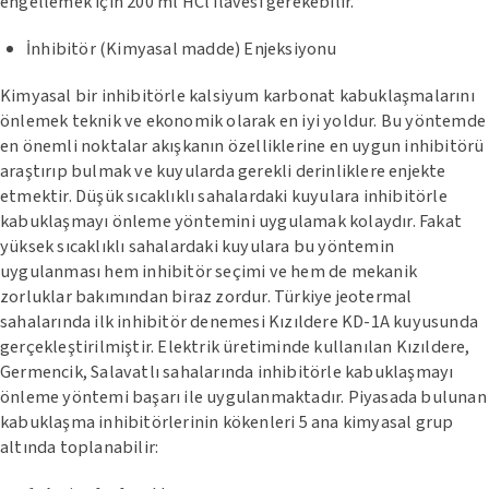
engellemek için 200 ml HCl ilavesi gerekebilir.
İnhibitör (Kimyasal madde) Enjeksiyonu
Kimyasal bir inhibitörle kalsiyum karbonat kabuklaşmalarını
önlemek teknik ve ekonomik olarak en iyi yoldur. Bu yöntemde
en önemli noktalar akışkanın özelliklerine en uygun inhibitörü
araştırıp bulmak ve kuyularda gerekli derinliklere enjekte
etmektir. Düşük sıcaklıklı sahalardaki kuyulara inhibitörle
kabuklaşmayı önleme yöntemini uygulamak kolaydır. Fakat
yüksek sıcaklıklı sahalardaki kuyulara bu yöntemin
uygulanması hem inhibitör seçimi ve hem de mekanik
zorluklar bakımından biraz zordur. Türkiye jeotermal
sahalarında ilk inhibitör denemesi Kızıldere KD-1A kuyusunda
gerçekleştirilmiştir. Elektrik üretiminde kullanılan Kızıldere,
Germencik, Salavatlı sahalarında inhibitörle kabuklaşmayı
önleme yöntemi başarı ile uygulanmaktadır. Piyasada bulunan
kabuklaşma inhibitörlerinin kökenleri 5 ana kimyasal grup
altında toplanabilir: