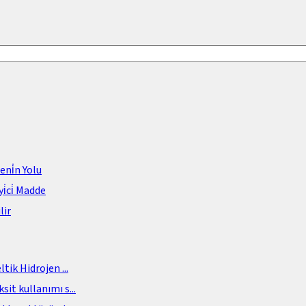
meni̇n Yolu
i̇ci̇ Madde
lir
eltik Hidrojen
...
sit kullanımı s
...