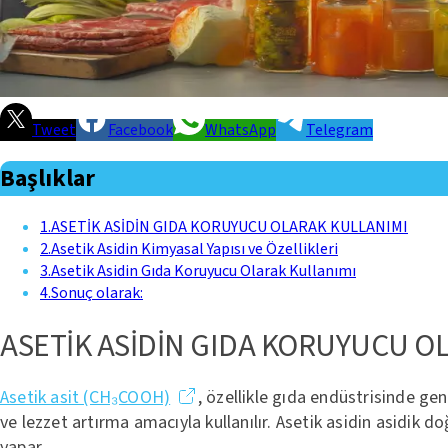
Tweet
Facebook
WhatsApp
Telegram
Başlıklar
1
.
ASETİK ASİDİN GIDA KORUYUCU OLARAK KULLANIMI
2
.
Asetik Asidin Kimyasal Yapısı ve Özellikleri
3
.
Asetik Asidin Gıda Koruyucu Olarak Kullanımı
4
.
Sonuç olarak:
ASETİK ASİDİN GIDA KORUYUCU O
Asetik asit (CH₃COOH)
, özellikle gıda endüstrisinde gen
ve lezzet artırma amacıyla kullanılır. Asetik asidin asidik
yapar.