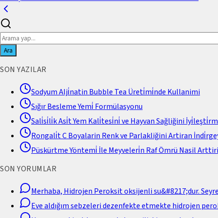
Ara
SON YAZILAR
Sodyum Alji̇natin Bubble Tea Üreti̇mi̇nde Kullanimi
Sığır Besleme Yemi̇ Formülasyonu
Sali̇si̇li̇k Asi̇t Yem Kali̇tesi̇ni̇ ve Hayvan Sağliğini İyi̇leşti̇r
Rongali̇t C Boyalarin Renk ve Parlakliğini Artiran İndi̇rgey
Püskürtme Yöntemi̇ İle Meyveleri̇n Raf Ömrü Nasil Arttiri
SON YORUMLAR
Merhaba, Hidrojen Peroksit oksijenli su&#8217;dur. Seyr
Eve aldığım sebzeleri dezenfekte etmekte hidrojen perok