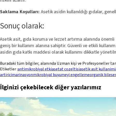
riskini azaltır.
Saklama Koşulları:
Asetik asidin kullanıldığı gıdalar, gene
Sonuç olarak:
Asetik asit, gıda koruma ve lezzet artırma alanında önemli b
geniş bir kullanım alanına sahiptir. Güvenli ve etkili kullanı
asidin gıda katkı maddesi olarak kullanımı dikkatle yönetilm
Buradaki tüm bilgiler, alanında Uzman kişi ve Profesyoneller ta
Etiketler :
antimikrobiyal etki
asetat cozeltisi
asetik asit kullanimi
artirici
marinasyon
mikrobiyal buyumeyi engelleme
organik bilese
İlginizi çekebilecek diğer yazılarımız