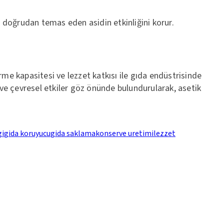
le doğrudan temas eden asidin etkinliğini korur.
rme kapasitesi ve lezzet katkısı ile gıda endüstrisinde
lık ve çevresel etkiler göz önünde bulundurularak, asetik
gi
gida koruyucu
gida saklama
konserve uretimi
lezzet