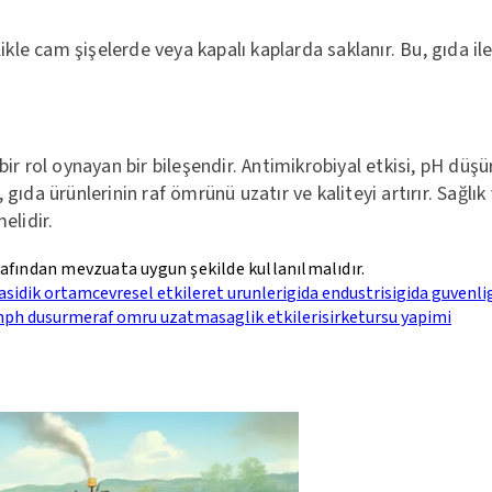
llikle cam şişelerde veya kapalı kaplarda saklanır. Bu, gıda i
ir rol oynayan bir bileşendir. Antimikrobiyal etkisi, pH düşü
m, gıda ürünlerinin raf ömrünü uzatır ve kaliteyi artırır. Sağ
elidir.
rafından mevzuata uygun şekilde kullanılmalıdır.
asidik ortam
cevresel etkiler
et urunleri
gida endustrisi
gida guvenli
n
ph dusurme
raf omru uzatma
saglik etkileri
sirke
tursu yapimi