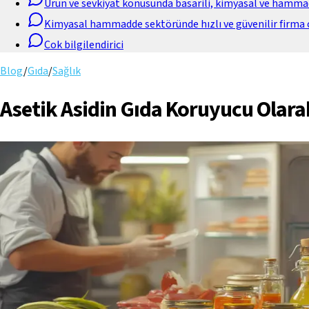
Urun ve sevkiyat konusunda basarili, kimyasal ve hamm
Kimyasal hammadde sektöründe hızlı ve güvenilir firma 
Cok bilgilendirici
Blog
/
Gıda
/
Sağlık
Asetik Asidin Gıda Koruyucu Olarak