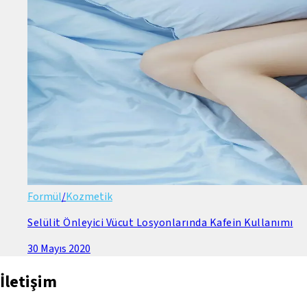
Formül
/
Kozmetik
Selülit Önleyici Vücut Losyonlarında Kafein Kullanımı
30 Mayıs 2020
İletişim