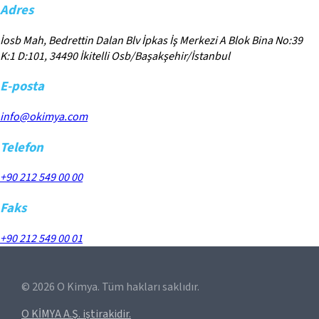
Adres
İosb Mah, Bedrettin Dalan Blv İpkas İş Merkezi A Blok Bina No:39
K:1 D:101, 34490 İkitelli Osb/Başakşehir/İstanbul
E-posta
info@okimya.com
Telefon
+90 212 549 00 00
Faks
+90 212 549 00 01
©
2026
O Kimya. Tüm hakları saklıdır.
O KİMYA A.Ş. iştirakidir.