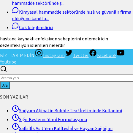
hammadde sektöründe ş
...
Kimyasal hammadde sektöründe hızlı ve güvenilir firma
olduğunu kanıtla
...
Cok bilgilendirici
hastane kaynakli enfeksiyon sebeplerini onlemek icin
dezenfeksiyon islemleri nelerdir
BİZİ TAKİP EDİN
Instagram
Twitter
Facebook
Youtube
Ara
SON YAZILAR
Sodyum Alji̇natin Bubble Tea Üreti̇mi̇nde Kullanimi
Sığır Besleme Yemi̇ Formülasyonu
Sali̇si̇li̇k Asi̇t Yem Kali̇tesi̇ni̇ ve Hayvan Sağliğini