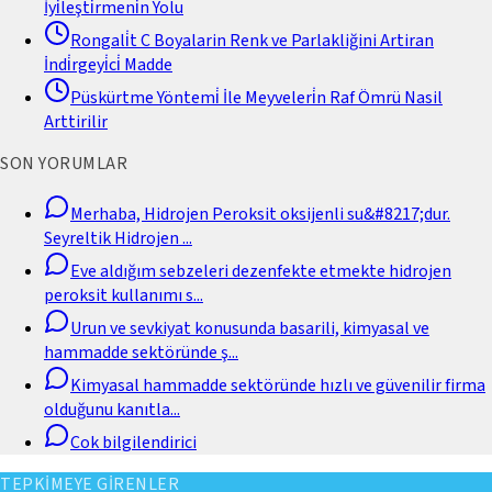
İyi̇leşti̇rmeni̇n Yolu
Rongali̇t C Boyalarin Renk ve Parlakliğini Artiran
İndi̇rgeyi̇ci̇ Madde
Püskürtme Yöntemi̇ İle Meyveleri̇n Raf Ömrü Nasil
Arttirilir
SON YORUMLAR
Merhaba, Hidrojen Peroksit oksijenli su&#8217;dur.
Seyreltik Hidrojen
...
Eve aldığım sebzeleri dezenfekte etmekte hidrojen
peroksit kullanımı s
...
Urun ve sevkiyat konusunda basarili, kimyasal ve
hammadde sektöründe ş
...
Kimyasal hammadde sektöründe hızlı ve güvenilir firma
olduğunu kanıtla
...
Cok bilgilendirici
TEPKİMEYE GİRENLER