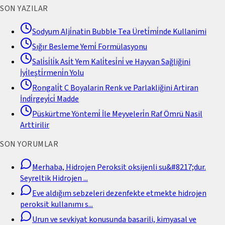
SON YAZILAR
Sodyum Alji̇natin Bubble Tea Üreti̇mi̇nde Kullanimi
Sığır Besleme Yemi̇ Formülasyonu
Sali̇si̇li̇k Asi̇t Yem Kali̇tesi̇ni̇ ve Hayvan Sağliğini
İyi̇leşti̇rmeni̇n Yolu
Rongali̇t C Boyalarin Renk ve Parlakliğini Artiran
İndi̇rgeyi̇ci̇ Madde
Püskürtme Yöntemi̇ İle Meyveleri̇n Raf Ömrü Nasil
Arttirilir
SON YORUMLAR
Merhaba, Hidrojen Peroksit oksijenli su&#8217;dur.
Seyreltik Hidrojen
...
Eve aldığım sebzeleri dezenfekte etmekte hidrojen
peroksit kullanımı s
...
Urun ve sevkiyat konusunda basarili, kimyasal ve