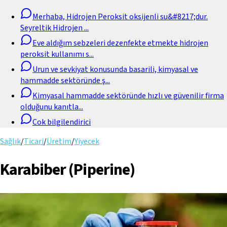
Merhaba, Hidrojen Peroksit oksijenli su&#8217;dur.
Seyreltik Hidrojen
...
Eve aldığım sebzeleri dezenfekte etmekte hidrojen
peroksit kullanımı s
...
Urun ve sevkiyat konusunda basarili, kimyasal ve
hammadde sektöründe ş
...
Kimyasal hammadde sektöründe hızlı ve güvenilir firma
olduğunu kanıtla
...
Cok bilgilendirici
Sağlık
/
Ticari
/
Üretim
/
Yiyecek
Karabiber (Piperine)