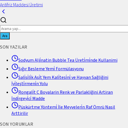
Antifriz Maddesi Üretimi
Ara
SON YAZILAR
Sodyum Alji̇natin Bubble Tea Üreti̇mi̇nde Kullanimi
Sığır Besleme Yemi̇ Formülasyonu
Sali̇si̇li̇k Asi̇t Yem Kali̇tesi̇ni̇ ve Hayvan Sağliğini
İyi̇leşti̇rmeni̇n Yolu
Rongali̇t C Boyalarin Renk ve Parlakliğini Artiran
İndi̇rgeyi̇ci̇ Madde
Püskürtme Yöntemi̇ İle Meyveleri̇n Raf Ömrü Nasil
Arttirilir
SON YORUMLAR