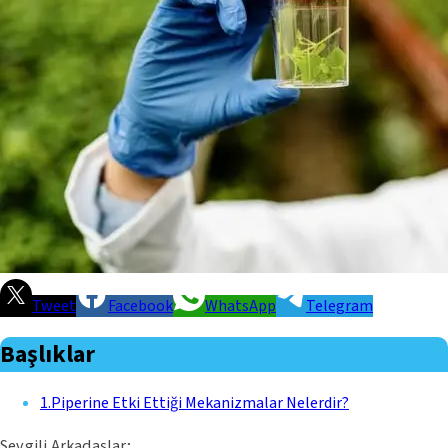
Tweet
Facebook
WhatsApp
Telegram
Başlıklar
1
.
Piperine Etki Ettiği Mekanizmalar Nelerdir?
Sevgili Arkadaşlar;