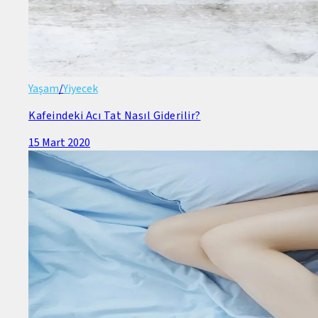
Yaşam
/
Yiyecek
Kafeindeki Acı Tat Nasıl Giderilir?
15 Mart 2020