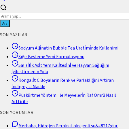
Ara
SON YAZILAR
Sodyum Alji̇natin Bubble Tea Üreti̇mi̇nde Kullanimi
Sığır Besleme Yemi̇ Formülasyonu
Sali̇si̇li̇k Asi̇t Yem Kali̇tesi̇ni̇ ve Hayvan Sağliğini
İyi̇leşti̇rmeni̇n Yolu
Rongali̇t C Boyalarin Renk ve Parlakliğini Artiran
İndi̇rgeyi̇ci̇ Madde
Püskürtme Yöntemi̇ İle Meyveleri̇n Raf Ömrü Nasil
Arttirilir
SON YORUMLAR
Merhaba, Hidrojen Peroksit oksijenli su&#8217;dur.