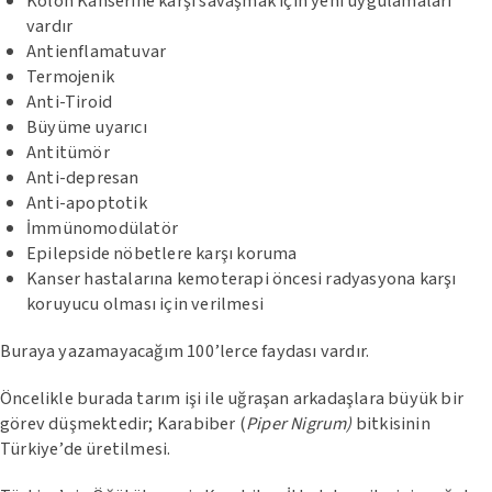
Kolon Kanserine karşı savaşmak için yeni uygulamaları
vardır
Antienflamatuvar
Termojenik
Anti-Tiroid
Büyüme uyarıcı
Antitümör
Anti-depresan
Anti-apoptotik
İmmünomodülatör
Epilepside nöbetlere karşı koruma
Kanser hastalarına kemoterapi öncesi radyasyona karşı
koruyucu olması için verilmesi
Buraya yazamayacağım 100’lerce faydası vardır.
Öncelikle burada tarım işi ile uğraşan arkadaşlara büyük bir
görev düşmektedir; Karabiber (
Piper Nigrum)
bitkisinin
Türkiye’de üretilmesi.