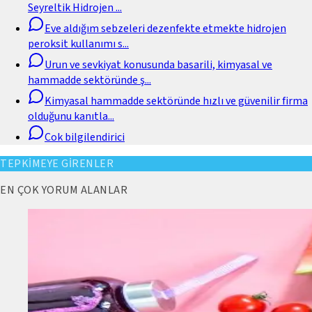
Seyreltik Hidrojen
...
Eve aldığım sebzeleri dezenfekte etmekte hidrojen
peroksit kullanımı s
...
Urun ve sevkiyat konusunda basarili, kimyasal ve
hammadde sektöründe ş
...
Kimyasal hammadde sektöründe hızlı ve güvenilir firma
olduğunu kanıtla
...
Cok bilgilendirici
TEPKİMEYE GİRENLER
EN ÇOK YORUM ALANLAR