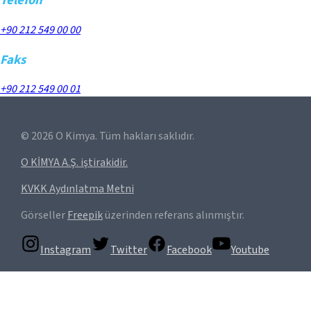
Telefon
+90 212 549 00 00
Faks
+90 212 549 00 01
©
2026
O Kimya. Tüm hakları saklıdır.
O KİMYA A.Ş. iştirakidir.
KVKK Aydınlatma Metni
Görseller
Freepik
üzerinden referans alınmıştır.
Instagram
Twitter
Facebook
Youtube