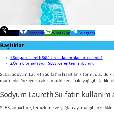
Tweet
Facebook
WhatsApp
Telegram
Başlıklar
1
.
Sodyum Laureth Sülfatın kullanım alanları nelerdir?
2
.
Örnek formülasyon: SLES içeren temizlik ürünü
SLES, Sodyum Laureth Sülfat’ın kısaltılmış formudur. Bu kimya
maddedir. Yüzeydeki aktif maddeler, su ile yağ gibi farklı b
Sodyum Laureth Sülfatın kullanım a
SLES, köpürtme, temizleme ve yağları ayırma gibi özellikleri 