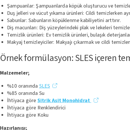
Şampuanlar: Şampuanlarda köpük oluşturucu ve temizleyici 
Duş jelleri ve vücut yıkama ürünleri: Cildi temizlerken 
Sabunlar: Sabunların köpüklenme kabiliyetini arttırır.
Diş macunları: Diş yüzeylerindeki plak ve lekeleri temizlem
Temizlik ürünleri: Ev temizlik ürünleri, bulaşık deterjanl
Makyaj temizleyiciler: Makyajı çıkarmak ve cildi temizlem
Örnek formülasyon: SLES içeren te
Malzemeler;
%10 oranında
SLES
%85 oranında Su
İhtiyaca göre
Sitrik Asit Monohidrat
İhtiyaca göre Renklendirici
İhtiyaca göre Koku
Hazırlanışı;