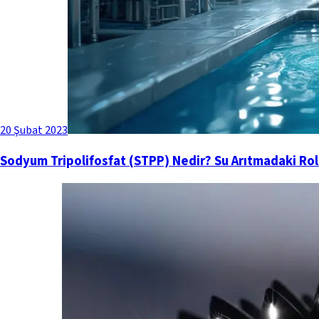
20 Şubat 2023
Sodyum Tripolifosfat (STPP) Nedir? Su Arıtmadaki Rolü