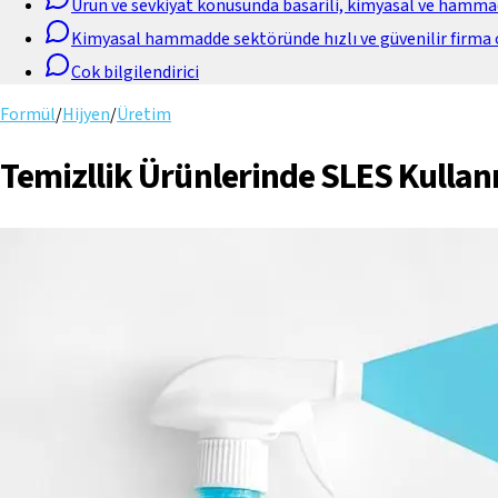
Urun ve sevkiyat konusunda basarili, kimyasal ve hamm
Kimyasal hammadde sektöründe hızlı ve güvenilir firma 
Cok bilgilendirici
Formül
/
Hijyen
/
Üretim
Temizllik Ürünlerinde SLES Kullan