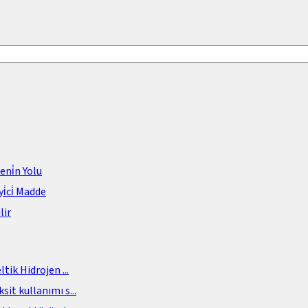
meni̇n Yolu
i̇ci̇ Madde
lir
eltik Hidrojen
...
sit kullanımı s
...