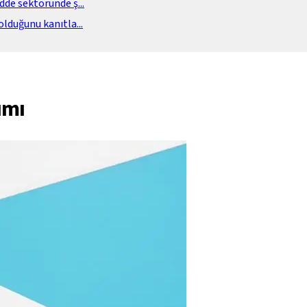
adde sektöründe ş
...
olduğunu kanıtla
...
ımı