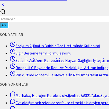
Ara
SON YAZILAR
Sodyum Alji̇natin Bubble Tea Üreti̇mi̇nde Kullanimi
Sığır Besleme Yemi̇ Formülasyonu
Sali̇si̇li̇k Asi̇t Yem Kali̇tesi̇ni̇ ve Hayvan Sağliğini İyi̇leşti̇r
Rongali̇t C Boyalarin Renk ve Parlakliğini Artiran İndi̇rgey
Püskürtme Yöntemi̇ İle Meyveleri̇n Raf Ömrü Nasil Arttiri
SON YORUMLAR
Merhaba, Hidrojen Peroksit oksijenli su&#8217;dur. Seyr
Eve aldığım sebzeleri dezenfekte etmekte hidrojen perok