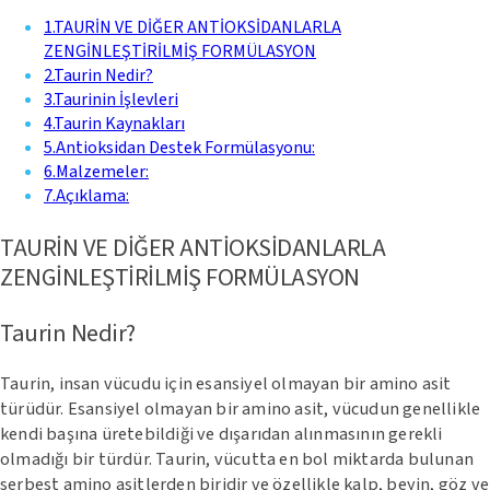
1
.
TAURİN VE DİĞER ANTİOKSİDANLARLA
ZENGİNLEŞTİRİLMİŞ FORMÜLASYON
2
.
Taurin Nedir?
3
.
Taurinin İşlevleri
4
.
Taurin Kaynakları
5
.
Antioksidan Destek Formülasyonu:
6
.
Malzemeler:
7
.
Açıklama:
TAURİN VE DİĞER ANTİOKSİDANLARLA
ZENGİNLEŞTİRİLMİŞ FORMÜLASYON
Taurin Nedir?
Taurin, insan vücudu için esansiyel olmayan bir amino asit
türüdür. Esansiyel olmayan bir amino asit, vücudun genellikle
kendi başına üretebildiği ve dışarıdan alınmasının gerekli
olmadığı bir türdür. Taurin, vücutta en bol miktarda bulunan
serbest amino asitlerden biridir ve özellikle kalp, beyin, göz ve