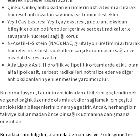
ederek hücresel hasarı azaltır.
Çinko: Çinko, antioksidan enzimlerin aktivitesini artırarak
hücresel antioksidan savunma sistemini destekler.
Yeşil Çay Ekstresi: Yeşil çay ekstresi, güçlü antioksidan
bileşikler olan polifenoller içerir ve serbest radikallerle
savaşarak hücresel sağlığı korur.
N-Asetil-L-Sistein (NAC): NAC, glutatyon üretimini artırarak
hücrelerin serbest radikallere karşı korunmasını sağlar ve
oksidatif stresi azaltır.
Alfa Lipoik Asit: Hidrofilik ve lipofilik ortamlarda etkili olan
alfa lipoik asit, serbest radikalleri nötralize eder ve diğer
antioksidanların yenilenmesine yardımcı olur.
Bu formülasyon, taurinin antioksidan etkilerini güçlendirmek
ve genel sağlık üzerinde olumlu etkiler sağlamak için çeşitli
antioksidan bileşenlerini bir araya getirir. Ancak, herhangi bir
takviye kullanmadan önce bir sağlık uzmanına danışmanız
önemlidir.
Buradaki tüm bilgiler, alanında Uzman kişi ve Profesyoneller