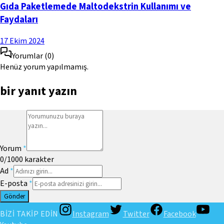
Gıda Paketlemede Maltodekstrin Kullanımı ve
Faydaları
17 Ekim 2024
Yorumlar
(
0
)
Henüz yorum yapılmamış.
bir yanıt yazın
Yorum
*
0
/1000
karakter
Ad
*
E-posta
*
Gönder
BİZİ TAKİP EDİN
Instagram
Twitter
Facebook