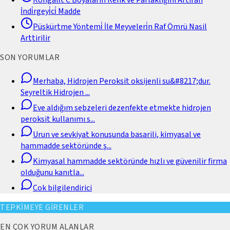
İndi̇rgeyi̇ci̇ Madde
Püskürtme Yöntemi̇ İle Meyveleri̇n Raf Ömrü Nasil
Arttirilir
SON YORUMLAR
Merhaba, Hidrojen Peroksit oksijenli su&#8217;dur.
Seyreltik Hidrojen
...
Eve aldığım sebzeleri dezenfekte etmekte hidrojen
peroksit kullanımı s
...
Urun ve sevkiyat konusunda basarili, kimyasal ve
hammadde sektöründe ş
...
Kimyasal hammadde sektöründe hızlı ve güvenilir firma
olduğunu kanıtla
...
Cok bilgilendirici
TEPKİMEYE GİRENLER
EN ÇOK YORUM ALANLAR