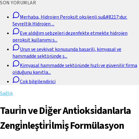
SON YORUMLAR
Merhaba, Hidrojen Peroksit oksijenli su&#8217;dur.
Seyreltik Hidrojen
...
Eve aldığım sebzeleri dezenfekte etmekte hidrojen
peroksit kullanımı s
...
Urun ve sevkiyat konusunda basarili, kimyasal ve
hammadde sektöründe ş
...
Kimyasal hammadde sektöründe hızlı ve güvenilir firma
olduğunu kanıtla
...
Cok bilgilendirici
Sağlık
Tauri̇n ve Di̇ğer Anti̇oksi̇danlarla
Zengi̇nleşti̇ri̇lmi̇ş Formülasyon