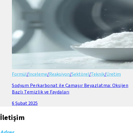
Formül
/
İnceleme
/
Reaksiyon
/
Sektörel
/
Teknik
/
Üretim
Sodyum Perkarbonat ile Çamaşır Beyazlatma: Oksijen
Bazlı Temizlik ve Faydaları
6 Şubat 2025
İletişim
Adres