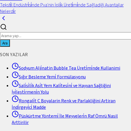
Teksti̇l Endüstri̇si̇nde Pva'nin İpli̇k Üreti̇mi̇nde Sağladiği Avantajlar
Nelerdi̇r
Ara
SON YAZILAR
Sodyum Alji̇natin Bubble Tea Üreti̇mi̇nde Kullanimi
Sığır Besleme Yemi̇ Formülasyonu
Sali̇si̇li̇k Asi̇t Yem Kali̇tesi̇ni̇ ve Hayvan Sağliğini
İyi̇leşti̇rmeni̇n Yolu
Rongali̇t C Boyalarin Renk ve Parlakliğini Artiran
İndi̇rgeyi̇ci̇ Madde
Püskürtme Yöntemi̇ İle Meyveleri̇n Raf Ömrü Nasil
Arttirilir