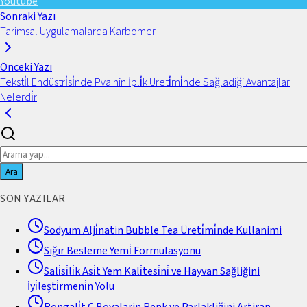
Youtube
Sonraki Yazı
Tarimsal Uygulamalarda Karbomer
Önceki Yazı
Teksti̇l Endüstri̇si̇nde Pva'nin İpli̇k Üreti̇mi̇nde Sağladiği Avantajlar
Nelerdi̇r
Ara
SON YAZILAR
Sodyum Alji̇natin Bubble Tea Üreti̇mi̇nde Kullanimi
Sığır Besleme Yemi̇ Formülasyonu
Sali̇si̇li̇k Asi̇t Yem Kali̇tesi̇ni̇ ve Hayvan Sağliğini
İyi̇leşti̇rmeni̇n Yolu
Rongali̇t C Boyalarin Renk ve Parlakliğini Artiran