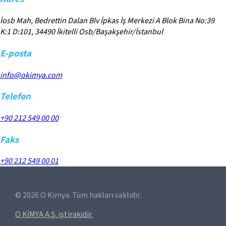
İosb Mah, Bedrettin Dalan Blv İpkas İş Merkezi A Blok Bina No:39
K:1 D:101, 34490 İkitelli Osb/Başakşehir/İstanbul
E-posta
info@okimya.com
Telefon
+90 212 549 00 00
Faks
+90 212 549 00 01
©
2026
O Kimya. Tüm hakları saklıdır.
O KİMYA A.Ş. iştirakidir.