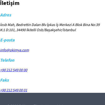
İletişim
Adres
İosb Mah, Bedrettin Dalan Blv İpkas İş Merkezi A Blok Bina No:39
K:1 D:101, 34490 İkitelli Osb/Başakşehir/İstanbul
E-posta
info@okimya.com
Telefon
+90 212 549 00 00
Faks
+90 212 549 00 01