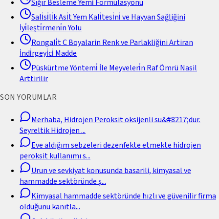
Sığır Besleme Yemi̇ Formülasyonu
Sali̇si̇li̇k Asi̇t Yem Kali̇tesi̇ni̇ ve Hayvan Sağliğini
İyi̇leşti̇rmeni̇n Yolu
Rongali̇t C Boyalarin Renk ve Parlakliğini Artiran
İndi̇rgeyi̇ci̇ Madde
Püskürtme Yöntemi̇ İle Meyveleri̇n Raf Ömrü Nasil
Arttirilir
SON YORUMLAR
Merhaba, Hidrojen Peroksit oksijenli su&#8217;dur.
Seyreltik Hidrojen
...
Eve aldığım sebzeleri dezenfekte etmekte hidrojen
peroksit kullanımı s
...
Urun ve sevkiyat konusunda basarili, kimyasal ve
hammadde sektöründe ş
...
Kimyasal hammadde sektöründe hızlı ve güvenilir firma
olduğunu kanıtla
...