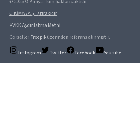
©
2026
O Kimya. Tüm hakları saklıdır.
O KİMYA A.Ş. iştirakidir.
KVKK Aydınlatma Metni
Görseller
Freepik
üzerinden referans alınmıştır.
Instagram
Twitter
Facebook
Youtube