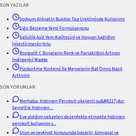
SON YAZILAR
Sodyum Alji̇natin Bubble Tea Üreti̇mi̇nde Kullanimi
Sığır Besleme Yemi̇ Formülasyonu
Sali̇si̇li̇k Asi̇t Yem Kali̇tesi̇ni̇ ve Hayvan Sağliğini
İyi̇leşti̇rmeni̇n Yolu
Rongali̇t C Boyalarin Renk ve Parlakliğini Artiran
İndi̇rgeyi̇ci̇ Madde
Püskürtme Yöntemi̇ İle Meyveleri̇n Raf Ömrü Nasil
Arttirilir
SON YORUMLAR
Merhaba, Hidrojen Peroksit oksijenli su&#8217;dur.
Seyreltik Hidrojen
...
Eve aldığım sebzeleri dezenfekte etmekte hidrojen
peroksit kullanımı s
...
Urun ve sevkiyat konusunda basarili, kimyasal ve