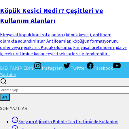
Köpük Kesici Nedir? Çeşitleri ve
Kullanım Alanları
Kimyasal köpük kontrol ajanları (köpük kesici), antifoam
olarakta adlandırılırlar. Antifoamlar, köpüğün formasyonunu
önler veya geciktirir. Köpük oluşumu, kimyasal üretimden gıda ve
içecek üretimine kadar çeşitli sektörleri ilgilendirebilir...
BİZİ TAKİP EDİN
Instagram
Twitter
Facebook
Youtube
Ara
SON YAZILAR
Sodyum Alji̇natin Bubble Tea Üreti̇mi̇nde Kullanimi