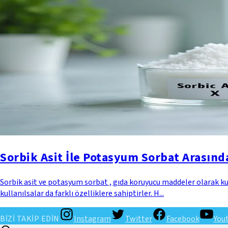
Sorbik Asit İle Potasyum Sorbat Arasınd
Sorbik asit ve potasyum sorbat , gıda koruyucu maddeler olarak k
kullanılsalar da farklı özelliklere sahiptirler. H...
BİZİ TAKİP EDİN
Instagram
Twitter
Facebook
You