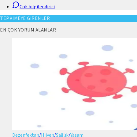
Cok bilgilendirici
TEPKİMEYE GİRENLER
EN ÇOK YORUM ALANLAR
Dezenfektan
/
Hijyen
/
Sağlık
/
Yaşam