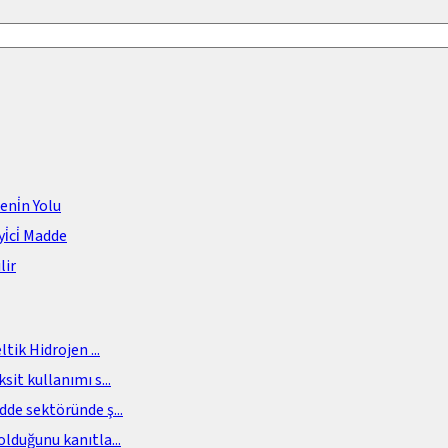
meni̇n Yolu
i̇ci̇ Madde
lir
eltik Hidrojen
...
sit kullanımı s
...
adde sektöründe ş
...
olduğunu kanıtla
...