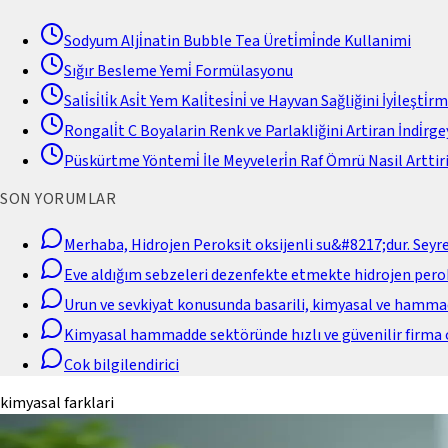
Sodyum Alji̇natin Bubble Tea Üreti̇mi̇nde Kullanimi
Sığır Besleme Yemi̇ Formülasyonu
Sali̇si̇li̇k Asi̇t Yem Kali̇tesi̇ni̇ ve Hayvan Sağliğini İyi̇leşti̇r
Rongali̇t C Boyalarin Renk ve Parlakliğini Artiran İndi̇rgey
Püskürtme Yöntemi̇ İle Meyveleri̇n Raf Ömrü Nasil Arttiri
SON YORUMLAR
Merhaba, Hidrojen Peroksit oksijenli su&#8217;dur. Seyr
Eve aldığım sebzeleri dezenfekte etmekte hidrojen perok
Urun ve sevkiyat konusunda basarili, kimyasal ve hamm
Kimyasal hammadde sektöründe hızlı ve güvenilir firma 
Cok bilgilendirici
kimyasal farklari