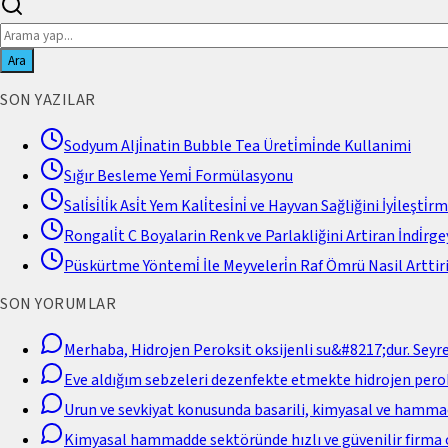
Ara
SON YAZILAR
Sodyum Alji̇natin Bubble Tea Üreti̇mi̇nde Kullanimi
Sığır Besleme Yemi̇ Formülasyonu
Sali̇si̇li̇k Asi̇t Yem Kali̇tesi̇ni̇ ve Hayvan Sağliğini İyi̇leşti̇r
Rongali̇t C Boyalarin Renk ve Parlakliğini Artiran İndi̇rgey
Püskürtme Yöntemi̇ İle Meyveleri̇n Raf Ömrü Nasil Arttiri
SON YORUMLAR
Merhaba, Hidrojen Peroksit oksijenli su&#8217;dur. Seyr
Eve aldığım sebzeleri dezenfekte etmekte hidrojen perok
Urun ve sevkiyat konusunda basarili, kimyasal ve hamm
Kimyasal hammadde sektöründe hızlı ve güvenilir firma 