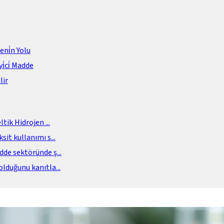
meni̇n Yolu
i̇ci̇ Madde
lir
eltik Hidrojen
...
sit kullanımı s
...
adde sektöründe ş
...
olduğunu kanıtla
...