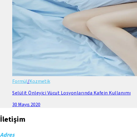
Formül
/
Kozmetik
Selülit Önleyici Vücut Losyonlarında Kafein Kullanımı
30 Mayıs 2020
İletişim
Adres