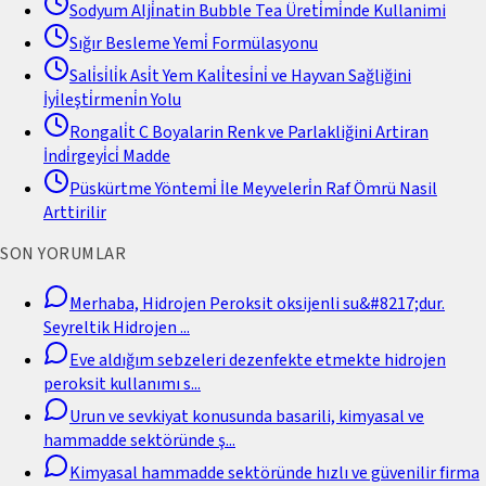
Sodyum Alji̇natin Bubble Tea Üreti̇mi̇nde Kullanimi
Sığır Besleme Yemi̇ Formülasyonu
Sali̇si̇li̇k Asi̇t Yem Kali̇tesi̇ni̇ ve Hayvan Sağliğini
İyi̇leşti̇rmeni̇n Yolu
Rongali̇t C Boyalarin Renk ve Parlakliğini Artiran
İndi̇rgeyi̇ci̇ Madde
Püskürtme Yöntemi̇ İle Meyveleri̇n Raf Ömrü Nasil
Arttirilir
SON YORUMLAR
Merhaba, Hidrojen Peroksit oksijenli su&#8217;dur.
Seyreltik Hidrojen
...
Eve aldığım sebzeleri dezenfekte etmekte hidrojen
peroksit kullanımı s
...
Urun ve sevkiyat konusunda basarili, kimyasal ve
hammadde sektöründe ş
...
Kimyasal hammadde sektöründe hızlı ve güvenilir firma