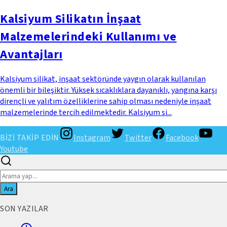
Kalsiyum Silikatın İnşaat
Malzemelerindeki Kullanımı ve
Avantajları
Kalsiyum silikat, inşaat sektöründe yaygın olarak kullanılan
önemli bir bileşiktir. Yüksek sıcaklıklara dayanıklı, yangına karşı
dirençli ve yalıtım özelliklerine sahip olması nedeniyle inşaat
malzemelerinde tercih edilmektedir. Kalsiyum si...
BİZİ TAKİP EDİN
Instagram
Twitter
Facebook
Youtube
Ara
SON YAZILAR