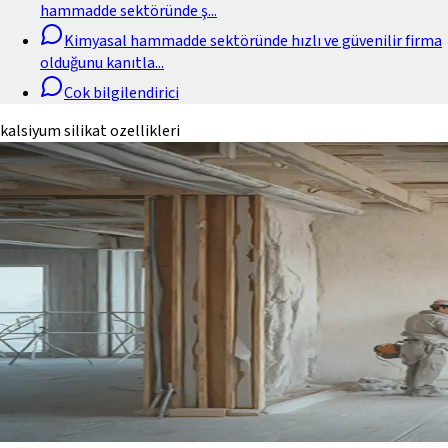
hammadde sektöründe ş
...
Kimyasal hammadde sektöründe hızlı ve güvenilir firma
olduğunu kanıtla
...
Cok bilgilendirici
kalsiyum silikat ozellikleri