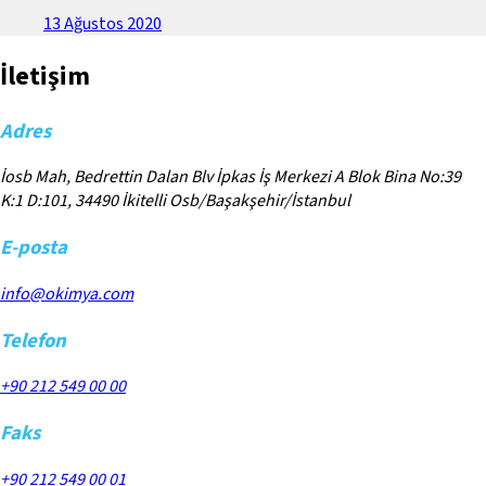
13 Ağustos 2020
İletişim
Adres
İosb Mah, Bedrettin Dalan Blv İpkas İş Merkezi A Blok Bina No:39
K:1 D:101, 34490 İkitelli Osb/Başakşehir/İstanbul
E-posta
info@okimya.com
Telefon
+90 212 549 00 00
Faks
+90 212 549 00 01