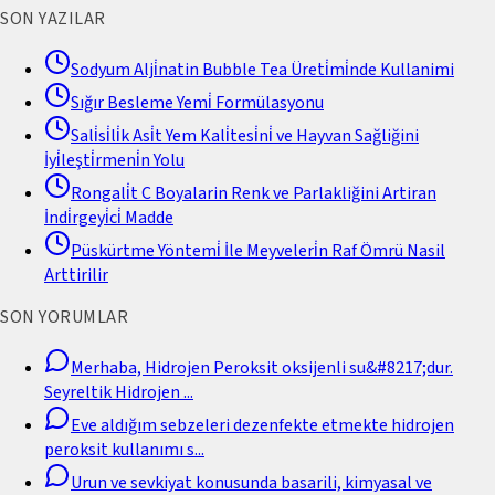
SON YAZILAR
Sodyum Alji̇natin Bubble Tea Üreti̇mi̇nde Kullanimi
Sığır Besleme Yemi̇ Formülasyonu
Sali̇si̇li̇k Asi̇t Yem Kali̇tesi̇ni̇ ve Hayvan Sağliğini
İyi̇leşti̇rmeni̇n Yolu
Rongali̇t C Boyalarin Renk ve Parlakliğini Artiran
İndi̇rgeyi̇ci̇ Madde
Püskürtme Yöntemi̇ İle Meyveleri̇n Raf Ömrü Nasil
Arttirilir
SON YORUMLAR
Merhaba, Hidrojen Peroksit oksijenli su&#8217;dur.
Seyreltik Hidrojen
...
Eve aldığım sebzeleri dezenfekte etmekte hidrojen
peroksit kullanımı s
...
Urun ve sevkiyat konusunda basarili, kimyasal ve