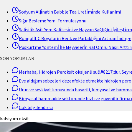
Sodyum Alji̇natin Bubble Tea Üreti̇mi̇nde Kullanimi
Sığır Besleme Yemi̇ Formülasyonu
Sali̇si̇li̇k Asi̇t Yem Kali̇tesi̇ni̇ ve Hayvan Sağliğini İyi̇leşti̇r
Rongali̇t C Boyalarin Renk ve Parlakliğini Artiran İndi̇rgey
Püskürtme Yöntemi̇ İle Meyveleri̇n Raf Ömrü Nasil Arttiri
SON YORUMLAR
Merhaba, Hidrojen Peroksit oksijenli su&#8217;dur. Seyr
Eve aldığım sebzeleri dezenfekte etmekte hidrojen perok
Urun ve sevkiyat konusunda basarili, kimyasal ve hamm
Kimyasal hammadde sektöründe hızlı ve güvenilir firma 
Cok bilgilendirici
kalsiyum oksit