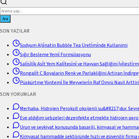
Ara
SON YAZILAR
Sodyum Alji̇natin Bubble Tea Üreti̇mi̇nde Kullanimi
Sığır Besleme Yemi̇ Formülasyonu
Sali̇si̇li̇k Asi̇t Yem Kali̇tesi̇ni̇ ve Hayvan Sağliğini İyi̇leşti̇r
Rongali̇t C Boyalarin Renk ve Parlakliğini Artiran İndi̇rgey
Püskürtme Yöntemi̇ İle Meyveleri̇n Raf Ömrü Nasil Arttiri
SON YORUMLAR
Merhaba, Hidrojen Peroksit oksijenli su&#8217;dur. Seyr
Eve aldığım sebzeleri dezenfekte etmekte hidrojen perok
Urun ve sevkiyat konusunda basarili, kimyasal ve hamm
Kimyasal hammadde sektöründe hızlı ve güvenilir firma 