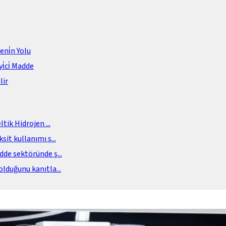
meni̇n Yolu
i̇ci̇ Madde
lir
eltik Hidrojen
...
sit kullanımı s
...
adde sektöründe ş
...
olduğunu kanıtla
...