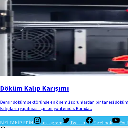
Döküm Kalıp Karışımı
Demir döküm sektöründe en önemli sorunlardan bir tanesi dökümü ya
kalıpların yapılması için bir yöntemdir. Burada...
BİZİ TAKİP EDİN
Instagram
Twitter
Facebook
You