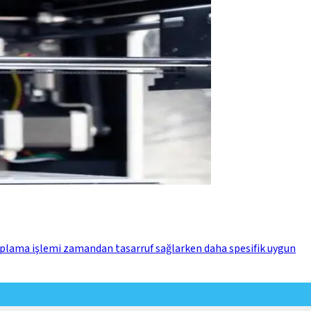
lıplama işlemi zamandan tasarruf sağlarken daha spesifik uygun