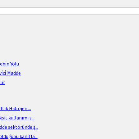
meni̇n Yolu
i̇ci̇ Madde
lir
eltik Hidrojen
...
sit kullanımı s
...
adde sektöründe ş
...
olduğunu kanıtla
...