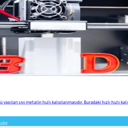
pılan sıvı metalin hızlı kalıplanmasıdır. Buradaki hızlı hızlı ka
tube