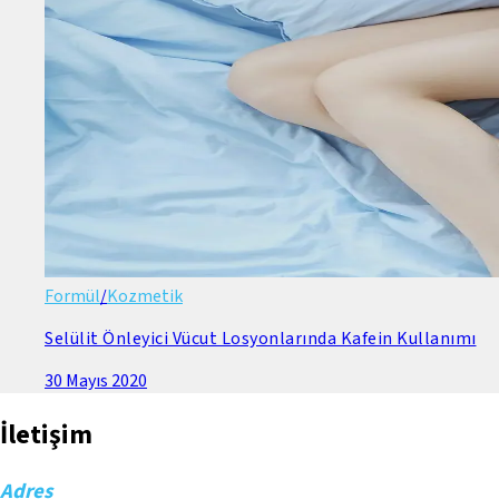
Formül
/
Kozmetik
Selülit Önleyici Vücut Losyonlarında Kafein Kullanımı
30 Mayıs 2020
İletişim
Adres