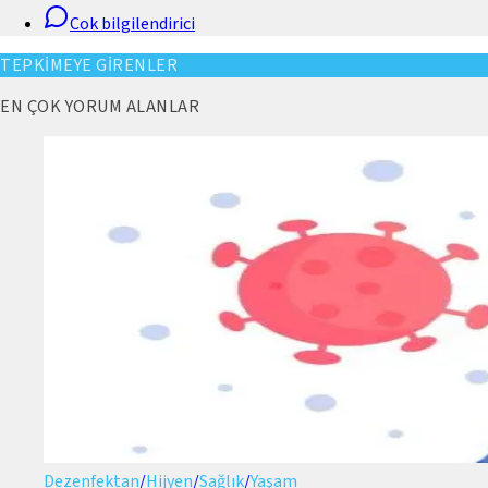
Cok bilgilendirici
TEPKİMEYE GİRENLER
EN ÇOK YORUM ALANLAR
Dezenfektan
/
Hijyen
/
Sağlık
/
Yaşam