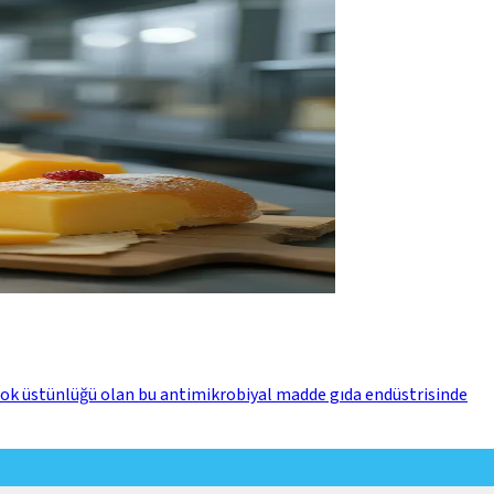
rçok üstünlüğü olan bu antimikrobiyal madde gıda endüstrisinde