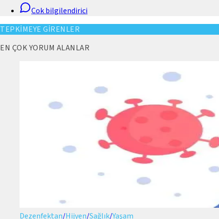
Cok bilgilendirici
TEPKİMEYE GİRENLER
EN ÇOK YORUM ALANLAR
Dezenfektan
/
Hijyen
/
Sağlık
/
Yaşam