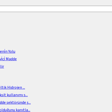
meni̇n Yolu
i̇ci̇ Madde
lir
eltik Hidrojen
...
sit kullanımı s
...
adde sektöründe ş
...
olduğunu kanıtla
...