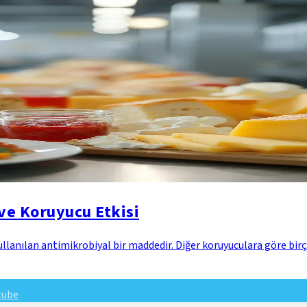
ve Koruyucu Etkisi
kullanılan antimikrobiyal bir maddedir. Diğer koruyuculara göre bi
tube