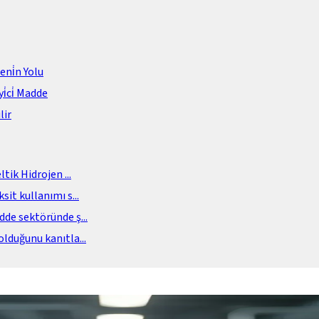
meni̇n Yolu
i̇ci̇ Madde
lir
eltik Hidrojen
...
sit kullanımı s
...
adde sektöründe ş
...
olduğunu kanıtla
...