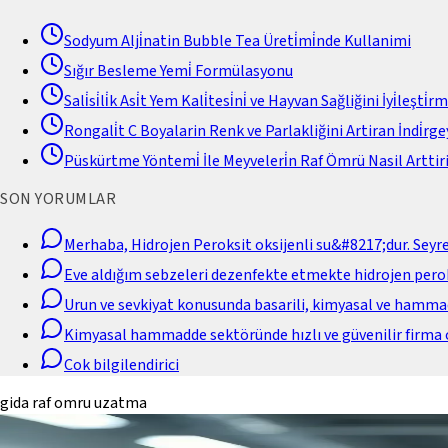
Sodyum Alji̇natin Bubble Tea Üreti̇mi̇nde Kullanimi
Sığır Besleme Yemi̇ Formülasyonu
Sali̇si̇li̇k Asi̇t Yem Kali̇tesi̇ni̇ ve Hayvan Sağliğini İyi̇leşti̇r
Rongali̇t C Boyalarin Renk ve Parlakliğini Artiran İndi̇rgey
Püskürtme Yöntemi̇ İle Meyveleri̇n Raf Ömrü Nasil Arttiri
SON YORUMLAR
Merhaba, Hidrojen Peroksit oksijenli su&#8217;dur. Seyr
Eve aldığım sebzeleri dezenfekte etmekte hidrojen perok
Urun ve sevkiyat konusunda basarili, kimyasal ve hamm
Kimyasal hammadde sektöründe hızlı ve güvenilir firma 
Cok bilgilendirici
gida raf omru uzatma