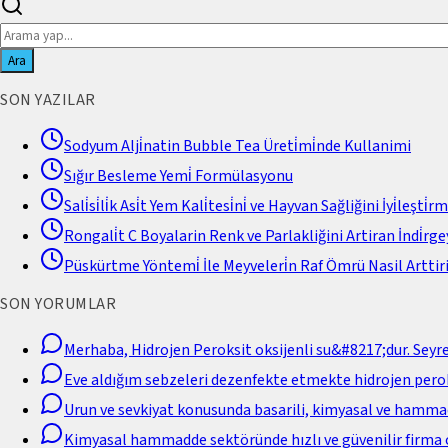
Ara
SON YAZILAR
Sodyum Alji̇natin Bubble Tea Üreti̇mi̇nde Kullanimi
Sığır Besleme Yemi̇ Formülasyonu
Sali̇si̇li̇k Asi̇t Yem Kali̇tesi̇ni̇ ve Hayvan Sağliğini İyi̇leşti̇r
Rongali̇t C Boyalarin Renk ve Parlakliğini Artiran İndi̇rgey
Püskürtme Yöntemi̇ İle Meyveleri̇n Raf Ömrü Nasil Arttiri
SON YORUMLAR
Merhaba, Hidrojen Peroksit oksijenli su&#8217;dur. Seyr
Eve aldığım sebzeleri dezenfekte etmekte hidrojen perok
Urun ve sevkiyat konusunda basarili, kimyasal ve hamm
Kimyasal hammadde sektöründe hızlı ve güvenilir firma 