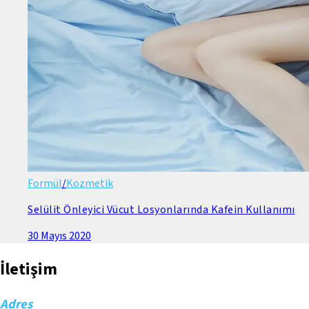
Formül
/
Kozmetik
Selülit Önleyici Vücut Losyonlarında Kafein Kullanımı
30 Mayıs 2020
İletişim
Adres