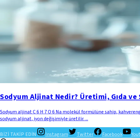
Sodyum Aljinat Nedir? Üretimi, Gıda ve 
Sodyum aljinat C 6 H 7 O 6 Na molekül formülüne sahip, kahverengi 
sodyum aljinat, iyon değişimiyle üretilir. ...
BİZİ TAKİP EDİN
Instagram
Twitter
Facebook
You