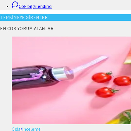
Cok bilgilendirici
TEPKİMEYE GİRENLER
EN ÇOK YORUM ALANLAR
Gıda
/
İnceleme