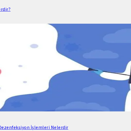
rdir?
ezenfeksiyon İşlemleri Nelerdir