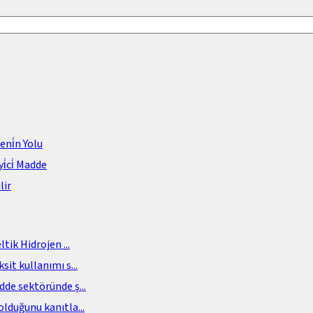
meni̇n Yolu
i̇ci̇ Madde
lir
eltik Hidrojen
...
sit kullanımı s
...
adde sektöründe ş
...
olduğunu kanıtla
...