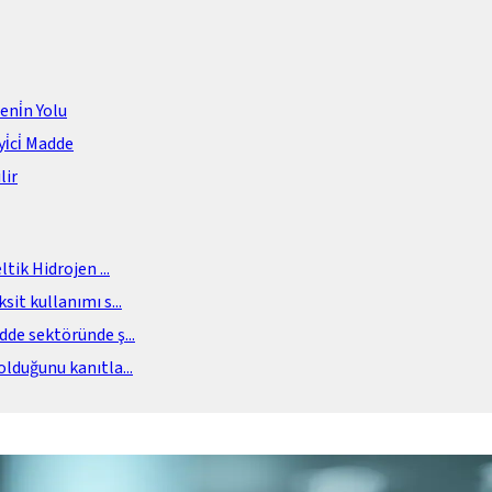
meni̇n Yolu
i̇ci̇ Madde
lir
eltik Hidrojen
...
sit kullanımı s
...
adde sektöründe ş
...
olduğunu kanıtla
...