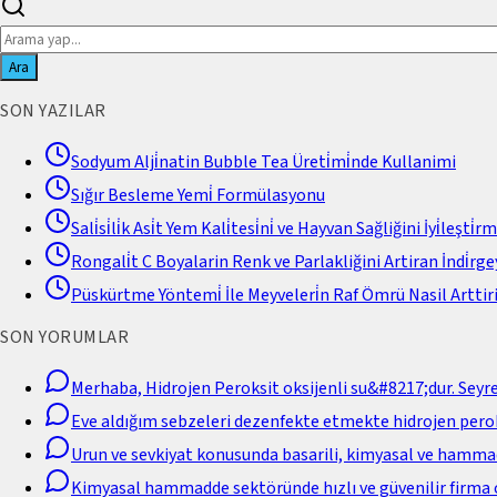
Ara
SON YAZILAR
Sodyum Alji̇natin Bubble Tea Üreti̇mi̇nde Kullanimi
Sığır Besleme Yemi̇ Formülasyonu
Sali̇si̇li̇k Asi̇t Yem Kali̇tesi̇ni̇ ve Hayvan Sağliğini İyi̇leşti̇r
Rongali̇t C Boyalarin Renk ve Parlakliğini Artiran İndi̇rgey
Püskürtme Yöntemi̇ İle Meyveleri̇n Raf Ömrü Nasil Arttiri
SON YORUMLAR
Merhaba, Hidrojen Peroksit oksijenli su&#8217;dur. Seyr
Eve aldığım sebzeleri dezenfekte etmekte hidrojen perok
Urun ve sevkiyat konusunda basarili, kimyasal ve hamm
Kimyasal hammadde sektöründe hızlı ve güvenilir firma 