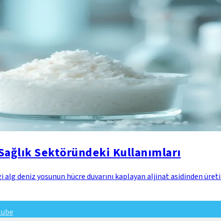
Sağlık Sektöründeki Kullanımları
alg deniz yosunun hücre duvarını kaplayan aljinat asidinden üretile
tube