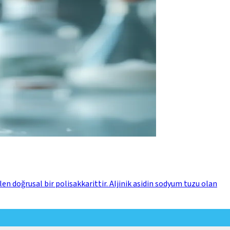
n doğrusal bir polisakkarittir. Aljinik asidin sodyum tuzu olan