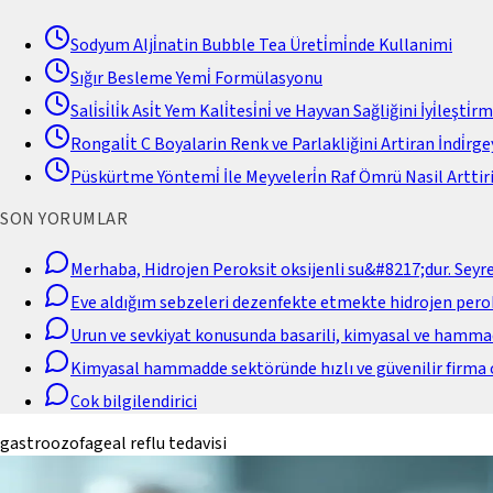
Sodyum Alji̇natin Bubble Tea Üreti̇mi̇nde Kullanimi
Sığır Besleme Yemi̇ Formülasyonu
Sali̇si̇li̇k Asi̇t Yem Kali̇tesi̇ni̇ ve Hayvan Sağliğini İyi̇leşti̇r
Rongali̇t C Boyalarin Renk ve Parlakliğini Artiran İndi̇rgey
Püskürtme Yöntemi̇ İle Meyveleri̇n Raf Ömrü Nasil Arttiri
SON YORUMLAR
Merhaba, Hidrojen Peroksit oksijenli su&#8217;dur. Seyr
Eve aldığım sebzeleri dezenfekte etmekte hidrojen perok
Urun ve sevkiyat konusunda basarili, kimyasal ve hamm
Kimyasal hammadde sektöründe hızlı ve güvenilir firma 
Cok bilgilendirici
gastroozofageal reflu tedavisi