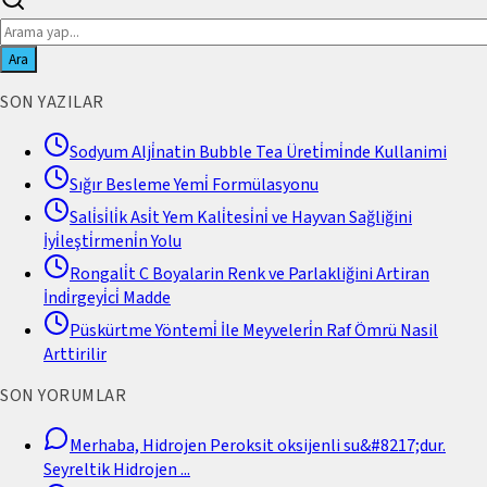
Ara
SON YAZILAR
Sodyum Alji̇natin Bubble Tea Üreti̇mi̇nde Kullanimi
Sığır Besleme Yemi̇ Formülasyonu
Sali̇si̇li̇k Asi̇t Yem Kali̇tesi̇ni̇ ve Hayvan Sağliğini
İyi̇leşti̇rmeni̇n Yolu
Rongali̇t C Boyalarin Renk ve Parlakliğini Artiran
İndi̇rgeyi̇ci̇ Madde
Püskürtme Yöntemi̇ İle Meyveleri̇n Raf Ömrü Nasil
Arttirilir
SON YORUMLAR
Merhaba, Hidrojen Peroksit oksijenli su&#8217;dur.
Seyreltik Hidrojen
...