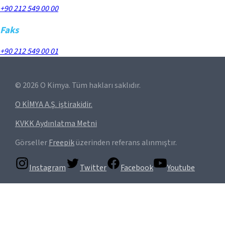
+90 212 549 00 00
Faks
+90 212 549 00 01
©
2026
O Kimya. Tüm hakları saklıdır.
O KİMYA A.Ş. iştirakidir.
KVKK Aydınlatma Metni
Görseller
Freepik
üzerinden referans alınmıştır.
Instagram
Twitter
Facebook
Youtube