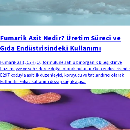
Fumarik Asit Nedir? Üretim Süreci ve
Gıda Endüstrisindeki Kullanımı
Fumarik asit, C₄H₄O₄ formülüne sahip bir organik bileşiktir ve
bazı meyve ve sebzelerde doğal olarak bulunur. Gıda endüstrisinde
E297 koduyla asitlik düzenleyici, koruyucu ve tatlandırıcı olarak
kullanılır. Fakat kullanım dozajı sağlık açıs...