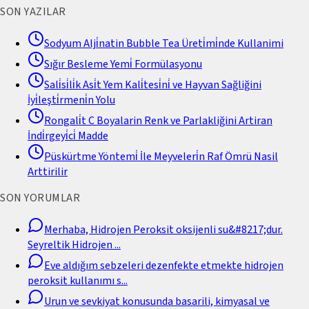
SON YAZILAR
Sodyum Alji̇natin Bubble Tea Üreti̇mi̇nde Kullanimi
Sığır Besleme Yemi̇ Formülasyonu
Sali̇si̇li̇k Asi̇t Yem Kali̇tesi̇ni̇ ve Hayvan Sağliğini
İyi̇leşti̇rmeni̇n Yolu
Rongali̇t C Boyalarin Renk ve Parlakliğini Artiran
İndi̇rgeyi̇ci̇ Madde
Püskürtme Yöntemi̇ İle Meyveleri̇n Raf Ömrü Nasil
Arttirilir
SON YORUMLAR
Merhaba, Hidrojen Peroksit oksijenli su&#8217;dur.
Seyreltik Hidrojen
...
Eve aldığım sebzeleri dezenfekte etmekte hidrojen
peroksit kullanımı s
...
Urun ve sevkiyat konusunda basarili, kimyasal ve