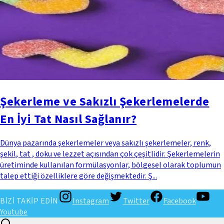
Şekerleme ve Sakızlı Şekerlemelerde
En İyi Tat Nasıl Sağlanır?
Dünya pazarında şekerlemeler veya sakızlı şekerlemeler, renk,
şekil, tat , doku ve lezzet açısından çok çeşitlidir. Şekerlemelerin
üretiminde kullanılan formülasyonlar, bölgesel olarak toplumun
talep ettiği özelliklere göre değişmektedir. Ş...
BİZİ TAKİP EDİN
Instagram
Twitter
Facebook
Youtube