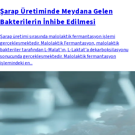
Şarap Üretiminde Meydana Gelen
Bakterilerin İnhibe Edilmesi
Şarap üretimi sırasında malolaktik fermantasyon işlemi
gerçekleşmektedir. Malolaktik Fermantasyon, malolaktik
bakteriler tarafından L-Malat'ın, L-Laktat'a dekarboksilasyonu
sonucunda gerçekleşmektedir. Malolaktik fermantasyon
işlemindeki en...