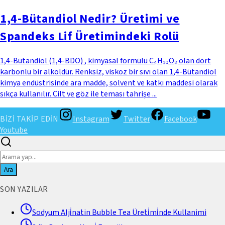
1,4-Bütandiol Nedir? Üretimi ve
Spandeks Lif Üretimindeki Rolü
1,4-Bütandiol (1,4-BDO) , kimyasal formülü C₄H₁₀O₂ olan dört
karbonlu bir alkoldür. Renksiz, viskoz bir sıvı olan 1,4-Bütandiol
kimya endüstrisinde ara madde, solvent ve katkı maddesi olarak
sıkça kullanılır. Cilt ve göz ile teması tahrişe ...
BİZİ TAKİP EDİN
Instagram
Twitter
Facebook
Youtube
Ara
SON YAZILAR
Sodyum Alji̇natin Bubble Tea Üreti̇mi̇nde Kullanimi