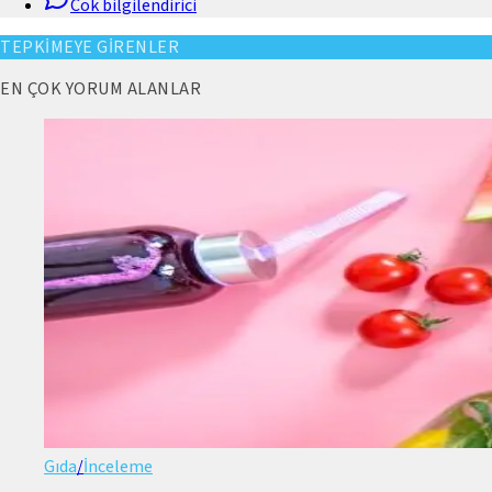
Cok bilgilendirici
TEPKİMEYE GİRENLER
EN ÇOK YORUM ALANLAR
Gıda
/
İnceleme