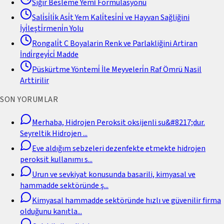
Sığır Besleme Yemi̇ Formülasyonu
Sali̇si̇li̇k Asi̇t Yem Kali̇tesi̇ni̇ ve Hayvan Sağliğini
İyi̇leşti̇rmeni̇n Yolu
Rongali̇t C Boyalarin Renk ve Parlakliğini Artiran
İndi̇rgeyi̇ci̇ Madde
Püskürtme Yöntemi̇ İle Meyveleri̇n Raf Ömrü Nasil
Arttirilir
SON YORUMLAR
Merhaba, Hidrojen Peroksit oksijenli su&#8217;dur.
Seyreltik Hidrojen
...
Eve aldığım sebzeleri dezenfekte etmekte hidrojen
peroksit kullanımı s
...
Urun ve sevkiyat konusunda basarili, kimyasal ve
hammadde sektöründe ş
...
Kimyasal hammadde sektöründe hızlı ve güvenilir firma
olduğunu kanıtla
...