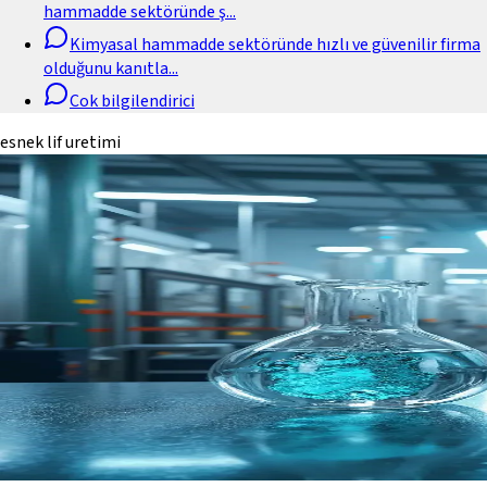
hammadde sektöründe ş
...
Kimyasal hammadde sektöründe hızlı ve güvenilir firma
olduğunu kanıtla
...
Cok bilgilendirici
esnek lif uretimi