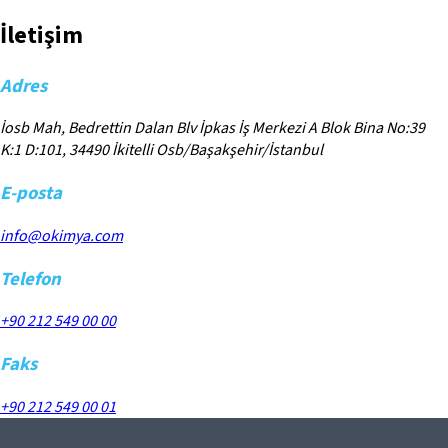
İletişim
Adres
İosb Mah, Bedrettin Dalan Blv İpkas İş Merkezi A Blok Bina No:39
K:1 D:101, 34490 İkitelli Osb/Başakşehir/İstanbul
E-posta
info@okimya.com
Telefon
+90 212 549 00 00
Faks
+90 212 549 00 01