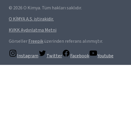
©
2026
O Kimya. Tüm hakları saklıdır.
O KİMYA A.Ş. iştirakidir.
KVKK Aydınlatma Metni
Görseller
Freepik
üzerinden referans alınmıştır.
Instagram
Twitter
Facebook
Youtube