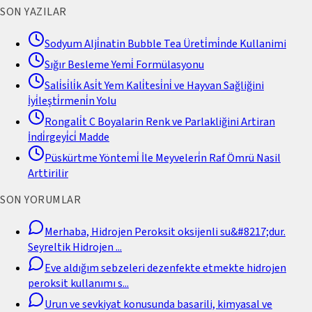
SON YAZILAR
Sodyum Alji̇natin Bubble Tea Üreti̇mi̇nde Kullanimi
Sığır Besleme Yemi̇ Formülasyonu
Sali̇si̇li̇k Asi̇t Yem Kali̇tesi̇ni̇ ve Hayvan Sağliğini
İyi̇leşti̇rmeni̇n Yolu
Rongali̇t C Boyalarin Renk ve Parlakliğini Artiran
İndi̇rgeyi̇ci̇ Madde
Püskürtme Yöntemi̇ İle Meyveleri̇n Raf Ömrü Nasil
Arttirilir
SON YORUMLAR
Merhaba, Hidrojen Peroksit oksijenli su&#8217;dur.
Seyreltik Hidrojen
...
Eve aldığım sebzeleri dezenfekte etmekte hidrojen
peroksit kullanımı s
...
Urun ve sevkiyat konusunda basarili, kimyasal ve