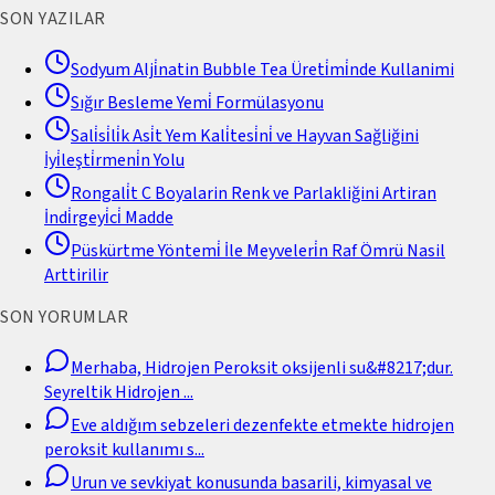
SON YAZILAR
Sodyum Alji̇natin Bubble Tea Üreti̇mi̇nde Kullanimi
Sığır Besleme Yemi̇ Formülasyonu
Sali̇si̇li̇k Asi̇t Yem Kali̇tesi̇ni̇ ve Hayvan Sağliğini
İyi̇leşti̇rmeni̇n Yolu
Rongali̇t C Boyalarin Renk ve Parlakliğini Artiran
İndi̇rgeyi̇ci̇ Madde
Püskürtme Yöntemi̇ İle Meyveleri̇n Raf Ömrü Nasil
Arttirilir
SON YORUMLAR
Merhaba, Hidrojen Peroksit oksijenli su&#8217;dur.
Seyreltik Hidrojen
...
Eve aldığım sebzeleri dezenfekte etmekte hidrojen
peroksit kullanımı s
...
Urun ve sevkiyat konusunda basarili, kimyasal ve