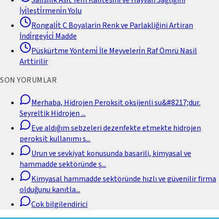
İyi̇leşti̇rmeni̇n Yolu
Rongali̇t C Boyalarin Renk ve Parlakliğini Artiran
İndi̇rgeyi̇ci̇ Madde
Püskürtme Yöntemi̇ İle Meyveleri̇n Raf Ömrü Nasil
Arttirilir
SON YORUMLAR
Merhaba, Hidrojen Peroksit oksijenli su&#8217;dur.
Seyreltik Hidrojen
...
Eve aldığım sebzeleri dezenfekte etmekte hidrojen
peroksit kullanımı s
...
Urun ve sevkiyat konusunda basarili, kimyasal ve
hammadde sektöründe ş
...
Kimyasal hammadde sektöründe hızlı ve güvenilir firma
olduğunu kanıtla
...
Cok bilgilendirici