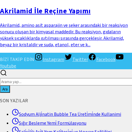
Akrilamid İle Reçine Yapımı
Akrilamid, amino asit asparajin ve şeker arasındaki bir reaksiyon
sonucu oluşan bir kimyasal maddedir. Bu reaksiyon, gıdaların
yüksek sıcaklıklarda ısıtılması sırasında gerçekleşir. Akrilamid,
beyaz bir kristaldir ve suda, etanol, eter ve k...
BİZİ TAKİP EDİN
Instagram
Twitter
Facebook
Youtube
Ara
SON YAZILAR
Sodyum Alji̇natin Bubble Tea Üreti̇mi̇nde Kullanimi
Sığır Besleme Yemi̇ Formülasyonu
Sali̇si̇li̇k Asi̇t Yem Kali̇tesi̇ni̇ ve Hayvan Sağliğini