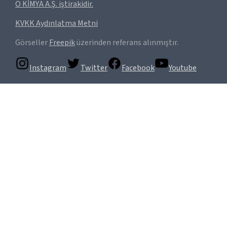
O KİMYA A.Ş. iştirakidir.
KVKK Aydınlatma Metni
Görseller
Freepik
üzerinden referans alınmıştır.
Instagram
Twitter
Facebook
Youtube