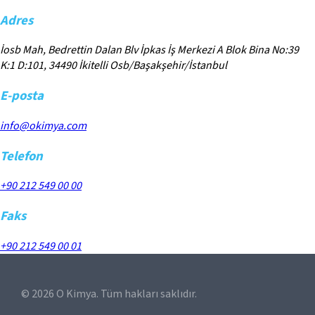
Adres
İosb Mah, Bedrettin Dalan Blv İpkas İş Merkezi A Blok Bina No:39
K:1 D:101, 34490 İkitelli Osb/Başakşehir/İstanbul
E-posta
info@okimya.com
Telefon
+90 212 549 00 00
Faks
+90 212 549 00 01
©
2026
O Kimya. Tüm hakları saklıdır.