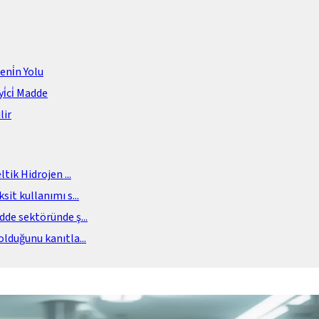
meni̇n Yolu
i̇ci̇ Madde
lir
eltik Hidrojen
...
sit kullanımı s
...
adde sektöründe ş
...
olduğunu kanıtla
...