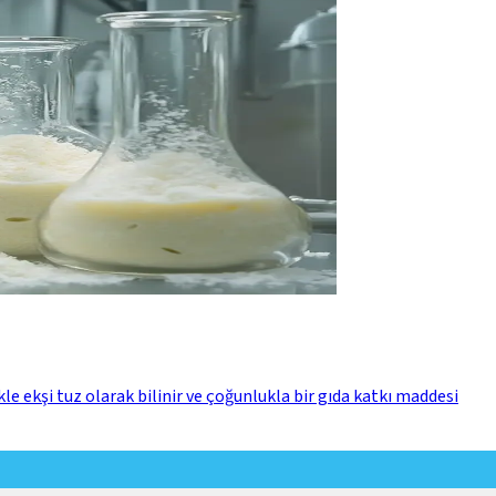
kle ekşi tuz olarak bilinir ve çoğunlukla bir gıda katkı maddesi