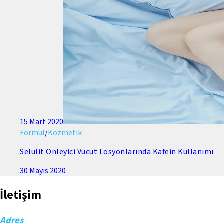
15 Mart 2020
Formül
/
Kozmetik
Selülit Önleyici Vücut Losyonlarında Kafein Kullanımı
30 Mayıs 2020
İletişim
Adres