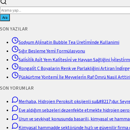
Ara
SON YAZILAR
Sodyum Alji̇natin Bubble Tea Üreti̇mi̇nde Kullanimi
Sığır Besleme Yemi̇ Formülasyonu
Sali̇si̇li̇k Asi̇t Yem Kali̇tesi̇ni̇ ve Hayvan Sağliğini İyi̇leşti̇r
Rongali̇t C Boyalarin Renk ve Parlakliğini Artiran İndi̇rgey
Püskürtme Yöntemi̇ İle Meyveleri̇n Raf Ömrü Nasil Arttiri
SON YORUMLAR
Merhaba, Hidrojen Peroksit oksijenli su&#8217;dur. Seyr
Eve aldığım sebzeleri dezenfekte etmekte hidrojen perok
Urun ve sevkiyat konusunda basarili, kimyasal ve hamm
Kimyasal hammadde sektöründe hızlı ve güvenilir firma 