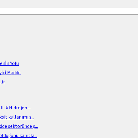
meni̇n Yolu
i̇ci̇ Madde
lir
eltik Hidrojen
...
sit kullanımı s
...
adde sektöründe ş
...
olduğunu kanıtla
...