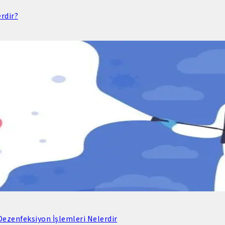
rdir?
ezenfeksiyon İşlemleri Nelerdir