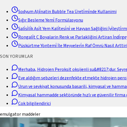
Sodyum Alji̇natin Bubble Tea Üreti̇mi̇nde Kullanimi
Sığır Besleme Yemi̇ Formülasyonu
Sali̇si̇li̇k Asi̇t Yem Kali̇tesi̇ni̇ ve Hayvan Sağliğini İyi̇leşti̇r
Rongali̇t C Boyalarin Renk ve Parlakliğini Artiran İndi̇rgey
Püskürtme Yöntemi̇ İle Meyveleri̇n Raf Ömrü Nasil Arttiri
SON YORUMLAR
Merhaba, Hidrojen Peroksit oksijenli su&#8217;dur. Seyr
Eve aldığım sebzeleri dezenfekte etmekte hidrojen perok
Urun ve sevkiyat konusunda basarili, kimyasal ve hamm
Kimyasal hammadde sektöründe hızlı ve güvenilir firma 
Cok bilgilendirici
emulgator maddeler