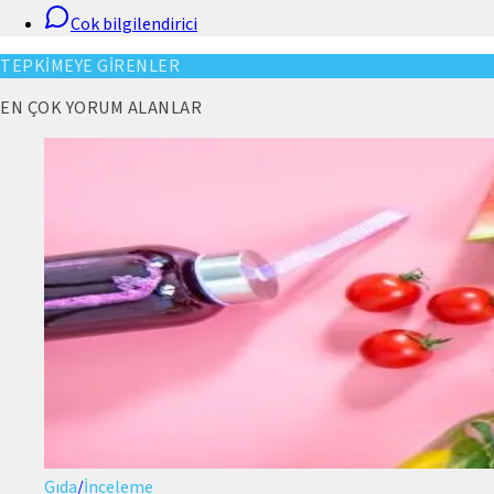
Cok bilgilendirici
TEPKİMEYE GİRENLER
EN ÇOK YORUM ALANLAR
Gıda
/
İnceleme