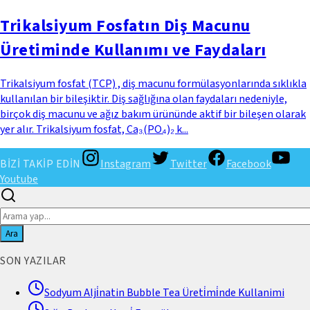
Trikalsiyum Fosfatın Diş Macunu
Üretiminde Kullanımı ve Faydaları
Trikalsiyum fosfat (TCP) , diş macunu formülasyonlarında sıklıkla
kullanılan bir bileşiktir. Diş sağlığına olan faydaları nedeniyle,
birçok diş macunu ve ağız bakım ürününde aktif bir bileşen olarak
yer alır. Trikalsiyum fosfat, Ca₃(PO₄)₂ k...
BİZİ TAKİP EDİN
Instagram
Twitter
Facebook
Youtube
Ara
SON YAZILAR
Sodyum Alji̇natin Bubble Tea Üreti̇mi̇nde Kullanimi