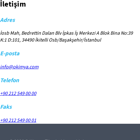
İletişim
Adres
İosb Mah, Bedrettin Dalan Blv İpkas İş Merkezi A Blok Bina No:39
K:1 D:101, 34490 İkitelli Osb/Başakşehir/İstanbul
E-posta
info@okimya.com
Telefon
+90 212 549 00 00
Faks
+90 212 549 00 01