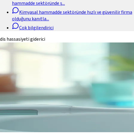
hammadde sektöründe ş
...
Kimyasal hammadde sektöründe hızlı ve güvenilir firma
olduğunu kanıtla
...
Cok bilgilendirici
dis hassasiyeti giderici