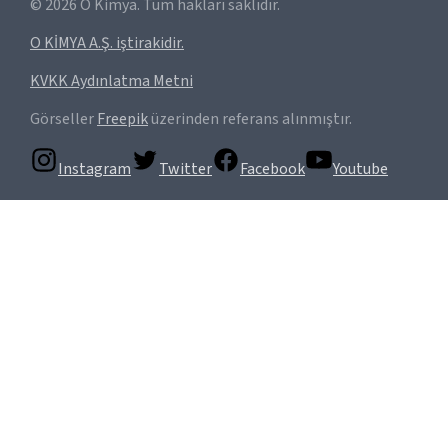
©
2026
O Kimya. Tüm hakları saklıdır.
O KİMYA A.Ş. iştirakidir.
KVKK Aydınlatma Metni
Görseller
Freepik
üzerinden referans alınmıştır.
Instagram
Twitter
Facebook
Youtube