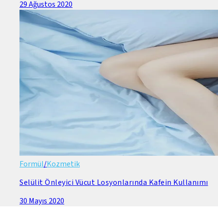
29 Ağustos 2020
Formül
/
Kozmetik
Selülit Önleyici Vücut Losyonlarında Kafein Kullanımı
30 Mayıs 2020