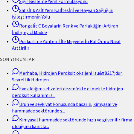
Sığır Besleme Yemi̇ Formülasyonu
Sali̇si̇li̇k Asi̇t Yem Kali̇tesi̇ni̇ ve Hayvan Sağliğini
İyi̇leşti̇rmeni̇n Yolu
Rongali̇t C Boyalarin Renk ve Parlakliğini Artiran
İndi̇rgeyi̇ci̇ Madde
Püskürtme Yöntemi̇ İle Meyveleri̇n Raf Ömrü Nasil
Arttirilir
SON YORUMLAR
Merhaba, Hidrojen Peroksit oksijenli su&#8217;dur.
Seyreltik Hidrojen
...
Eve aldığım sebzeleri dezenfekte etmekte hidrojen
peroksit kullanımı s
...
Urun ve sevkiyat konusunda basarili, kimyasal ve
hammadde sektöründe ş
...
Kimyasal hammadde sektöründe hızlı ve güvenilir firma
olduğunu kanıtla
...