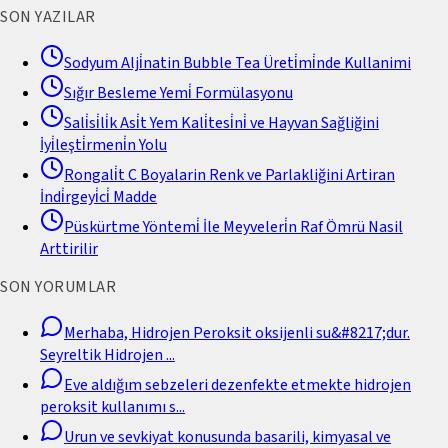
SON YAZILAR
Sodyum Alji̇natin Bubble Tea Üreti̇mi̇nde Kullanimi
Sığır Besleme Yemi̇ Formülasyonu
Sali̇si̇li̇k Asi̇t Yem Kali̇tesi̇ni̇ ve Hayvan Sağliğini
İyi̇leşti̇rmeni̇n Yolu
Rongali̇t C Boyalarin Renk ve Parlakliğini Artiran
İndi̇rgeyi̇ci̇ Madde
Püskürtme Yöntemi̇ İle Meyveleri̇n Raf Ömrü Nasil
Arttirilir
SON YORUMLAR
Merhaba, Hidrojen Peroksit oksijenli su&#8217;dur.
Seyreltik Hidrojen
...
Eve aldığım sebzeleri dezenfekte etmekte hidrojen
peroksit kullanımı s
...
Urun ve sevkiyat konusunda basarili, kimyasal ve