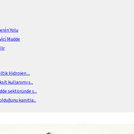
meni̇n Yolu
i̇ci̇ Madde
lir
eltik Hidrojen
...
sit kullanımı s
...
adde sektöründe ş
...
olduğunu kanıtla
...