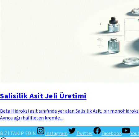
Salisilik Asit Jeli Üretimi
Beta Hidroksi asit sınıfında yer alan Salisilik Asit, bir monohidroksi
Ayrıca ağrı hafifleten kremle...
BİZİ TAKİP EDİN
Instagram
Twitter
Facebook
You