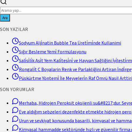
Ara
SON YAZILAR
Sodyum Alji̇natin Bubble Tea Üreti̇mi̇nde Kullanimi
Sığır Besleme Yemi̇ Formülasyonu
Sali̇si̇li̇k Asi̇t Yem Kali̇tesi̇ni̇ ve Hayvan Sağliğini İyi̇leşti̇r
Rongali̇t C Boyalarin Renk ve Parlakliğini Artiran İndi̇rgey
Püskürtme Yöntemi̇ İle Meyveleri̇n Raf Ömrü Nasil Arttiri
SON YORUMLAR
Merhaba, Hidrojen Peroksit oksijenli su&#8217;dur. Seyr
Eve aldığım sebzeleri dezenfekte etmekte hidrojen perok
Urun ve sevkiyat konusunda basarili, kimyasal ve hamm
Kimyasal hammadde sektöründe hızlı ve güvenilir firma 