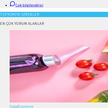
Cok bilgilendirici
TEPKİMEYE GİRENLER
EN ÇOK YORUM ALANLAR
Gıda
/
İnceleme