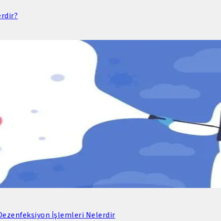
rdir?
ezenfeksiyon İşlemleri Nelerdir