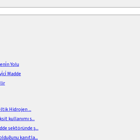
meni̇n Yolu
i̇ci̇ Madde
lir
eltik Hidrojen
...
sit kullanımı s
...
adde sektöründe ş
...
olduğunu kanıtla
...