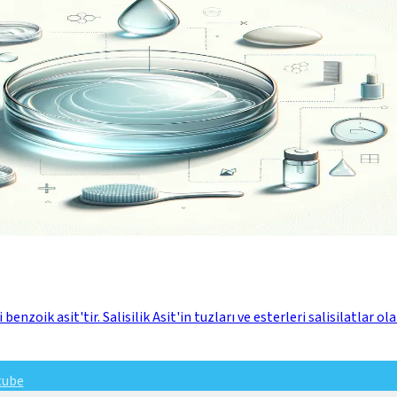
 benzoik asit'tir. Salisilik Asit'in tuzları ve esterleri salisilatlar
tube