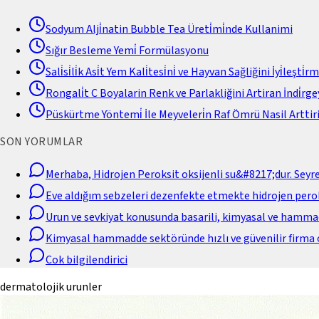
Sodyum Alji̇natin Bubble Tea Üreti̇mi̇nde Kullanimi
Sığır Besleme Yemi̇ Formülasyonu
Sali̇si̇li̇k Asi̇t Yem Kali̇tesi̇ni̇ ve Hayvan Sağliğini İyi̇leşti̇r
Rongali̇t C Boyalarin Renk ve Parlakliğini Artiran İndi̇rgey
Püskürtme Yöntemi̇ İle Meyveleri̇n Raf Ömrü Nasil Arttiri
SON YORUMLAR
Merhaba, Hidrojen Peroksit oksijenli su&#8217;dur. Seyr
Eve aldığım sebzeleri dezenfekte etmekte hidrojen perok
Urun ve sevkiyat konusunda basarili, kimyasal ve hamm
Kimyasal hammadde sektöründe hızlı ve güvenilir firma 
Cok bilgilendirici
dermatolojik urunler