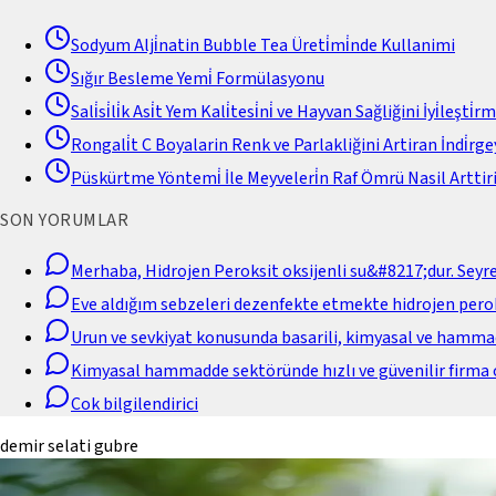
Sodyum Alji̇natin Bubble Tea Üreti̇mi̇nde Kullanimi
Sığır Besleme Yemi̇ Formülasyonu
Sali̇si̇li̇k Asi̇t Yem Kali̇tesi̇ni̇ ve Hayvan Sağliğini İyi̇leşti̇r
Rongali̇t C Boyalarin Renk ve Parlakliğini Artiran İndi̇rgey
Püskürtme Yöntemi̇ İle Meyveleri̇n Raf Ömrü Nasil Arttiri
SON YORUMLAR
Merhaba, Hidrojen Peroksit oksijenli su&#8217;dur. Seyr
Eve aldığım sebzeleri dezenfekte etmekte hidrojen perok
Urun ve sevkiyat konusunda basarili, kimyasal ve hamm
Kimyasal hammadde sektöründe hızlı ve güvenilir firma 
Cok bilgilendirici
demir selati gubre