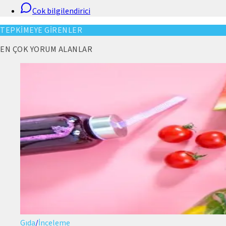
Cok bilgilendirici
TEPKİMEYE GİRENLER
EN ÇOK YORUM ALANLAR
Gıda
/
İnceleme