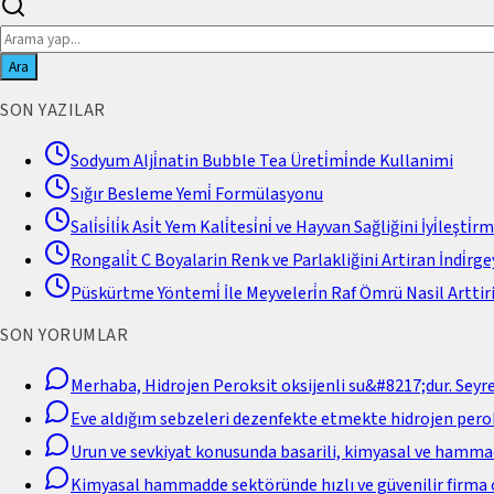
Ara
SON YAZILAR
Sodyum Alji̇natin Bubble Tea Üreti̇mi̇nde Kullanimi
Sığır Besleme Yemi̇ Formülasyonu
Sali̇si̇li̇k Asi̇t Yem Kali̇tesi̇ni̇ ve Hayvan Sağliğini İyi̇leşti̇r
Rongali̇t C Boyalarin Renk ve Parlakliğini Artiran İndi̇rgey
Püskürtme Yöntemi̇ İle Meyveleri̇n Raf Ömrü Nasil Arttiri
SON YORUMLAR
Merhaba, Hidrojen Peroksit oksijenli su&#8217;dur. Seyr
Eve aldığım sebzeleri dezenfekte etmekte hidrojen perok
Urun ve sevkiyat konusunda basarili, kimyasal ve hamm
Kimyasal hammadde sektöründe hızlı ve güvenilir firma 