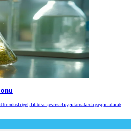
yonu
tli endüstriyel, tıbbi ve çevresel uygulamalarda yaygın olarak