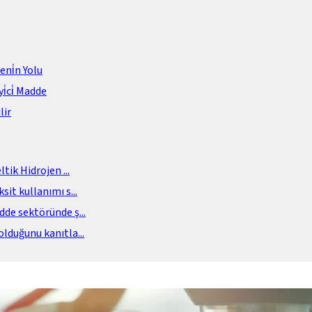
meni̇n Yolu
i̇ci̇ Madde
lir
eltik Hidrojen
...
sit kullanımı s
...
adde sektöründe ş
...
olduğunu kanıtla
...