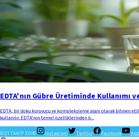
EDTA'nın Gübre Üretiminde Kullanımı v
EDTA, bir doku koruyucu ve kompleksleme ajanı olarak bilinen etile
kullanılır. EDTA'nın temel özelliklerinden b...
BİZİ TAKİP EDİN
Instagram
Twitter
Facebook
You