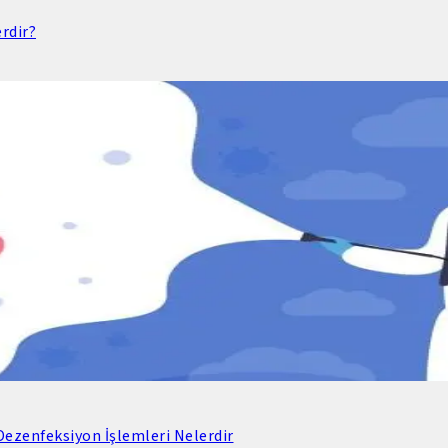
rdir?
ezenfeksiyon İşlemleri Nelerdir