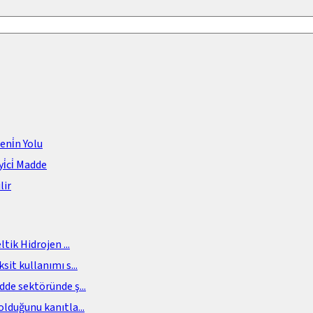
meni̇n Yolu
i̇ci̇ Madde
lir
eltik Hidrojen
...
sit kullanımı s
...
adde sektöründe ş
...
olduğunu kanıtla
...