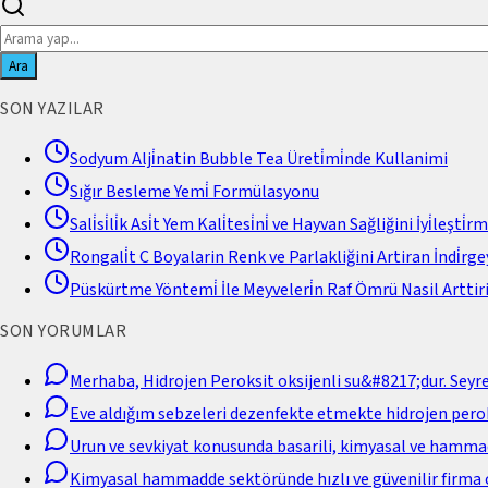
Ara
SON YAZILAR
Sodyum Alji̇natin Bubble Tea Üreti̇mi̇nde Kullanimi
Sığır Besleme Yemi̇ Formülasyonu
Sali̇si̇li̇k Asi̇t Yem Kali̇tesi̇ni̇ ve Hayvan Sağliğini İyi̇leşti̇r
Rongali̇t C Boyalarin Renk ve Parlakliğini Artiran İndi̇rgey
Püskürtme Yöntemi̇ İle Meyveleri̇n Raf Ömrü Nasil Arttiri
SON YORUMLAR
Merhaba, Hidrojen Peroksit oksijenli su&#8217;dur. Seyr
Eve aldığım sebzeleri dezenfekte etmekte hidrojen perok
Urun ve sevkiyat konusunda basarili, kimyasal ve hamm
Kimyasal hammadde sektöründe hızlı ve güvenilir firma 