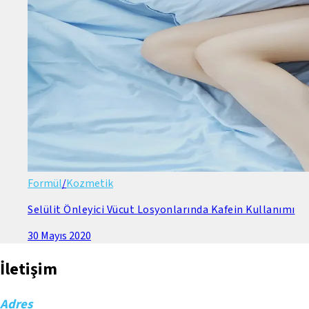
Formül
/
Kozmetik
Selülit Önleyici Vücut Losyonlarında Kafein Kullanımı
30 Mayıs 2020
İletişim
Adres