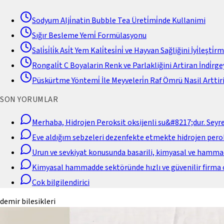
Sodyum Alji̇natin Bubble Tea Üreti̇mi̇nde Kullanimi
Sığır Besleme Yemi̇ Formülasyonu
Sali̇si̇li̇k Asi̇t Yem Kali̇tesi̇ni̇ ve Hayvan Sağliğini İyi̇leşti̇r
Rongali̇t C Boyalarin Renk ve Parlakliğini Artiran İndi̇rgey
Püskürtme Yöntemi̇ İle Meyveleri̇n Raf Ömrü Nasil Arttiri
SON YORUMLAR
Merhaba, Hidrojen Peroksit oksijenli su&#8217;dur. Seyr
Eve aldığım sebzeleri dezenfekte etmekte hidrojen perok
Urun ve sevkiyat konusunda basarili, kimyasal ve hamm
Kimyasal hammadde sektöründe hızlı ve güvenilir firma 
Cok bilgilendirici
demir bilesikleri