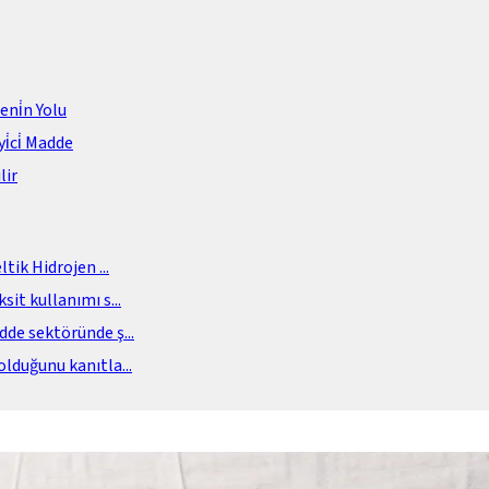
meni̇n Yolu
i̇ci̇ Madde
lir
eltik Hidrojen
...
sit kullanımı s
...
adde sektöründe ş
...
olduğunu kanıtla
...