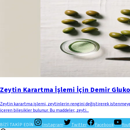
Zeytin Karartma İşlemi İçin Demir Gluk
Zeytin karartma işlemi, zeytinlerin rengini değiştirerek istenmey
içeren bileşikler bulunur. Bu maddeler, zeyti...
BİZİ TAKİP EDİN
Instagram
Twitter
Facebook
You