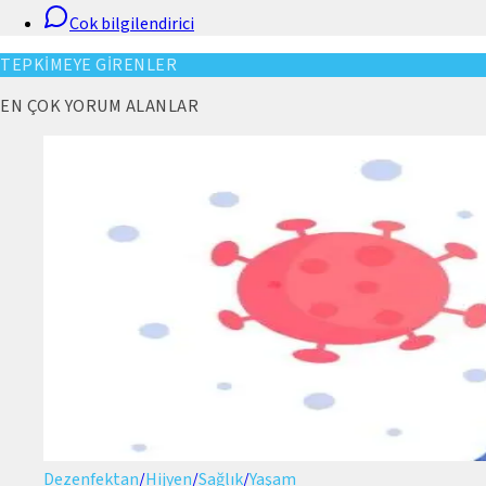
Cok bilgilendirici
TEPKİMEYE GİRENLER
EN ÇOK YORUM ALANLAR
Dezenfektan
/
Hijyen
/
Sağlık
/
Yaşam