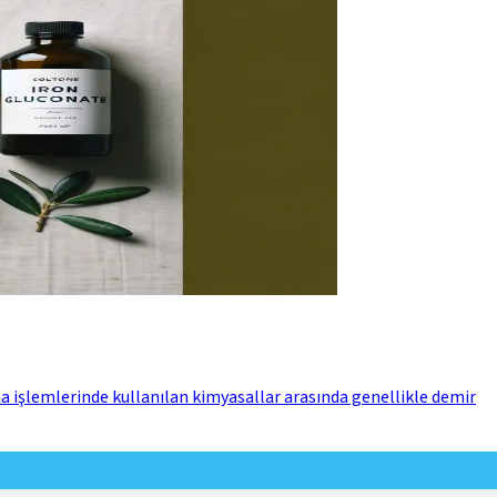
a işlemlerinde kullanılan kimyasallar arasında genellikle demir