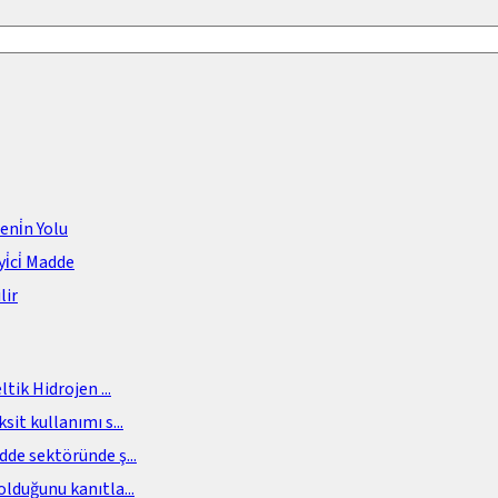
meni̇n Yolu
i̇ci̇ Madde
lir
eltik Hidrojen
...
sit kullanımı s
...
adde sektöründe ş
...
olduğunu kanıtla
...