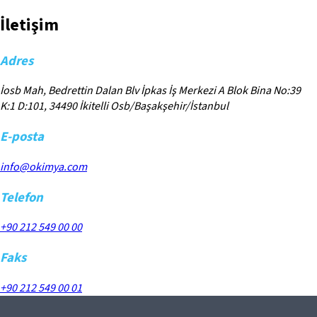
İletişim
Adres
İosb Mah, Bedrettin Dalan Blv İpkas İş Merkezi A Blok Bina No:39
K:1 D:101, 34490 İkitelli Osb/Başakşehir/İstanbul
E-posta
info@okimya.com
Telefon
+90 212 549 00 00
Faks
+90 212 549 00 01