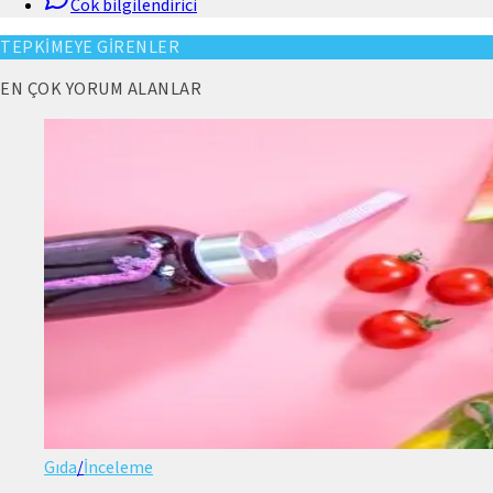
Cok bilgilendirici
TEPKİMEYE GİRENLER
EN ÇOK YORUM ALANLAR
Gıda
/
İnceleme