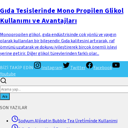
Gıda Tesislerinde Mono Propilen Glikol
Kullanımı ve Avantajları
Monopropilen glikol, gıda endüstrisinde çok yönlü ve yaygın
olarak kullanılan bir bileşendir. Gıda kalitesini artırarak, raf
ömrünü uzatarak ve dokuyu iyileştirerek birçok önemli işlevi
yerine getirir. Diğer glikol türevlerinden farklı olar...
BİZİ TAKİP EDİN
Instagram
Twitter
Facebook
Youtube
Ara
SON YAZILAR
Sodyum Alji̇natin Bubble Tea Üreti̇mi̇nde Kullanimi