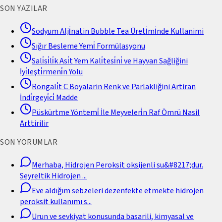
SON YAZILAR
Sodyum Alji̇natin Bubble Tea Üreti̇mi̇nde Kullanimi
Sığır Besleme Yemi̇ Formülasyonu
Sali̇si̇li̇k Asi̇t Yem Kali̇tesi̇ni̇ ve Hayvan Sağliğini
İyi̇leşti̇rmeni̇n Yolu
Rongali̇t C Boyalarin Renk ve Parlakliğini Artiran
İndi̇rgeyi̇ci̇ Madde
Püskürtme Yöntemi̇ İle Meyveleri̇n Raf Ömrü Nasil
Arttirilir
SON YORUMLAR
Merhaba, Hidrojen Peroksit oksijenli su&#8217;dur.
Seyreltik Hidrojen
...
Eve aldığım sebzeleri dezenfekte etmekte hidrojen
peroksit kullanımı s
...
Urun ve sevkiyat konusunda basarili, kimyasal ve