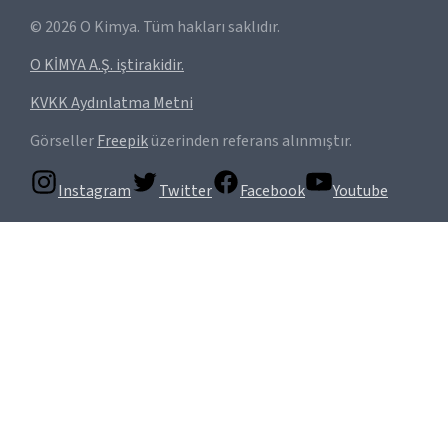
©
2026
O Kimya. Tüm hakları saklıdır.
O KİMYA A.Ş. iştirakidir.
KVKK Aydınlatma Metni
Görseller
Freepik
üzerinden referans alınmıştır.
Instagram
Twitter
Facebook
Youtube