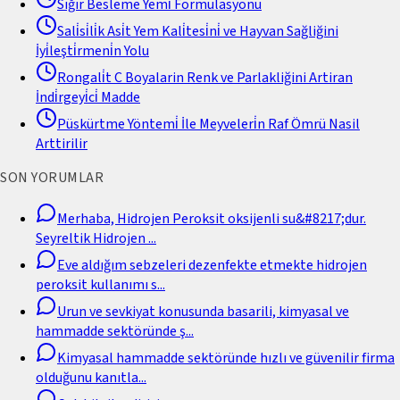
Sığır Besleme Yemi̇ Formülasyonu
Sali̇si̇li̇k Asi̇t Yem Kali̇tesi̇ni̇ ve Hayvan Sağliğini
İyi̇leşti̇rmeni̇n Yolu
Rongali̇t C Boyalarin Renk ve Parlakliğini Artiran
İndi̇rgeyi̇ci̇ Madde
Püskürtme Yöntemi̇ İle Meyveleri̇n Raf Ömrü Nasil
Arttirilir
SON YORUMLAR
Merhaba, Hidrojen Peroksit oksijenli su&#8217;dur.
Seyreltik Hidrojen
...
Eve aldığım sebzeleri dezenfekte etmekte hidrojen
peroksit kullanımı s
...
Urun ve sevkiyat konusunda basarili, kimyasal ve
hammadde sektöründe ş
...
Kimyasal hammadde sektöründe hızlı ve güvenilir firma
olduğunu kanıtla
...