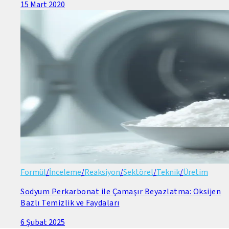
15 Mart 2020
Formül
/
İnceleme
/
Reaksiyon
/
Sektörel
/
Teknik
/
Üretim
Sodyum Perkarbonat ile Çamaşır Beyazlatma: Oksijen
Bazlı Temizlik ve Faydaları
6 Şubat 2025