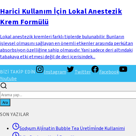
Harici Kullanım İçin Lokal Anestezik
Krem Formülü
Lokal anestezik kremleri farklı tiplerde bulunabilir. Bunların
işlevsel olmasını sağlayan en önemli etkenler arasında perkütan
absorbsiyon özelliğine sahip olmasıdır. Yani sadece deri altındaki
tabakaya etki etmesi değil de deri içerisindek...
BİZİ TAKİP EDİN
Instagram
Twitter
Facebook
Youtube
Ara
SON YAZILAR
Sodyum Alji̇natin Bubble Tea Üreti̇mi̇nde Kullanimi