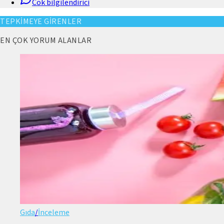
Cok bilgilendirici
TEPKİMEYE GİRENLER
EN ÇOK YORUM ALANLAR
Gıda
/
İnceleme