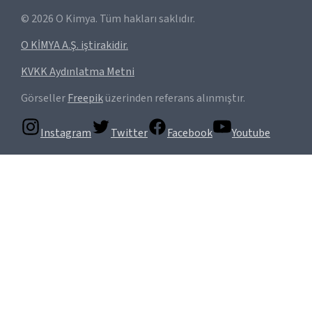
©
2026
O Kimya. Tüm hakları saklıdır.
O KİMYA A.Ş. iştirakidir.
KVKK Aydınlatma Metni
Görseller
Freepik
üzerinden referans alınmıştır.
Instagram
Twitter
Facebook
Youtube