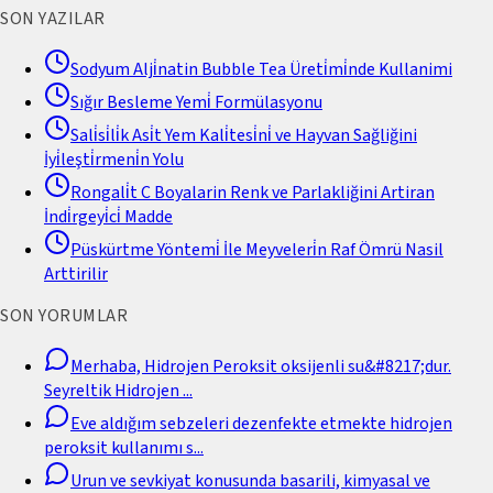
SON YAZILAR
Sodyum Alji̇natin Bubble Tea Üreti̇mi̇nde Kullanimi
Sığır Besleme Yemi̇ Formülasyonu
Sali̇si̇li̇k Asi̇t Yem Kali̇tesi̇ni̇ ve Hayvan Sağliğini
İyi̇leşti̇rmeni̇n Yolu
Rongali̇t C Boyalarin Renk ve Parlakliğini Artiran
İndi̇rgeyi̇ci̇ Madde
Püskürtme Yöntemi̇ İle Meyveleri̇n Raf Ömrü Nasil
Arttirilir
SON YORUMLAR
Merhaba, Hidrojen Peroksit oksijenli su&#8217;dur.
Seyreltik Hidrojen
...
Eve aldığım sebzeleri dezenfekte etmekte hidrojen
peroksit kullanımı s
...
Urun ve sevkiyat konusunda basarili, kimyasal ve