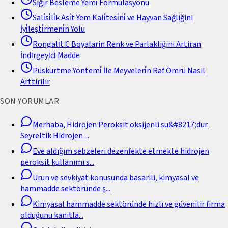
Sığır Besleme Yemi̇ Formülasyonu
Sali̇si̇li̇k Asi̇t Yem Kali̇tesi̇ni̇ ve Hayvan Sağliğini
İyi̇leşti̇rmeni̇n Yolu
Rongali̇t C Boyalarin Renk ve Parlakliğini Artiran
İndi̇rgeyi̇ci̇ Madde
Püskürtme Yöntemi̇ İle Meyveleri̇n Raf Ömrü Nasil
Arttirilir
SON YORUMLAR
Merhaba, Hidrojen Peroksit oksijenli su&#8217;dur.
Seyreltik Hidrojen
...
Eve aldığım sebzeleri dezenfekte etmekte hidrojen
peroksit kullanımı s
...
Urun ve sevkiyat konusunda basarili, kimyasal ve
hammadde sektöründe ş
...
Kimyasal hammadde sektöründe hızlı ve güvenilir firma
olduğunu kanıtla
...