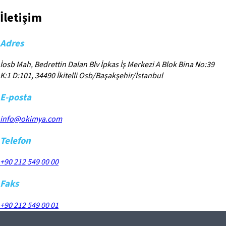
İletişim
Adres
İosb Mah, Bedrettin Dalan Blv İpkas İş Merkezi A Blok Bina No:39
K:1 D:101, 34490 İkitelli Osb/Başakşehir/İstanbul
E-posta
info@okimya.com
Telefon
+90 212 549 00 00
Faks
+90 212 549 00 01