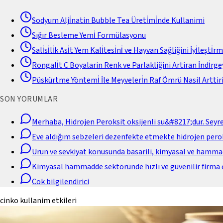
Sodyum Alji̇natin Bubble Tea Üreti̇mi̇nde Kullanimi
Sığır Besleme Yemi̇ Formülasyonu
Sali̇si̇li̇k Asi̇t Yem Kali̇tesi̇ni̇ ve Hayvan Sağliğini İyi̇leşti̇r
Rongali̇t C Boyalarin Renk ve Parlakliğini Artiran İndi̇rgey
Püskürtme Yöntemi̇ İle Meyveleri̇n Raf Ömrü Nasil Arttiri
SON YORUMLAR
Merhaba, Hidrojen Peroksit oksijenli su&#8217;dur. Seyr
Eve aldığım sebzeleri dezenfekte etmekte hidrojen perok
Urun ve sevkiyat konusunda basarili, kimyasal ve hamm
Kimyasal hammadde sektöründe hızlı ve güvenilir firma 
Cok bilgilendirici
cinko kullanim etkileri