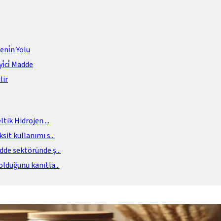
meni̇n Yolu
i̇ci̇ Madde
lir
eltik Hidrojen
...
sit kullanımı s
...
adde sektöründe ş
...
olduğunu kanıtla
...