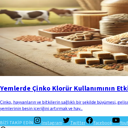
Yemlerde Çinko Klorür Kullanımının Etki
Çinko, hayvanların ve bitkilerin sağlıklı bir şekilde büyümesi, gel
yemlerinin besin içeriğini artırmak ve hay...
BİZİ TAKİP EDİN
Instagram
Twitter
Facebook
You