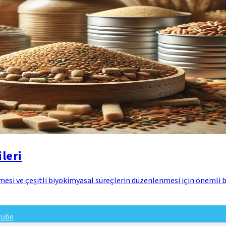
leri
işmesi ve çeşitli biyokimyasal süreçlerin düzenlenmesi için önemli 
tube