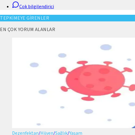
Cok bilgilendirici
TEPKİMEYE GİRENLER
EN ÇOK YORUM ALANLAR
Dezenfektan
/
Hijyen
/
Sağlık
/
Yaşam