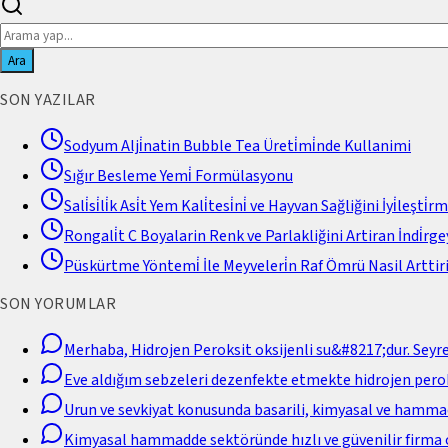
Ara
SON YAZILAR
Sodyum Alji̇natin Bubble Tea Üreti̇mi̇nde Kullanimi
Sığır Besleme Yemi̇ Formülasyonu
Sali̇si̇li̇k Asi̇t Yem Kali̇tesi̇ni̇ ve Hayvan Sağliğini İyi̇leşti̇r
Rongali̇t C Boyalarin Renk ve Parlakliğini Artiran İndi̇rgey
Püskürtme Yöntemi̇ İle Meyveleri̇n Raf Ömrü Nasil Arttiri
SON YORUMLAR
Merhaba, Hidrojen Peroksit oksijenli su&#8217;dur. Seyr
Eve aldığım sebzeleri dezenfekte etmekte hidrojen perok
Urun ve sevkiyat konusunda basarili, kimyasal ve hamm
Kimyasal hammadde sektöründe hızlı ve güvenilir firma 