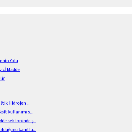
meni̇n Yolu
i̇ci̇ Madde
lir
eltik Hidrojen
...
sit kullanımı s
...
adde sektöründe ş
...
olduğunu kanıtla
...