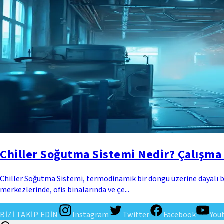
Chiller Soğutma Sistemi Nedir? Çalışma 
Chiller Soğutma Sistemi, termodinamik bir döngü üzerine dayalı bir 
merkezlerinde, ofis binalarında ve çe...
BİZİ TAKİP EDİN
Instagram
Twitter
Facebook
You