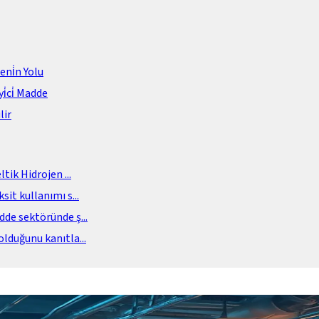
meni̇n Yolu
i̇ci̇ Madde
lir
eltik Hidrojen
...
sit kullanımı s
...
adde sektöründe ş
...
olduğunu kanıtla
...