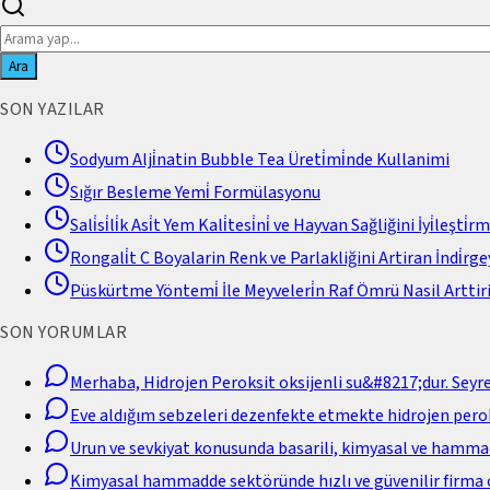
Ara
SON YAZILAR
Sodyum Alji̇natin Bubble Tea Üreti̇mi̇nde Kullanimi
Sığır Besleme Yemi̇ Formülasyonu
Sali̇si̇li̇k Asi̇t Yem Kali̇tesi̇ni̇ ve Hayvan Sağliğini İyi̇leşti̇r
Rongali̇t C Boyalarin Renk ve Parlakliğini Artiran İndi̇rgey
Püskürtme Yöntemi̇ İle Meyveleri̇n Raf Ömrü Nasil Arttiri
SON YORUMLAR
Merhaba, Hidrojen Peroksit oksijenli su&#8217;dur. Seyr
Eve aldığım sebzeleri dezenfekte etmekte hidrojen perok
Urun ve sevkiyat konusunda basarili, kimyasal ve hamm
Kimyasal hammadde sektöründe hızlı ve güvenilir firma 