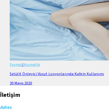
Formül
/
Kozmetik
Selülit Önleyici Vücut Losyonlarında Kafein Kullanımı
30 Mayıs 2020
İletişim
Adres