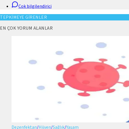
Cok bilgilendirici
TEPKİMEYE GİRENLER
EN ÇOK YORUM ALANLAR
Dezenfektan
/
Hijyen
/
Sağlık
/
Yaşam