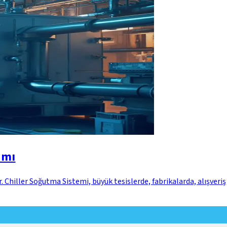
ımı
. Chiller Soğutma Sistemi, büyük tesislerde, fabrikalarda, alışveriş