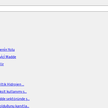
meni̇n Yolu
i̇ci̇ Madde
lir
eltik Hidrojen
...
sit kullanımı s
...
adde sektöründe ş
...
olduğunu kanıtla
...