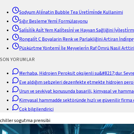
Sodyum Alji̇natin Bubble Tea Üreti̇mi̇nde Kullanimi
Sığır Besleme Yemi̇ Formülasyonu
Sali̇si̇li̇k Asi̇t Yem Kali̇tesi̇ni̇ ve Hayvan Sağliğini İyi̇leşti̇r
Rongali̇t C Boyalarin Renk ve Parlakliğini Artiran İndi̇rgey
Püskürtme Yöntemi̇ İle Meyveleri̇n Raf Ömrü Nasil Arttiri
SON YORUMLAR
Merhaba, Hidrojen Peroksit oksijenli su&#8217;dur. Seyr
Eve aldığım sebzeleri dezenfekte etmekte hidrojen perok
Urun ve sevkiyat konusunda basarili, kimyasal ve hamm
Kimyasal hammadde sektöründe hızlı ve güvenilir firma 
Cok bilgilendirici
chiller sogutma prensibi