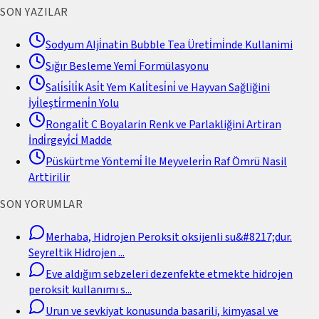
SON YAZILAR
Sodyum Alji̇natin Bubble Tea Üreti̇mi̇nde Kullanimi
Sığır Besleme Yemi̇ Formülasyonu
Sali̇si̇li̇k Asi̇t Yem Kali̇tesi̇ni̇ ve Hayvan Sağliğini
İyi̇leşti̇rmeni̇n Yolu
Rongali̇t C Boyalarin Renk ve Parlakliğini Artiran
İndi̇rgeyi̇ci̇ Madde
Püskürtme Yöntemi̇ İle Meyveleri̇n Raf Ömrü Nasil
Arttirilir
SON YORUMLAR
Merhaba, Hidrojen Peroksit oksijenli su&#8217;dur.
Seyreltik Hidrojen
...
Eve aldığım sebzeleri dezenfekte etmekte hidrojen
peroksit kullanımı s
...
Urun ve sevkiyat konusunda basarili, kimyasal ve