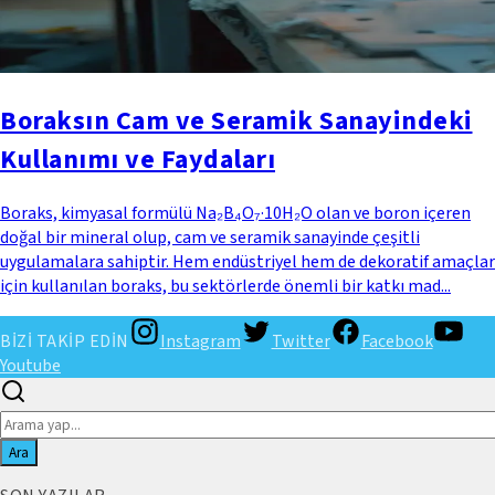
Boraksın Cam ve Seramik Sanayindeki
Kullanımı ve Faydaları
Boraks, kimyasal formülü Na₂B₄O₇·10H₂O olan ve boron içeren
doğal bir mineral olup, cam ve seramik sanayinde çeşitli
uygulamalara sahiptir. Hem endüstriyel hem de dekoratif amaçlar
için kullanılan boraks, bu sektörlerde önemli bir katkı mad...
BİZİ TAKİP EDİN
Instagram
Twitter
Facebook
Youtube
Ara