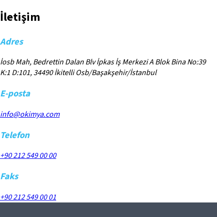
İletişim
Adres
İosb Mah, Bedrettin Dalan Blv İpkas İş Merkezi A Blok Bina No:39
K:1 D:101, 34490 İkitelli Osb/Başakşehir/İstanbul
E-posta
info@okimya.com
Telefon
+90 212 549 00 00
Faks
+90 212 549 00 01