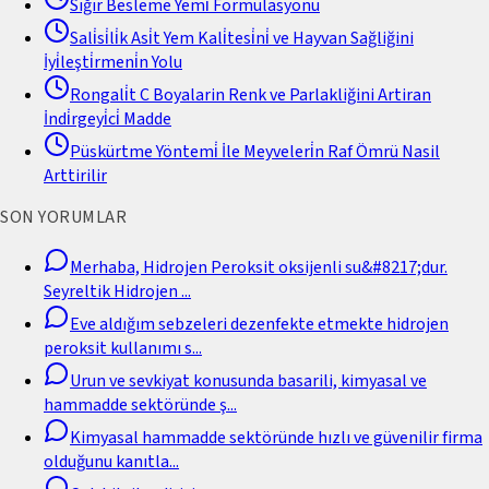
Sığır Besleme Yemi̇ Formülasyonu
Sali̇si̇li̇k Asi̇t Yem Kali̇tesi̇ni̇ ve Hayvan Sağliğini
İyi̇leşti̇rmeni̇n Yolu
Rongali̇t C Boyalarin Renk ve Parlakliğini Artiran
İndi̇rgeyi̇ci̇ Madde
Püskürtme Yöntemi̇ İle Meyveleri̇n Raf Ömrü Nasil
Arttirilir
SON YORUMLAR
Merhaba, Hidrojen Peroksit oksijenli su&#8217;dur.
Seyreltik Hidrojen
...
Eve aldığım sebzeleri dezenfekte etmekte hidrojen
peroksit kullanımı s
...
Urun ve sevkiyat konusunda basarili, kimyasal ve
hammadde sektöründe ş
...
Kimyasal hammadde sektöründe hızlı ve güvenilir firma
olduğunu kanıtla
...