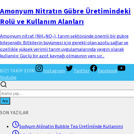
Amonyum Nitratın Gübre Üretimindeki
Rolü ve Kullanım Alanları
Amonyum nitrat (NH₄NO₃), tarım sektöründe önemli bir gübre
bileşenidir. Bitkilerin büyümesi için gerekli olan azotu sağlar ve
özellikle yüksek verimli tarım uygulamalarında yaygın olarak
kullanılır. Güçlü bir azot kaynağı olmasının yanı sır...
BİZİ TAKİP EDİN
Instagram
Twitter
Facebook
Youtube
Ara
SON YAZILAR
Sodyum Alji̇natin Bubble Tea Üreti̇mi̇nde Kullanimi