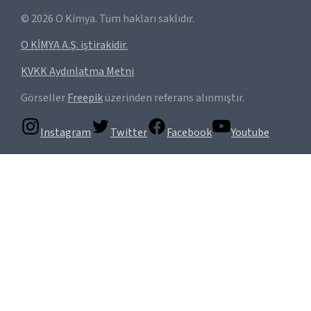
©
2026
O Kimya. Tüm hakları saklıdır.
O KİMYA A.Ş. iştirakidir.
KVKK Aydınlatma Metni
Görseller
Freepik
üzerinden referans alınmıştır.
Instagram
Twitter
Facebook
Youtube