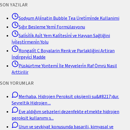
SON YAZILAR
Sodyum Alji̇natin Bubble Tea Üreti̇mi̇nde Kullanimi
Sığır Besleme Yemi̇ Formülasyonu
Sali̇si̇li̇k Asi̇t Yem Kali̇tesi̇ni̇ ve Hayvan Sağliğini
İyi̇leşti̇rmeni̇n Yolu
Rongali̇t C Boyalarin Renk ve Parlakliğini Artiran
İndi̇rgeyi̇ci̇ Madde
Püskürtme Yöntemi̇ İle Meyveleri̇n Raf Ömrü Nasil
Arttirilir
SON YORUMLAR
Merhaba, Hidrojen Peroksit oksijenli su&#8217;dur.
Seyreltik Hidrojen
...
Eve aldığım sebzeleri dezenfekte etmekte hidrojen
peroksit kullanımı s
...
Urun ve sevkiyat konusunda basarili, kimyasal ve