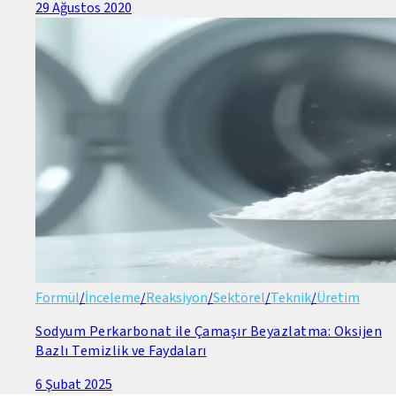
29 Ağustos 2020
Formül
/
İnceleme
/
Reaksiyon
/
Sektörel
/
Teknik
/
Üretim
Sodyum Perkarbonat ile Çamaşır Beyazlatma: Oksijen
Bazlı Temizlik ve Faydaları
6 Şubat 2025