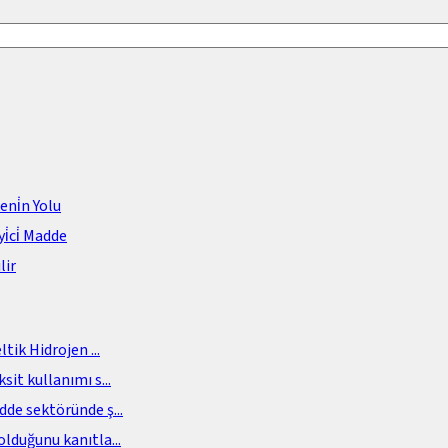
meni̇n Yolu
i̇ci̇ Madde
lir
eltik Hidrojen
...
sit kullanımı s
...
adde sektöründe ş
...
olduğunu kanıtla
...