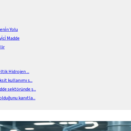
meni̇n Yolu
i̇ci̇ Madde
lir
eltik Hidrojen
...
sit kullanımı s
...
adde sektöründe ş
...
olduğunu kanıtla
...