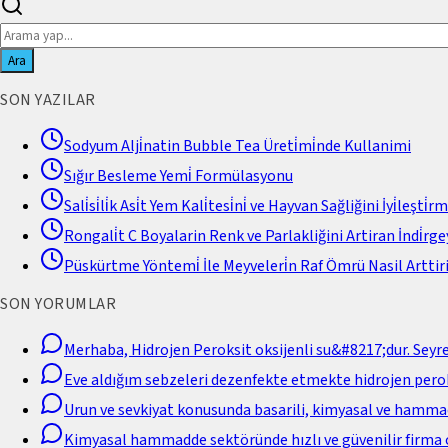
Ara
SON YAZILAR
Sodyum Alji̇natin Bubble Tea Üreti̇mi̇nde Kullanimi
Sığır Besleme Yemi̇ Formülasyonu
Sali̇si̇li̇k Asi̇t Yem Kali̇tesi̇ni̇ ve Hayvan Sağliğini İyi̇leşti̇r
Rongali̇t C Boyalarin Renk ve Parlakliğini Artiran İndi̇rgey
Püskürtme Yöntemi̇ İle Meyveleri̇n Raf Ömrü Nasil Arttiri
SON YORUMLAR
Merhaba, Hidrojen Peroksit oksijenli su&#8217;dur. Seyr
Eve aldığım sebzeleri dezenfekte etmekte hidrojen perok
Urun ve sevkiyat konusunda basarili, kimyasal ve hamm
Kimyasal hammadde sektöründe hızlı ve güvenilir firma 