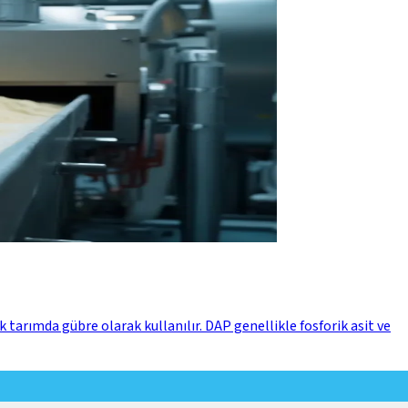
arımda gübre olarak kullanılır. DAP genellikle fosforik asit ve