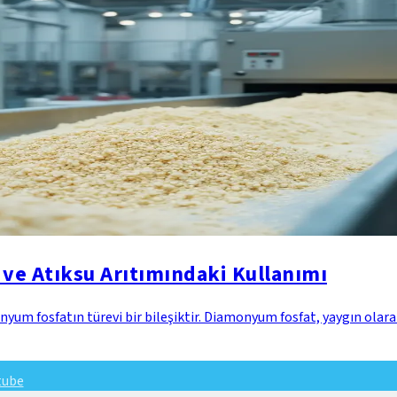
ve Atıksu Arıtımındaki Kullanımı
fosfatın türevi bir bileşiktir. Diamonyum fosfat, yaygın olarak t
tube