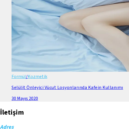
Formül
/
Kozmetik
Selülit Önleyici Vücut Losyonlarında Kafein Kullanımı
30 Mayıs 2020
İletişim
Adres