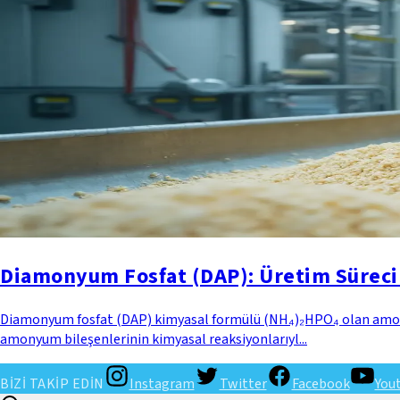
Diamonyum Fosfat (DAP): Üretim Süreci 
Diamonyum fosfat (DAP) kimyasal formülü (NH₄)₂HPO₄ olan amonyum 
amonyum bileşenlerinin kimyasal reaksiyonlarıyl...
BİZİ TAKİP EDİN
Instagram
Twitter
Facebook
You