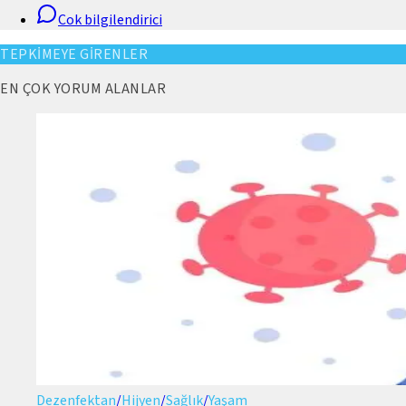
Cok bilgilendirici
TEPKİMEYE GİRENLER
EN ÇOK YORUM ALANLAR
Dezenfektan
/
Hijyen
/
Sağlık
/
Yaşam