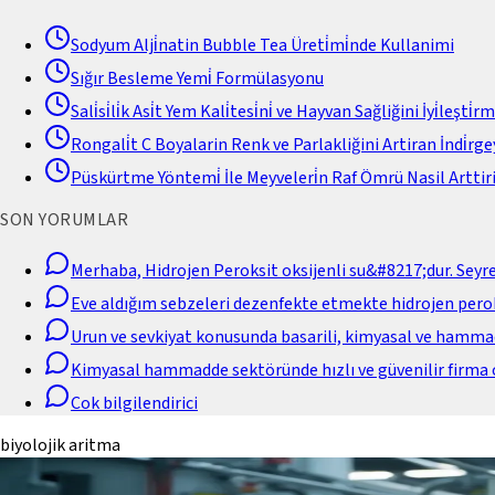
Sodyum Alji̇natin Bubble Tea Üreti̇mi̇nde Kullanimi
Sığır Besleme Yemi̇ Formülasyonu
Sali̇si̇li̇k Asi̇t Yem Kali̇tesi̇ni̇ ve Hayvan Sağliğini İyi̇leşti̇r
Rongali̇t C Boyalarin Renk ve Parlakliğini Artiran İndi̇rgey
Püskürtme Yöntemi̇ İle Meyveleri̇n Raf Ömrü Nasil Arttiri
SON YORUMLAR
Merhaba, Hidrojen Peroksit oksijenli su&#8217;dur. Seyr
Eve aldığım sebzeleri dezenfekte etmekte hidrojen perok
Urun ve sevkiyat konusunda basarili, kimyasal ve hamm
Kimyasal hammadde sektöründe hızlı ve güvenilir firma 
Cok bilgilendirici
biyolojik aritma