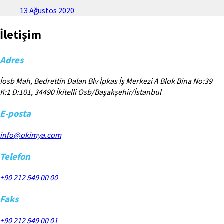
13 Ağustos 2020
İletişim
Adres
İosb Mah, Bedrettin Dalan Blv İpkas İş Merkezi A Blok Bina No:39
K:1 D:101, 34490 İkitelli Osb/Başakşehir/İstanbul
E-posta
info@okimya.com
Telefon
+90 212 549 00 00
Faks
+90 212 549 00 01