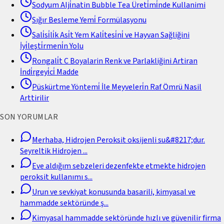
Sodyum Alji̇natin Bubble Tea Üreti̇mi̇nde Kullanimi
Sığır Besleme Yemi̇ Formülasyonu
Sali̇si̇li̇k Asi̇t Yem Kali̇tesi̇ni̇ ve Hayvan Sağliğini
İyi̇leşti̇rmeni̇n Yolu
Rongali̇t C Boyalarin Renk ve Parlakliğini Artiran
İndi̇rgeyi̇ci̇ Madde
Püskürtme Yöntemi̇ İle Meyveleri̇n Raf Ömrü Nasil
Arttirilir
SON YORUMLAR
Merhaba, Hidrojen Peroksit oksijenli su&#8217;dur.
Seyreltik Hidrojen
...
Eve aldığım sebzeleri dezenfekte etmekte hidrojen
peroksit kullanımı s
...
Urun ve sevkiyat konusunda basarili, kimyasal ve
hammadde sektöründe ş
...
Kimyasal hammadde sektöründe hızlı ve güvenilir firma