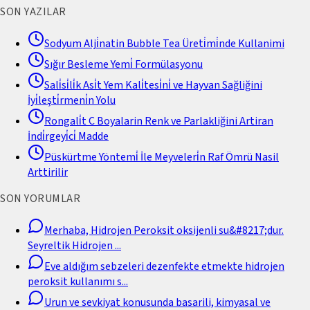
SON YAZILAR
Sodyum Alji̇natin Bubble Tea Üreti̇mi̇nde Kullanimi
Sığır Besleme Yemi̇ Formülasyonu
Sali̇si̇li̇k Asi̇t Yem Kali̇tesi̇ni̇ ve Hayvan Sağliğini
İyi̇leşti̇rmeni̇n Yolu
Rongali̇t C Boyalarin Renk ve Parlakliğini Artiran
İndi̇rgeyi̇ci̇ Madde
Püskürtme Yöntemi̇ İle Meyveleri̇n Raf Ömrü Nasil
Arttirilir
SON YORUMLAR
Merhaba, Hidrojen Peroksit oksijenli su&#8217;dur.
Seyreltik Hidrojen
...
Eve aldığım sebzeleri dezenfekte etmekte hidrojen
peroksit kullanımı s
...
Urun ve sevkiyat konusunda basarili, kimyasal ve