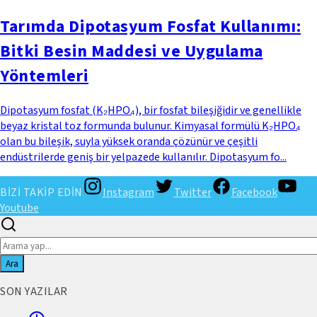
Tarımda Dipotasyum Fosfat Kullanımı:
Bitki Besin Maddesi ve Uygulama
Yöntemleri
Dipotasyum fosfat (K₂HPO₄), bir fosfat bileşiğidir ve genellikle
beyaz kristal toz formunda bulunur. Kimyasal formülü K₂HPO₄
olan bu bileşik, suyla yüksek oranda çözünür ve çeşitli
endüstrilerde geniş bir yelpazede kullanılır. Dipotasyum fo...
BİZİ TAKİP EDİN
Instagram
Twitter
Facebook
Youtube
Ara
SON YAZILAR