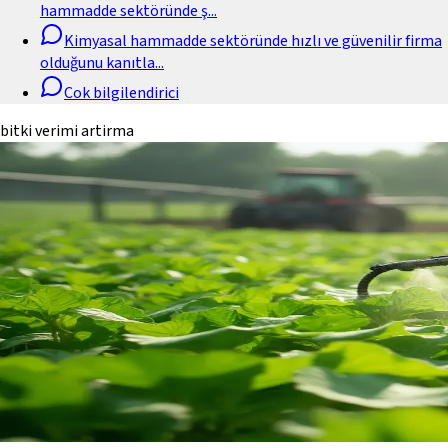
hammadde sektöründe ş
...
Kimyasal hammadde sektöründe hızlı ve güvenilir firma
olduğunu kanıtla
...
Cok bilgilendirici
bitki verimi artirma