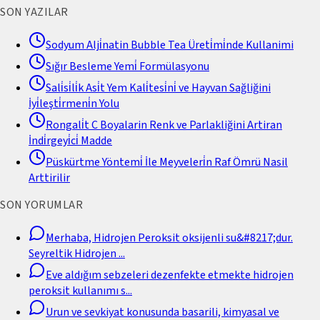
SON YAZILAR
Sodyum Alji̇natin Bubble Tea Üreti̇mi̇nde Kullanimi
Sığır Besleme Yemi̇ Formülasyonu
Sali̇si̇li̇k Asi̇t Yem Kali̇tesi̇ni̇ ve Hayvan Sağliğini
İyi̇leşti̇rmeni̇n Yolu
Rongali̇t C Boyalarin Renk ve Parlakliğini Artiran
İndi̇rgeyi̇ci̇ Madde
Püskürtme Yöntemi̇ İle Meyveleri̇n Raf Ömrü Nasil
Arttirilir
SON YORUMLAR
Merhaba, Hidrojen Peroksit oksijenli su&#8217;dur.
Seyreltik Hidrojen
...
Eve aldığım sebzeleri dezenfekte etmekte hidrojen
peroksit kullanımı s
...
Urun ve sevkiyat konusunda basarili, kimyasal ve