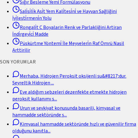
Sığır Besleme Yemi̇ Formülasyonu
Sali̇si̇li̇k Asi̇t Yem Kali̇tesi̇ni̇ ve Hayvan Sağliğini
İyi̇leşti̇rmeni̇n Yolu
Rongali̇t C Boyalarin Renk ve Parlakliğini Artiran
İndi̇rgeyi̇ci̇ Madde
Püskürtme Yöntemi̇ İle Meyveleri̇n Raf Ömrü Nasil
Arttirilir
SON YORUMLAR
Merhaba, Hidrojen Peroksit oksijenli su&#8217;dur.
Seyreltik Hidrojen
...
Eve aldığım sebzeleri dezenfekte etmekte hidrojen
peroksit kullanımı s
...
Urun ve sevkiyat konusunda basarili, kimyasal ve
hammadde sektöründe ş
...
Kimyasal hammadde sektöründe hızlı ve güvenilir firma
olduğunu kanıtla
...