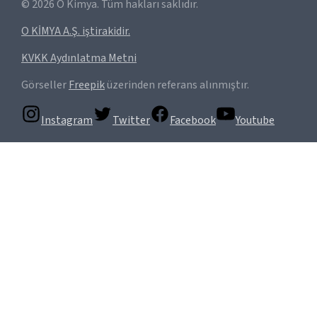
©
2026
O Kimya. Tüm hakları saklıdır.
O KİMYA A.Ş. iştirakidir.
KVKK Aydınlatma Metni
Görseller
Freepik
üzerinden referans alınmıştır.
Instagram
Twitter
Facebook
Youtube