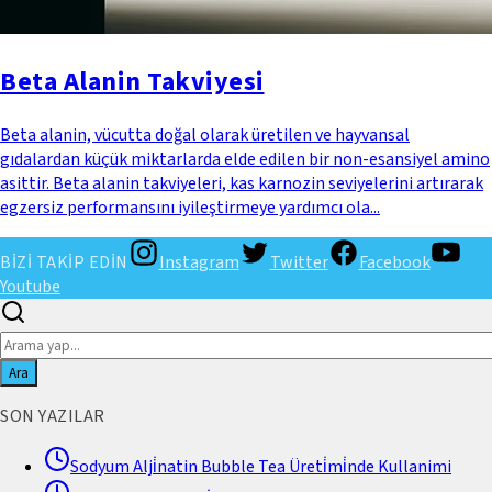
Beta Alanin Takviyesi
Beta alanin, vücutta doğal olarak üretilen ve hayvansal
gıdalardan küçük miktarlarda elde edilen bir non-esansiyel amino
asittir. Beta alanin takviyeleri, kas karnozin seviyelerini artırarak
egzersiz performansını iyileştirmeye yardımcı ola...
BİZİ TAKİP EDİN
Instagram
Twitter
Facebook
Youtube
Ara
SON YAZILAR
Sodyum Alji̇natin Bubble Tea Üreti̇mi̇nde Kullanimi