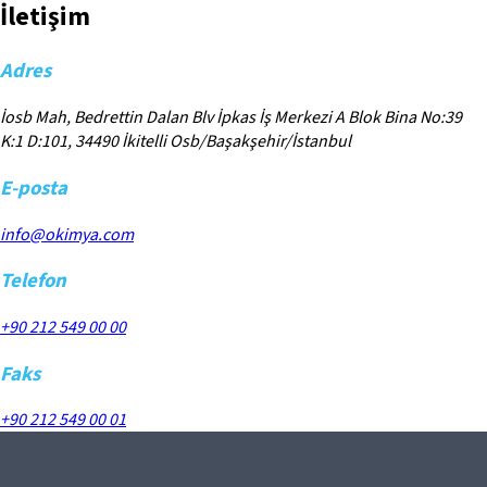
İletişim
Adres
İosb Mah, Bedrettin Dalan Blv İpkas İş Merkezi A Blok Bina No:39
K:1 D:101, 34490 İkitelli Osb/Başakşehir/İstanbul
E-posta
info@okimya.com
Telefon
+90 212 549 00 00
Faks
+90 212 549 00 01