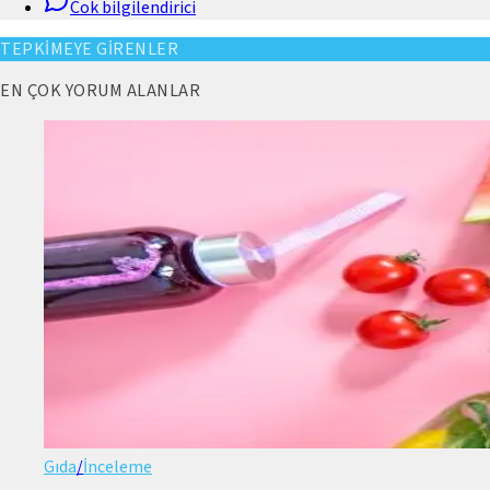
Cok bilgilendirici
TEPKİMEYE GİRENLER
EN ÇOK YORUM ALANLAR
Gıda
/
İnceleme