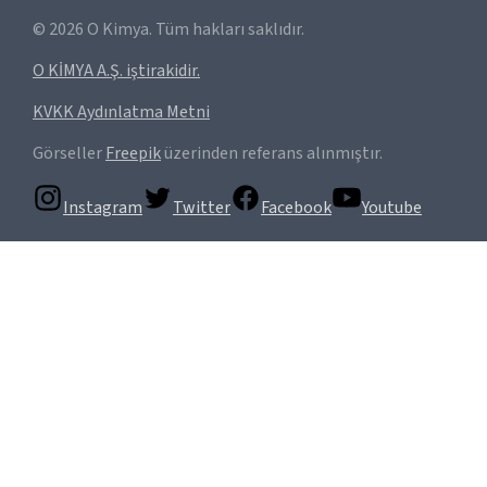
©
2026
O Kimya. Tüm hakları saklıdır.
O KİMYA A.Ş. iştirakidir.
KVKK Aydınlatma Metni
Görseller
Freepik
üzerinden referans alınmıştır.
Instagram
Twitter
Facebook
Youtube