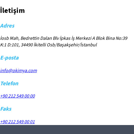
İletişim
Adres
İosb Mah, Bedrettin Dalan Blv İpkas İş Merkezi A Blok Bina No:39
K:1 D:101, 34490 İkitelli Osb/Başakşehir/İstanbul
E-posta
info@okimya.com
Telefon
+90 212 549 00 00
Faks
+90 212 549 00 01