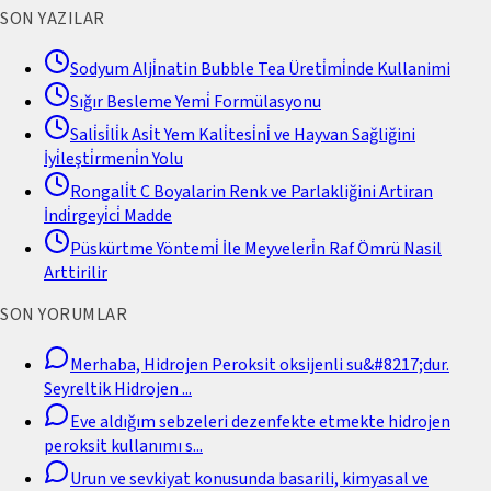
SON YAZILAR
Sodyum Alji̇natin Bubble Tea Üreti̇mi̇nde Kullanimi
Sığır Besleme Yemi̇ Formülasyonu
Sali̇si̇li̇k Asi̇t Yem Kali̇tesi̇ni̇ ve Hayvan Sağliğini
İyi̇leşti̇rmeni̇n Yolu
Rongali̇t C Boyalarin Renk ve Parlakliğini Artiran
İndi̇rgeyi̇ci̇ Madde
Püskürtme Yöntemi̇ İle Meyveleri̇n Raf Ömrü Nasil
Arttirilir
SON YORUMLAR
Merhaba, Hidrojen Peroksit oksijenli su&#8217;dur.
Seyreltik Hidrojen
...
Eve aldığım sebzeleri dezenfekte etmekte hidrojen
peroksit kullanımı s
...
Urun ve sevkiyat konusunda basarili, kimyasal ve