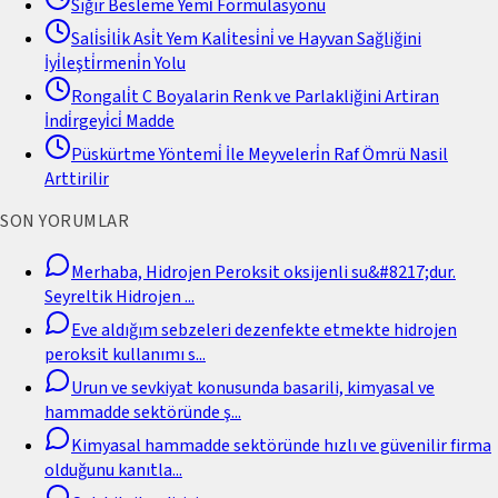
Sığır Besleme Yemi̇ Formülasyonu
Sali̇si̇li̇k Asi̇t Yem Kali̇tesi̇ni̇ ve Hayvan Sağliğini
İyi̇leşti̇rmeni̇n Yolu
Rongali̇t C Boyalarin Renk ve Parlakliğini Artiran
İndi̇rgeyi̇ci̇ Madde
Püskürtme Yöntemi̇ İle Meyveleri̇n Raf Ömrü Nasil
Arttirilir
SON YORUMLAR
Merhaba, Hidrojen Peroksit oksijenli su&#8217;dur.
Seyreltik Hidrojen
...
Eve aldığım sebzeleri dezenfekte etmekte hidrojen
peroksit kullanımı s
...
Urun ve sevkiyat konusunda basarili, kimyasal ve
hammadde sektöründe ş
...
Kimyasal hammadde sektöründe hızlı ve güvenilir firma
olduğunu kanıtla
...