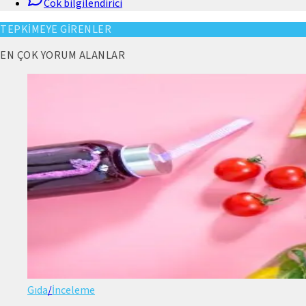
Cok bilgilendirici
TEPKİMEYE GİRENLER
EN ÇOK YORUM ALANLAR
Gıda
/
İnceleme