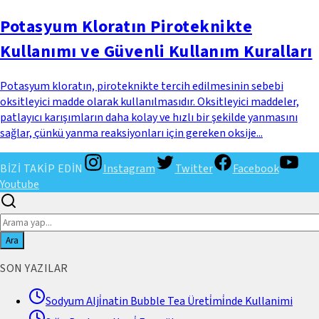
Potasyum Kloratın Piroteknikte
Kullanımı ve Güvenli Kullanım Kuralları
Potasyum kloratın, piroteknikte tercih edilmesinin sebebi
oksitleyici madde olarak kullanılmasıdır. Oksitleyici maddeler,
patlayıcı karışımların daha kolay ve hızlı bir şekilde yanmasını
sağlar, çünkü yanma reaksiyonları için gereken oksije...
BİZİ TAKİP EDİN
Instagram
Twitter
Facebook
Youtube
Ara
SON YAZILAR
Sodyum Alji̇natin Bubble Tea Üreti̇mi̇nde Kullanimi