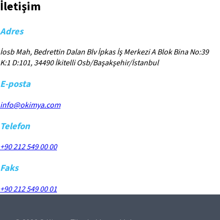
İletişim
Adres
İosb Mah, Bedrettin Dalan Blv İpkas İş Merkezi A Blok Bina No:39
K:1 D:101, 34490 İkitelli Osb/Başakşehir/İstanbul
E-posta
info@okimya.com
Telefon
+90 212 549 00 00
Faks
+90 212 549 00 01