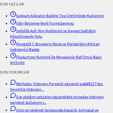
SON YAZILAR
Sodyum Alji̇natin Bubble Tea Üreti̇mi̇nde Kullanimi
Sığır Besleme Yemi̇ Formülasyonu
Sali̇si̇li̇k Asi̇t Yem Kali̇tesi̇ni̇ ve Hayvan Sağliğini
İyi̇leşti̇rmeni̇n Yolu
Rongali̇t C Boyalarin Renk ve Parlakliğini Artiran
İndi̇rgeyi̇ci̇ Madde
Püskürtme Yöntemi̇ İle Meyveleri̇n Raf Ömrü Nasil
Arttirilir
SON YORUMLAR
Merhaba, Hidrojen Peroksit oksijenli su&#8217;dur.
Seyreltik Hidrojen
...
Eve aldığım sebzeleri dezenfekte etmekte hidrojen
peroksit kullanımı s
...
Urun ve sevkiyat konusunda basarili, kimyasal ve