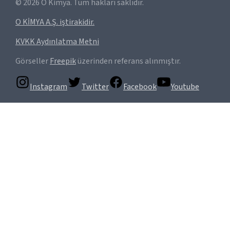
©
2026
O Kimya. Tüm hakları saklıdır.
O KİMYA A.Ş. iştirakidir.
KVKK Aydınlatma Metni
Görseller
Freepik
üzerinden referans alınmıştır.
Instagram
Twitter
Facebook
Youtube