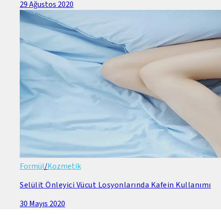
29 Ağustos 2020
Formül
/
Kozmetik
Selülit Önleyici Vücut Losyonlarında Kafein Kullanımı
30 Mayıs 2020