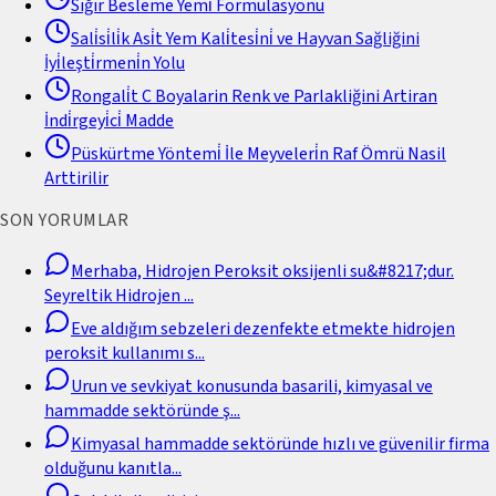
Sığır Besleme Yemi̇ Formülasyonu
Sali̇si̇li̇k Asi̇t Yem Kali̇tesi̇ni̇ ve Hayvan Sağliğini
İyi̇leşti̇rmeni̇n Yolu
Rongali̇t C Boyalarin Renk ve Parlakliğini Artiran
İndi̇rgeyi̇ci̇ Madde
Püskürtme Yöntemi̇ İle Meyveleri̇n Raf Ömrü Nasil
Arttirilir
SON YORUMLAR
Merhaba, Hidrojen Peroksit oksijenli su&#8217;dur.
Seyreltik Hidrojen
...
Eve aldığım sebzeleri dezenfekte etmekte hidrojen
peroksit kullanımı s
...
Urun ve sevkiyat konusunda basarili, kimyasal ve
hammadde sektöründe ş
...
Kimyasal hammadde sektöründe hızlı ve güvenilir firma
olduğunu kanıtla
...