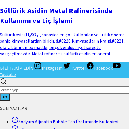
Sülfürik Asidin Metal Rafinerisinde
Kullanımı ve Liç İşlemi
Sülfürik asit (H₂SO₄), sanayide en çok kullanılan ve kritik öneme
sahip kimyasallardan biridir. &#8220;Kimyasalların kralı&#8221;
olarak bilinen bu madde, birçok endüstriyel süreçte
vazgeçilmezdir. Metal rafinerisi, sülfürik asidin en öneml...
BİZİ TAKİP EDİN
Instagram
Twitter
Facebook
Youtube
Ara
SON YAZILAR
Sodyum Alji̇natin Bubble Tea Üreti̇mi̇nde Kullanimi