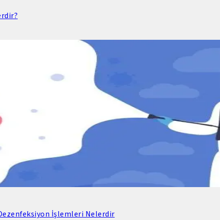
rdir?
ezenfeksiyon İşlemleri Nelerdir