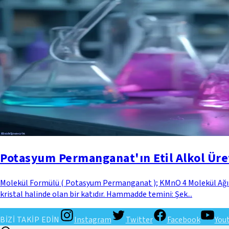
Potasyum Permanganat'ın Etil Alkol Ür
Molekül Formülü ( Potasyum Permanganat ); KMnO 4 Molekül Ağırl
kristal halinde olan bir katıdır. Hammadde temini: Şek...
BİZİ TAKİP EDİN
Instagram
Twitter
Facebook
You