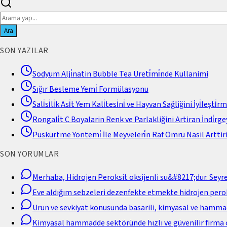
Ara
SON YAZILAR
Sodyum Alji̇natin Bubble Tea Üreti̇mi̇nde Kullanimi
Sığır Besleme Yemi̇ Formülasyonu
Sali̇si̇li̇k Asi̇t Yem Kali̇tesi̇ni̇ ve Hayvan Sağliğini İyi̇leşti̇r
Rongali̇t C Boyalarin Renk ve Parlakliğini Artiran İndi̇rgey
Püskürtme Yöntemi̇ İle Meyveleri̇n Raf Ömrü Nasil Arttiri
SON YORUMLAR
Merhaba, Hidrojen Peroksit oksijenli su&#8217;dur. Seyr
Eve aldığım sebzeleri dezenfekte etmekte hidrojen perok
Urun ve sevkiyat konusunda basarili, kimyasal ve hamm
Kimyasal hammadde sektöründe hızlı ve güvenilir firma 