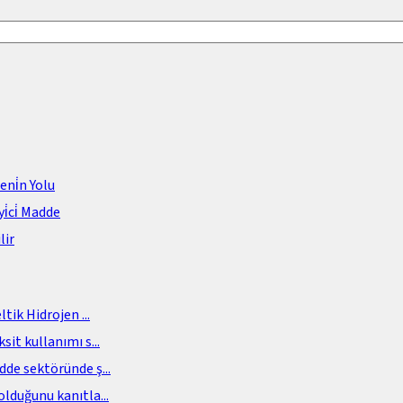
meni̇n Yolu
i̇ci̇ Madde
lir
eltik Hidrojen
...
sit kullanımı s
...
adde sektöründe ş
...
olduğunu kanıtla
...