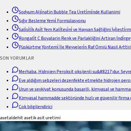
Sodyum Alji̇natin Bubble Tea Üreti̇mi̇nde Kullanimi
Sığır Besleme Yemi̇ Formülasyonu
Sali̇si̇li̇k Asi̇t Yem Kali̇tesi̇ni̇ ve Hayvan Sağliğini İyi̇leşti̇r
Rongali̇t C Boyalarin Renk ve Parlakliğini Artiran İndi̇rgey
Püskürtme Yöntemi̇ İle Meyveleri̇n Raf Ömrü Nasil Arttiri
SON YORUMLAR
Merhaba, Hidrojen Peroksit oksijenli su&#8217;dur. Seyr
Eve aldığım sebzeleri dezenfekte etmekte hidrojen perok
Urun ve sevkiyat konusunda basarili, kimyasal ve hamm
Kimyasal hammadde sektöründe hızlı ve güvenilir firma 
Cok bilgilendirici
asetaldehit asetik asit uretimi