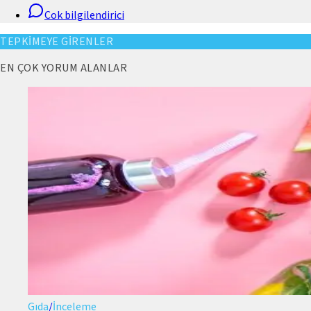
Cok bilgilendirici
TEPKİMEYE GİRENLER
EN ÇOK YORUM ALANLAR
Gıda
/
İnceleme