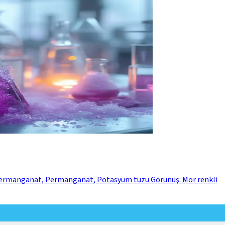
m Permanganat, Permanganat, Potasyum tuzu Görünüş: Mor renkli