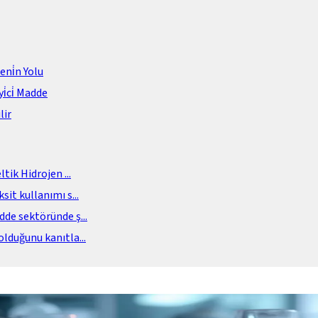
meni̇n Yolu
i̇ci̇ Madde
lir
eltik Hidrojen
...
sit kullanımı s
...
adde sektöründe ş
...
olduğunu kanıtla
...