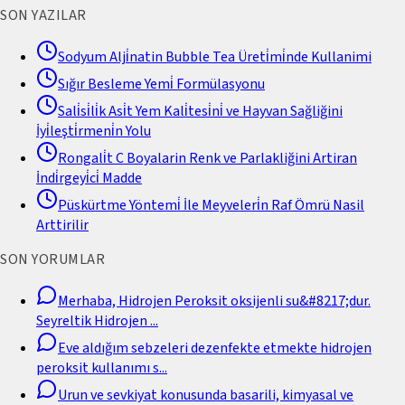
SON YAZILAR
Sodyum Alji̇natin Bubble Tea Üreti̇mi̇nde Kullanimi
Sığır Besleme Yemi̇ Formülasyonu
Sali̇si̇li̇k Asi̇t Yem Kali̇tesi̇ni̇ ve Hayvan Sağliğini
İyi̇leşti̇rmeni̇n Yolu
Rongali̇t C Boyalarin Renk ve Parlakliğini Artiran
İndi̇rgeyi̇ci̇ Madde
Püskürtme Yöntemi̇ İle Meyveleri̇n Raf Ömrü Nasil
Arttirilir
SON YORUMLAR
Merhaba, Hidrojen Peroksit oksijenli su&#8217;dur.
Seyreltik Hidrojen
...
Eve aldığım sebzeleri dezenfekte etmekte hidrojen
peroksit kullanımı s
...
Urun ve sevkiyat konusunda basarili, kimyasal ve