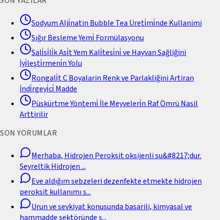
SON YAZILAR
Sodyum Alji̇natin Bubble Tea Üreti̇mi̇nde Kullanimi
Sığır Besleme Yemi̇ Formülasyonu
Sali̇si̇li̇k Asi̇t Yem Kali̇tesi̇ni̇ ve Hayvan Sağliğini
İyi̇leşti̇rmeni̇n Yolu
Rongali̇t C Boyalarin Renk ve Parlakliğini Artiran
İndi̇rgeyi̇ci̇ Madde
Püskürtme Yöntemi̇ İle Meyveleri̇n Raf Ömrü Nasil
Arttirilir
SON YORUMLAR
Merhaba, Hidrojen Peroksit oksijenli su&#8217;dur.
Seyreltik Hidrojen
...
Eve aldığım sebzeleri dezenfekte etmekte hidrojen
peroksit kullanımı s
...
Urun ve sevkiyat konusunda basarili, kimyasal ve
hammadde sektöründe ş
...