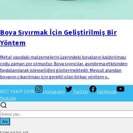
Boya Sıyırmak İçin Geliştirilmiş Bir
Yöntem
Metal yapıdaki malzemelerin üzerindeki boyaların kaldırılması
çoğu zaman zor olmuştur. Boya sıyırıcılar, aşındırma etkisinden
faydalanılarak işlevselliğini göstermektedir. Mevcut alandan
boyanın çıkarılması için gerekli olan birkaç yöntem v...
BİZİ TAKİP EDİN
Instagram
Twitter
Facebook
Youtube
Ara