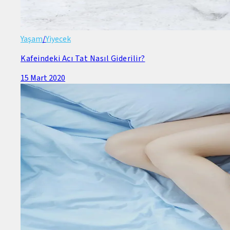
Yaşam
/
Yiyecek
Kafeindeki Acı Tat Nasıl Giderilir?
15 Mart 2020