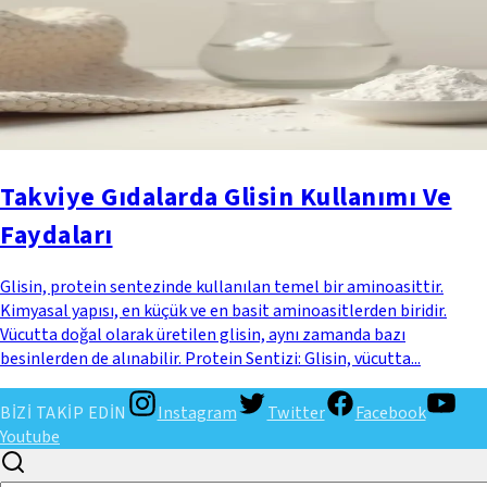
Takviye Gıdalarda Glisin Kullanımı Ve
Faydaları
Glisin, protein sentezinde kullanılan temel bir aminoasittir.
Kimyasal yapısı, en küçük ve en basit aminoasitlerden biridir.
Vücutta doğal olarak üretilen glisin, aynı zamanda bazı
besinlerden de alınabilir. Protein Sentizi: Glisin, vücutta...
BİZİ TAKİP EDİN
Instagram
Twitter
Facebook
Youtube