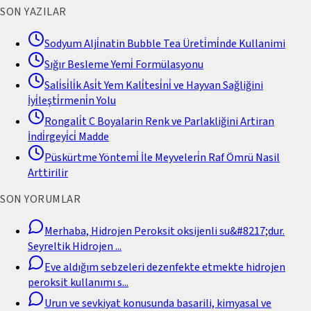
SON YAZILAR
Sodyum Alji̇natin Bubble Tea Üreti̇mi̇nde Kullanimi
Sığır Besleme Yemi̇ Formülasyonu
Sali̇si̇li̇k Asi̇t Yem Kali̇tesi̇ni̇ ve Hayvan Sağliğini
İyi̇leşti̇rmeni̇n Yolu
Rongali̇t C Boyalarin Renk ve Parlakliğini Artiran
İndi̇rgeyi̇ci̇ Madde
Püskürtme Yöntemi̇ İle Meyveleri̇n Raf Ömrü Nasil
Arttirilir
SON YORUMLAR
Merhaba, Hidrojen Peroksit oksijenli su&#8217;dur.
Seyreltik Hidrojen
...
Eve aldığım sebzeleri dezenfekte etmekte hidrojen
peroksit kullanımı s
...
Urun ve sevkiyat konusunda basarili, kimyasal ve