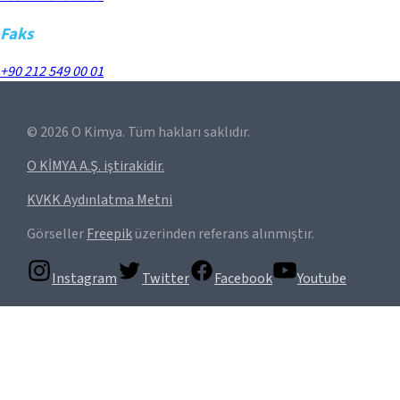
Faks
+90 212 549 00 01
©
2026
O Kimya. Tüm hakları saklıdır.
O KİMYA A.Ş. iştirakidir.
KVKK Aydınlatma Metni
Görseller
Freepik
üzerinden referans alınmıştır.
Instagram
Twitter
Facebook
Youtube