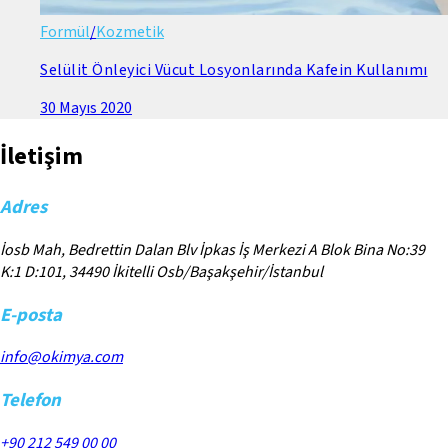
Formül
/
Kozmetik
Selülit Önleyici Vücut Losyonlarında Kafein Kullanımı
30 Mayıs 2020
İletişim
Adres
İosb Mah, Bedrettin Dalan Blv İpkas İş Merkezi A Blok Bina No:39
K:1 D:101, 34490 İkitelli Osb/Başakşehir/İstanbul
E-posta
info@okimya.com
Telefon
+90 212 549 00 00