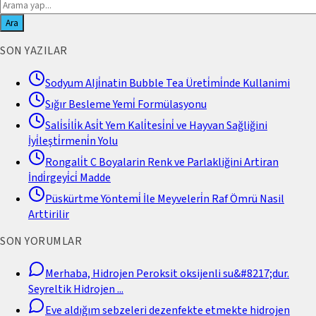
Ara
SON YAZILAR
Sodyum Alji̇natin Bubble Tea Üreti̇mi̇nde Kullanimi
Sığır Besleme Yemi̇ Formülasyonu
Sali̇si̇li̇k Asi̇t Yem Kali̇tesi̇ni̇ ve Hayvan Sağliğini
İyi̇leşti̇rmeni̇n Yolu
Rongali̇t C Boyalarin Renk ve Parlakliğini Artiran
İndi̇rgeyi̇ci̇ Madde
Püskürtme Yöntemi̇ İle Meyveleri̇n Raf Ömrü Nasil
Arttirilir
SON YORUMLAR
Merhaba, Hidrojen Peroksit oksijenli su&#8217;dur.
Seyreltik Hidrojen
...
Eve aldığım sebzeleri dezenfekte etmekte hidrojen