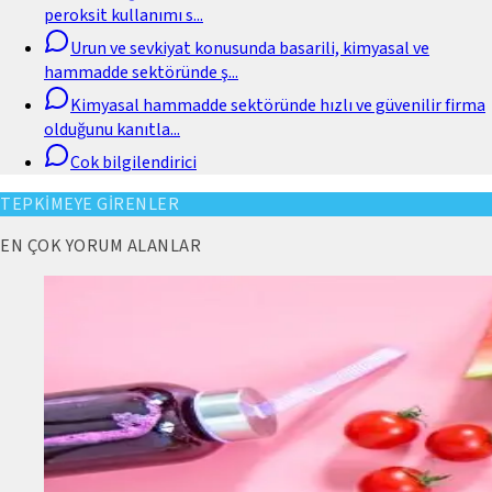
peroksit kullanımı s
...
Urun ve sevkiyat konusunda basarili, kimyasal ve
hammadde sektöründe ş
...
Kimyasal hammadde sektöründe hızlı ve güvenilir firma
olduğunu kanıtla
...
Cok bilgilendirici
TEPKİMEYE GİRENLER
EN ÇOK YORUM ALANLAR