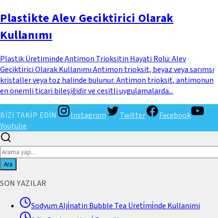
Plastikte Alev Geciktirici Olarak
Kullanımı
Plastik Üretiminde Antimon Trioksitin Hayati Rolü: Alev
Geciktirici Olarak Kullanımı Antimon trioksit, beyaz veya sarımsı
kristaller veya toz halinde bulunur. Antimon trioksit, antimonun
en önemli ticari bileşiğidir ve çeşitli uygulamalarda...
BİZİ TAKİP EDİN
Instagram
Twitter
Facebook
Youtube
Ara
SON YAZILAR
Sodyum Alji̇natin Bubble Tea Üreti̇mi̇nde Kullanimi