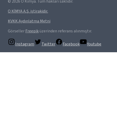
©
2026
O Kimya. Tüm hakları saklıdır.
O KİMYA A.Ş. iştirakidir.
KVKK Aydınlatma Metni
Görseller
Freepik
üzerinden referans alınmıştır.
Instagram
Twitter
Facebook
Youtube