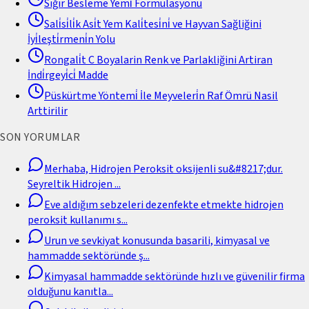
Sığır Besleme Yemi̇ Formülasyonu
Sali̇si̇li̇k Asi̇t Yem Kali̇tesi̇ni̇ ve Hayvan Sağliğini
İyi̇leşti̇rmeni̇n Yolu
Rongali̇t C Boyalarin Renk ve Parlakliğini Artiran
İndi̇rgeyi̇ci̇ Madde
Püskürtme Yöntemi̇ İle Meyveleri̇n Raf Ömrü Nasil
Arttirilir
SON YORUMLAR
Merhaba, Hidrojen Peroksit oksijenli su&#8217;dur.
Seyreltik Hidrojen
...
Eve aldığım sebzeleri dezenfekte etmekte hidrojen
peroksit kullanımı s
...
Urun ve sevkiyat konusunda basarili, kimyasal ve
hammadde sektöründe ş
...
Kimyasal hammadde sektöründe hızlı ve güvenilir firma
olduğunu kanıtla
...