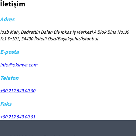
İletişim
Adres
İosb Mah, Bedrettin Dalan Blv İpkas İş Merkezi A Blok Bina No:39
K:1 D:101, 34490 İkitelli Osb/Başakşehir/İstanbul
E-posta
info@okimya.com
Telefon
+90 212 549 00 00
Faks
+90 212 549 00 01