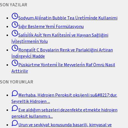
SON YAZILAR
Sodyum Alji̇natin Bubble Tea Üreti̇mi̇nde Kullanimi
Sığır Besleme Yemi̇ Formülasyonu
Sali̇si̇li̇k Asi̇t Yem Kali̇tesi̇ni̇ ve Hayvan Sağliğini
İyi̇leşti̇rmeni̇n Yolu
Rongali̇t C Boyalarin Renk ve Parlakliğini Artiran
İndi̇rgeyi̇ci̇ Madde
Püskürtme Yöntemi̇ İle Meyveleri̇n Raf Ömrü Nasil
Arttirilir
SON YORUMLAR
Merhaba, Hidrojen Peroksit oksijenli su&#8217;dur.
Seyreltik Hidrojen
...
Eve aldığım sebzeleri dezenfekte etmekte hidrojen
peroksit kullanımı s
...
Urun ve sevkiyat konusunda basarili, kimyasal ve