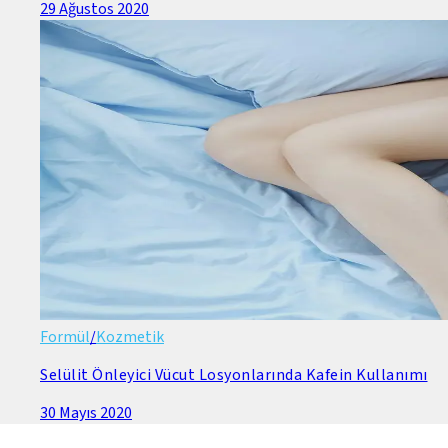
29 Ağustos 2020
Formül
/
Kozmetik
Selülit Önleyici Vücut Losyonlarında Kafein Kullanımı
30 Mayıs 2020