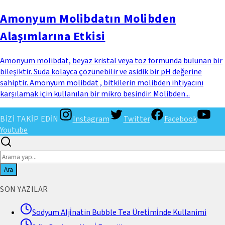
Amonyum Molibdatın Molibden
Alaşımlarına Etkisi
Amonyum molibdat, beyaz kristal veya toz formunda bulunan bir
bileşiktir. Suda kolayca çözünebilir ve asidik bir pH değerine
sahiptir. Amonyum molibdat , bitkilerin molibden ihtiyacını
karşılamak için kullanılan bir mikro besindir. Molibden...
BİZİ TAKİP EDİN
Instagram
Twitter
Facebook
Youtube
Ara
SON YAZILAR
Sodyum Alji̇natin Bubble Tea Üreti̇mi̇nde Kullanimi