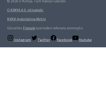
©
2026
O Kimya. Tüm hakları saklıdır.
O KİMYA A.Ş. iştirakidir.
KVKK Aydınlatma Metni
Görseller
Freepik
üzerinden referans alınmıştır.
Instagram
Twitter
Facebook
Youtube