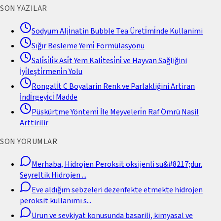
SON YAZILAR
Sodyum Alji̇natin Bubble Tea Üreti̇mi̇nde Kullanimi
Sığır Besleme Yemi̇ Formülasyonu
Sali̇si̇li̇k Asi̇t Yem Kali̇tesi̇ni̇ ve Hayvan Sağliğini
İyi̇leşti̇rmeni̇n Yolu
Rongali̇t C Boyalarin Renk ve Parlakliğini Artiran
İndi̇rgeyi̇ci̇ Madde
Püskürtme Yöntemi̇ İle Meyveleri̇n Raf Ömrü Nasil
Arttirilir
SON YORUMLAR
Merhaba, Hidrojen Peroksit oksijenli su&#8217;dur.
Seyreltik Hidrojen
...
Eve aldığım sebzeleri dezenfekte etmekte hidrojen
peroksit kullanımı s
...
Urun ve sevkiyat konusunda basarili, kimyasal ve