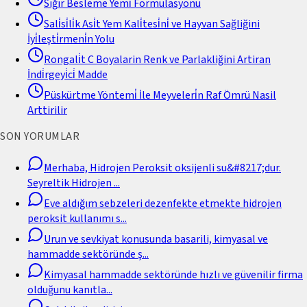
Sığır Besleme Yemi̇ Formülasyonu
Sali̇si̇li̇k Asi̇t Yem Kali̇tesi̇ni̇ ve Hayvan Sağliğini
İyi̇leşti̇rmeni̇n Yolu
Rongali̇t C Boyalarin Renk ve Parlakliğini Artiran
İndi̇rgeyi̇ci̇ Madde
Püskürtme Yöntemi̇ İle Meyveleri̇n Raf Ömrü Nasil
Arttirilir
SON YORUMLAR
Merhaba, Hidrojen Peroksit oksijenli su&#8217;dur.
Seyreltik Hidrojen
...
Eve aldığım sebzeleri dezenfekte etmekte hidrojen
peroksit kullanımı s
...
Urun ve sevkiyat konusunda basarili, kimyasal ve
hammadde sektöründe ş
...
Kimyasal hammadde sektöründe hızlı ve güvenilir firma
olduğunu kanıtla
...