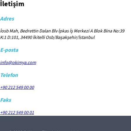
İletişim
Adres
İosb Mah, Bedrettin Dalan Blv İpkas İş Merkezi A Blok Bina No:39
K:1 D:101, 34490 İkitelli Osb/Başakşehir/İstanbul
E-posta
info@okimya.com
Telefon
+90 212 549 00 00
Faks
+90 212 549 00 01