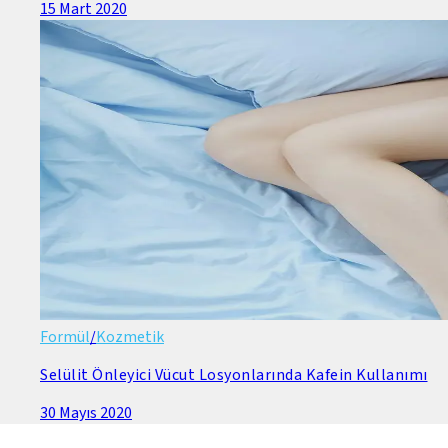
15 Mart 2020
Formül
/
Kozmetik
Selülit Önleyici Vücut Losyonlarında Kafein Kullanımı
30 Mayıs 2020