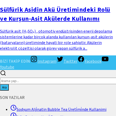
Sülfürik Asidin Akü Üretimindeki Rolü
ve Kurşun-Asit Akülerde Kullanımı
Sülfürik asit (H₂SO₄) , otomotiv endüstrisinden enerji depolama
sistemlerine kadar birçok alanda kullanılan kurşun-asit akülerin
(bataryaların) üretiminde hayati bir role sahiptir. Akülerin
elektrolit çözeltisi olarak görev yapan sülfürik a...
BİZİ TAKİP EDİN
Instagram
Twitter
Facebook
Youtube
Ara
SON YAZILAR
Sodyum Alji̇natin Bubble Tea Üreti̇mi̇nde Kullanimi