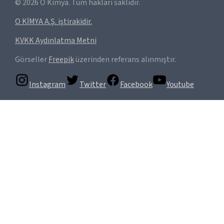
©
2026
O Kimya. Tüm hakları saklıdır.
O KİMYA A.Ş. iştirakidir.
KVKK Aydınlatma Metni
Görseller
Freepik
üzerinden referans alınmıştır.
Instagram
Twitter
Facebook
Youtube