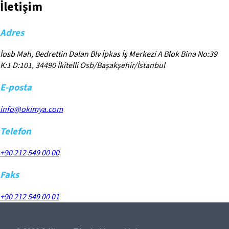
İletişim
Adres
İosb Mah, Bedrettin Dalan Blv İpkas İş Merkezi A Blok Bina No:39
K:1 D:101, 34490 İkitelli Osb/Başakşehir/İstanbul
E-posta
info@okimya.com
Telefon
+90 212 549 00 00
Faks
+90 212 549 00 01