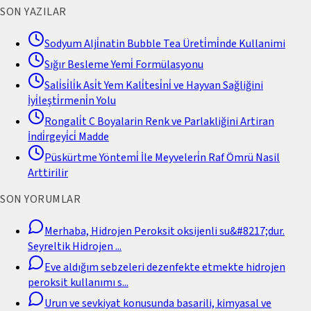
SON YAZILAR
Sodyum Alji̇natin Bubble Tea Üreti̇mi̇nde Kullanimi
Sığır Besleme Yemi̇ Formülasyonu
Sali̇si̇li̇k Asi̇t Yem Kali̇tesi̇ni̇ ve Hayvan Sağliğini
İyi̇leşti̇rmeni̇n Yolu
Rongali̇t C Boyalarin Renk ve Parlakliğini Artiran
İndi̇rgeyi̇ci̇ Madde
Püskürtme Yöntemi̇ İle Meyveleri̇n Raf Ömrü Nasil
Arttirilir
SON YORUMLAR
Merhaba, Hidrojen Peroksit oksijenli su&#8217;dur.
Seyreltik Hidrojen
...
Eve aldığım sebzeleri dezenfekte etmekte hidrojen
peroksit kullanımı s
...
Urun ve sevkiyat konusunda basarili, kimyasal ve