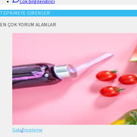
Cok bilgilendirici
TEPKİMEYE GİRENLER
EN ÇOK YORUM ALANLAR
Gıda
/
İnceleme