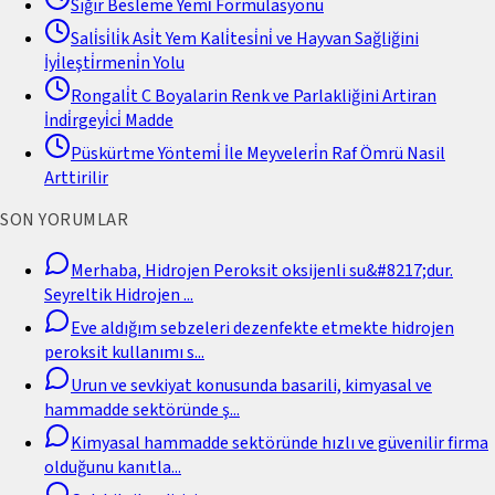
Sığır Besleme Yemi̇ Formülasyonu
Sali̇si̇li̇k Asi̇t Yem Kali̇tesi̇ni̇ ve Hayvan Sağliğini
İyi̇leşti̇rmeni̇n Yolu
Rongali̇t C Boyalarin Renk ve Parlakliğini Artiran
İndi̇rgeyi̇ci̇ Madde
Püskürtme Yöntemi̇ İle Meyveleri̇n Raf Ömrü Nasil
Arttirilir
SON YORUMLAR
Merhaba, Hidrojen Peroksit oksijenli su&#8217;dur.
Seyreltik Hidrojen
...
Eve aldığım sebzeleri dezenfekte etmekte hidrojen
peroksit kullanımı s
...
Urun ve sevkiyat konusunda basarili, kimyasal ve
hammadde sektöründe ş
...
Kimyasal hammadde sektöründe hızlı ve güvenilir firma
olduğunu kanıtla
...