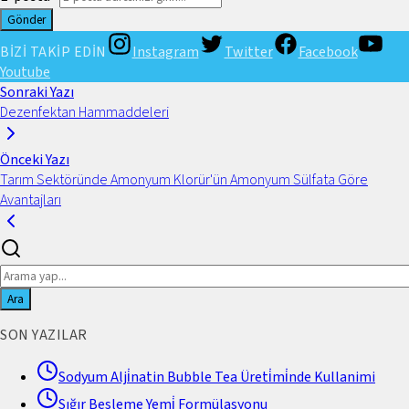
Gönder
BİZİ TAKİP EDİN
Instagram
Twitter
Facebook
Youtube
Sonraki Yazı
Dezenfektan Hammaddeleri
Önceki Yazı
Tarım Sektöründe Amonyum Klorür'ün Amonyum Sülfata Göre
Avantajları
Ara
SON YAZILAR
Sodyum Alji̇natin Bubble Tea Üreti̇mi̇nde Kullanimi
Sığır Besleme Yemi̇ Formülasyonu