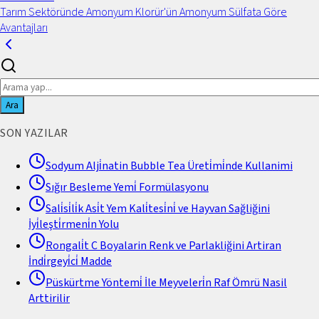
Tarım Sektöründe Amonyum Klorür'ün Amonyum Sülfata Göre
Avantajları
Ara
SON YAZILAR
Sodyum Alji̇natin Bubble Tea Üreti̇mi̇nde Kullanimi
Sığır Besleme Yemi̇ Formülasyonu
Sali̇si̇li̇k Asi̇t Yem Kali̇tesi̇ni̇ ve Hayvan Sağliğini
İyi̇leşti̇rmeni̇n Yolu
Rongali̇t C Boyalarin Renk ve Parlakliğini Artiran
İndi̇rgeyi̇ci̇ Madde
Püskürtme Yöntemi̇ İle Meyveleri̇n Raf Ömrü Nasil
Arttirilir