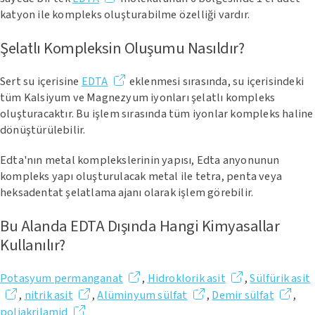
katyon ile kompleks oluşturabilme özelliği vardır.
Şelatlı Kompleksin Oluşumu Nasıldır?
Sert su içerisine
EDTA
eklenmesi sırasında, su içerisindeki
tüm Kalsiyum ve Magnezyum iyonları şelatlı kompleks
oluşturacaktır. Bu işlem sırasında tüm iyonlar kompleks haline
dönüştürülebilir.
Edta'nın metal komplekslerinin yapısı, Edta anyonunun
kompleks yapı oluşturulacak metal ile tetra, penta veya
heksadentat şelatlama ajanı olarak işlem görebilir.
Bu Alanda EDTA Dışında Hangi Kimyasallar
Kullanılır?
Potasyum permanganat
,
Hidroklorik asit
,
Sülfürik asit
,
nitrik asit
,
Alüminyum sülfat
,
Demir sülfat
,
poliakrilamid