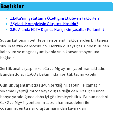
Başlıklar
1
.
Edta'nın Şelatlama Özelliğini Etkileyen Faktörler?
2
.
Şelatlı Kompleksin Oluşumu Nasıldır?
3
.
Bu Alanda EDTA Dışında Hangi Kimyasallar Kullanılır?
Suyun kalitesini belirleyen en önemli faktörlerden bir tanesi
suyun sertlik derecesidir. Su sertlik düzeyi içerisinde bulunan
kalsiyum ve magnezyum iyonlarının konsantrasyonuna
bağlıdır.
Sertlik analizi yapılırken Ca ve Mg ayrımı yapılmamaktadır.
Bundan dolayı CaCO3 bakımından sertlik tayini yapılır.
Günlük yaşantımızda suyun sertliğini, sabun ile çamaşır
yıkaması yaptığımızda veya duşta değil de küvet içerisinde
banyo yapıldığında daha iyi gözlemleyebiliriz. Bunun nedeni
Ca+2 ve Mg+2 iyonlarının sabun hammaddeleri ile
çözünmeyen tuzlar oluşturmasından kaynaklanır.