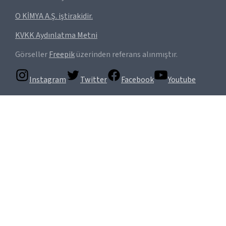
O KİMYA A.Ş. iştirakidir.
KVKK Aydınlatma Metni
Görseller
Freepik
üzerinden referans alınmıştır.
Instagram
Twitter
Facebook
Youtube