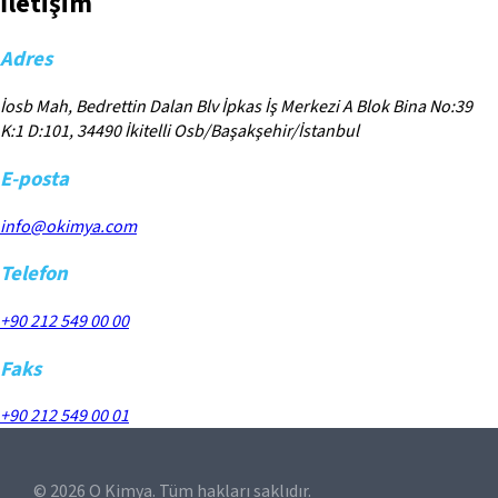
İletişim
Adres
İosb Mah, Bedrettin Dalan Blv İpkas İş Merkezi A Blok Bina No:39
K:1 D:101, 34490 İkitelli Osb/Başakşehir/İstanbul
E-posta
info@okimya.com
Telefon
+90 212 549 00 00
Faks
+90 212 549 00 01
©
2026
O Kimya. Tüm hakları saklıdır.