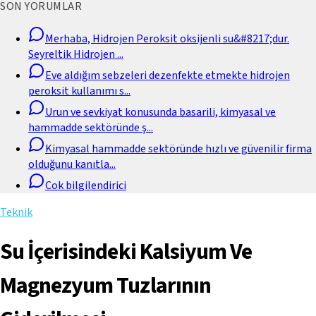
SON YORUMLAR
Merhaba, Hidrojen Peroksit oksijenli su&#8217;dur.
Seyreltik Hidrojen
...
Eve aldığım sebzeleri dezenfekte etmekte hidrojen
peroksit kullanımı s
...
Urun ve sevkiyat konusunda basarili, kimyasal ve
hammadde sektöründe ş
...
Kimyasal hammadde sektöründe hızlı ve güvenilir firma
olduğunu kanıtla
...
Cok bilgilendirici
Teknik
Su İçerisindeki Kalsiyum Ve
Magnezyum Tuzlarının