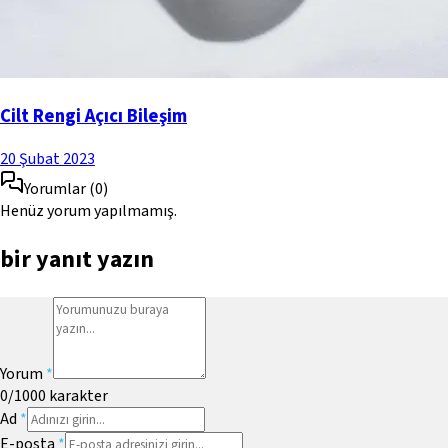
Cilt Rengi Açıcı Bileşim
20 Şubat 2023
Yorumlar
(
0
)
Henüz yorum yapılmamış.
bir yanıt yazın
Yorum
*
0
/1000
karakter
Ad
*
E-posta
*