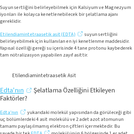
Suyun sertliğini belirleyebilmek için Kalsiyum ve Magnezyum
iyonları ile kolayca kenetlenebilecek bir şelatlama ajanı
gereklidir.
Etilendiamintetraasetik asit(EDTA)
suyun sertliğini
belirleyebilmek için kullanılan en iyi kenetlenme maddesidir.
Yapısal özelliği gereği su içerisinde 4 tane protonu kaybederek
tam nötralizasyon yapabilen zayıf asittir.
Etilendiamintetraasetik Asit
Edta'nın
Şelatlama Özelliğini Etkileyen
Faktörler?
Edta'nın
yukarıdaki molekül yapısından da görüleceği gibi
uç bölümlerdeki 4 asit molekülü ve 2 adet azot atomunun
tamamı paylaşılmamış elektron çiftleri içermektedir. Bu
sayede bir tek
EDTA
molekülünün 6 bölgesinde 1 er adet