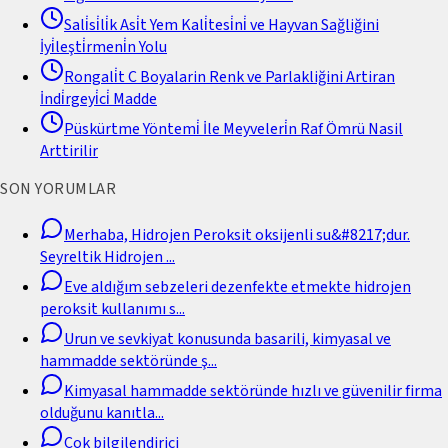
Sali̇si̇li̇k Asi̇t Yem Kali̇tesi̇ni̇ ve Hayvan Sağliğini
İyi̇leşti̇rmeni̇n Yolu
Rongali̇t C Boyalarin Renk ve Parlakliğini Artiran
İndi̇rgeyi̇ci̇ Madde
Püskürtme Yöntemi̇ İle Meyveleri̇n Raf Ömrü Nasil
Arttirilir
SON YORUMLAR
Merhaba, Hidrojen Peroksit oksijenli su&#8217;dur.
Seyreltik Hidrojen
...
Eve aldığım sebzeleri dezenfekte etmekte hidrojen
peroksit kullanımı s
...
Urun ve sevkiyat konusunda basarili, kimyasal ve
hammadde sektöründe ş
...
Kimyasal hammadde sektöründe hızlı ve güvenilir firma
olduğunu kanıtla
...
Cok bilgilendirici