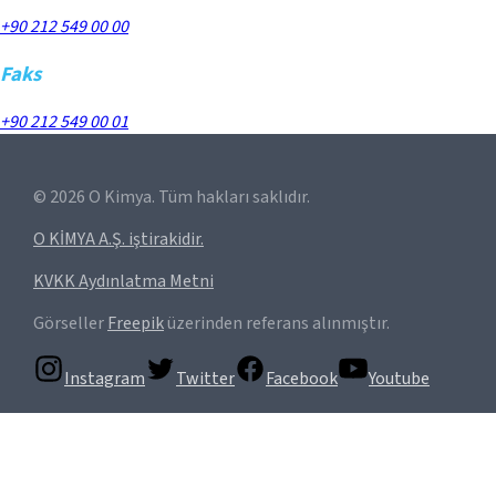
+90 212 549 00 00
Faks
+90 212 549 00 01
©
2026
O Kimya. Tüm hakları saklıdır.
O KİMYA A.Ş. iştirakidir.
KVKK Aydınlatma Metni
Görseller
Freepik
üzerinden referans alınmıştır.
Instagram
Twitter
Facebook
Youtube