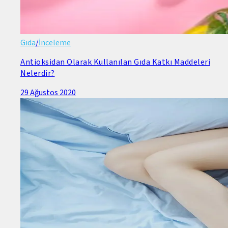
Gıda
/
İnceleme
Antioksidan Olarak Kullanılan Gıda Katkı Maddeleri
Nelerdir?
29 Ağustos 2020