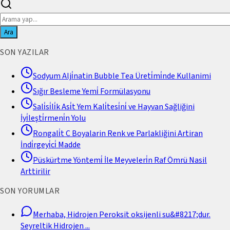
Ara
SON YAZILAR
Sodyum Alji̇natin Bubble Tea Üreti̇mi̇nde Kullanimi
Sığır Besleme Yemi̇ Formülasyonu
Sali̇si̇li̇k Asi̇t Yem Kali̇tesi̇ni̇ ve Hayvan Sağliğini
İyi̇leşti̇rmeni̇n Yolu
Rongali̇t C Boyalarin Renk ve Parlakliğini Artiran
İndi̇rgeyi̇ci̇ Madde
Püskürtme Yöntemi̇ İle Meyveleri̇n Raf Ömrü Nasil
Arttirilir
SON YORUMLAR
Merhaba, Hidrojen Peroksit oksijenli su&#8217;dur.
Seyreltik Hidrojen
...