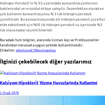
Hidrojen Peroksit'in % 0.5 üzerindeki konsantrasyonlarının
bakterisidal ve virüsidal etkiye sahiptir. Dezenfektan olarak en
çok kullanım konsantrasyonu % 3 lük hidrojen peroksit
çözeltisidir. Bu konsantrasyonda bir hidorjen peroksit çözeltisi
elde edebilmek için %50 lik hidrojen peroksit su içerisinde %3
lük olana kadar seyreltilmelidir.
Buradaki tüm bilgiler, alanında Uzman kişi ve Profesyoneller
tarafından mevzuata uygun şekilde kullanılmalıdır.
Etiketler :
alkol
covid 19
koronavirus
İlginizi çekebilecek diğer yazılarımız
Kalsi̇yum Hi̇poklori̇t Yüzme Havuzlarinda Kullanimi
1 Ocak 1970