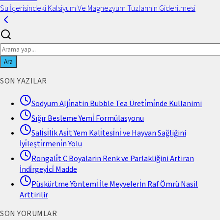
Su İçerisindeki Kalsiyum Ve Magnezyum Tuzlarının Giderilmesi
Ara
SON YAZILAR
Sodyum Alji̇natin Bubble Tea Üreti̇mi̇nde Kullanimi
Sığır Besleme Yemi̇ Formülasyonu
Sali̇si̇li̇k Asi̇t Yem Kali̇tesi̇ni̇ ve Hayvan Sağliğini
İyi̇leşti̇rmeni̇n Yolu
Rongali̇t C Boyalarin Renk ve Parlakliğini Artiran
İndi̇rgeyi̇ci̇ Madde
Püskürtme Yöntemi̇ İle Meyveleri̇n Raf Ömrü Nasil
Arttirilir
SON YORUMLAR