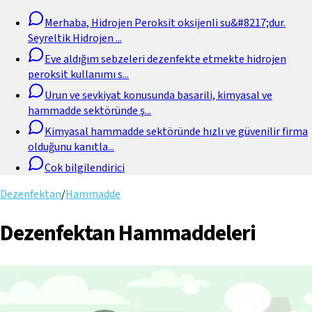
Merhaba, Hidrojen Peroksit oksijenli su&#8217;dur.
Seyreltik Hidrojen
...
Eve aldığım sebzeleri dezenfekte etmekte hidrojen
peroksit kullanımı s
...
Urun ve sevkiyat konusunda basarili, kimyasal ve
hammadde sektöründe ş
...
Kimyasal hammadde sektöründe hızlı ve güvenilir firma
olduğunu kanıtla
...
Cok bilgilendirici
Dezenfektan
/
Hammadde
Dezenfektan Hammaddeleri