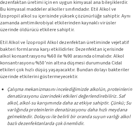
dezenfaktan üretimi için en uygun kimyasal ana bileşiklerdir.
Bu kimyasal maddeler alkoller sınıfındadır. Etil Alkol ve
İzopropil alkol su içerisinde yüksek çözünürlüğe sahiptir. Aynı
zamanda amtimikrobiyal etkilerinden kaynaklı virüsler
üzerinde öldürücü etkilere sahiptir.
Etil Alkol ve İzopropil Alkol dezenfektan üretiminde vejetatif
bakteri formlarına karşı etkilidirler. Dezenfektan içerisinde
alkol konsantrasyonu %60 ile %90 arasında olmalıdır. Alkol
konsantrasyonu %50’nin altına düşmesi durumunda Cidal
etkileri çok hızlı düşüş yaşayacaktır. Bundan dolayı bakteriler
üzerinde etkilerini göstermeyecektir.
Çalışma mekanizmasını incelediğimizde alkolün, proteinlerin
denatürasyonu üzerindeki etkileri değerlendirebiliriz. Saf
alkol, alkol-su karışımında daha az etkiye sahiptir. Çünkü; Su
varlığında proteinlerin denatürasyonu daha hızlı meydana
gelmektedir. Dolayısı ile belirli bir oranda suyun varlığı alkol
bazlı dezenfektanlarda çok önemlidir.