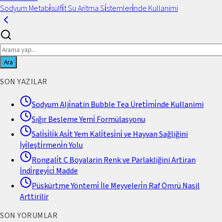
Sodyum Metabi̇sülfi̇t Su Aritma Si̇stemleri̇nde Kullanimi
Ara
SON YAZILAR
Sodyum Alji̇natin Bubble Tea Üreti̇mi̇nde Kullanimi
Sığır Besleme Yemi̇ Formülasyonu
Sali̇si̇li̇k Asi̇t Yem Kali̇tesi̇ni̇ ve Hayvan Sağliğini
İyi̇leşti̇rmeni̇n Yolu
Rongali̇t C Boyalarin Renk ve Parlakliğini Artiran
İndi̇rgeyi̇ci̇ Madde
Püskürtme Yöntemi̇ İle Meyveleri̇n Raf Ömrü Nasil
Arttirilir
SON YORUMLAR