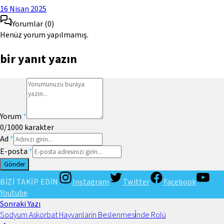
16 Nisan 2025
Yorumlar
(
0
)
Henüz yorum yapılmamış.
bir yanıt yazın
Yorum
*
0
/1000
karakter
Ad
*
E-posta
*
Gönder
BİZİ TAKİP EDİN
Instagram
Twitter
Facebook
Youtube
Sonraki Yazı
Sodyum Askorbat Hayvanlarin Beslenmesi̇nde Rolü