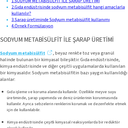
1
.
SODYUM METABİSÜLFİT İLE ŞARAP ÜRETİMİ
2
.
Gıda endüstrisinde sodyum metabisülfit hangi amaçlarla
kullanılır?
3
.
Şarap üretiminde Sodyum metabisülfit kullanımı
4
.
Örnek Formülasyon
SODYUM METABİSÜLFİT İLE ŞARAP ÜRETİMİ
Sodyum metabisülfit
, beyaz renkte toz veya granül
halinde bulunan bir kimyasal bileşiktir. Gıda endüstrisinde,
kimya endüstrisinde ve diğer çeşitli uygulamalarda kullanılan
bir kimyasaldır. Sodyum metabisülfitin bazı yaygın kullanıldığı
alanlar:
Gıda işleme ve koruma alanında kullanılır. Özellikle meyve suyu
üretiminde, şarap yapımında ve deniz ürünlerinin korunmasında
kullanılır. Ayrıca sebzelerin renklerini korumak ve dezenfekte etmek
için de kullanılabilir.
Kimya endüstrisinde çeşitli kimyasal reaksiyonlarda bir redüktör