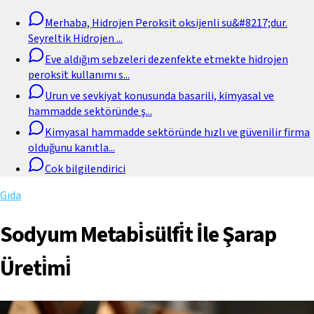
Merhaba, Hidrojen Peroksit oksijenli su&#8217;dur.
Seyreltik Hidrojen
...
Eve aldığım sebzeleri dezenfekte etmekte hidrojen
peroksit kullanımı s
...
Urun ve sevkiyat konusunda basarili, kimyasal ve
hammadde sektöründe ş
...
Kimyasal hammadde sektöründe hızlı ve güvenilir firma
olduğunu kanıtla
...
Cok bilgilendirici
Gıda
Sodyum Metabi̇sülfi̇t İle Şarap
Üreti̇mi̇