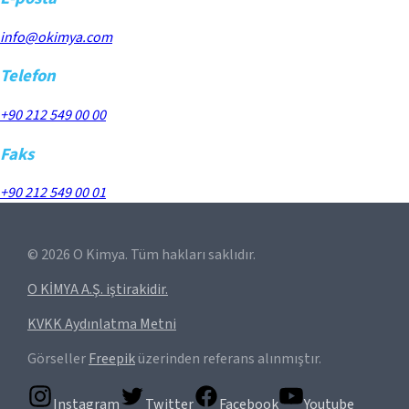
info@okimya.com
Telefon
+90 212 549 00 00
Faks
+90 212 549 00 01
©
2026
O Kimya. Tüm hakları saklıdır.
O KİMYA A.Ş. iştirakidir.
KVKK Aydınlatma Metni
Görseller
Freepik
üzerinden referans alınmıştır.
Instagram
Twitter
Facebook
Youtube