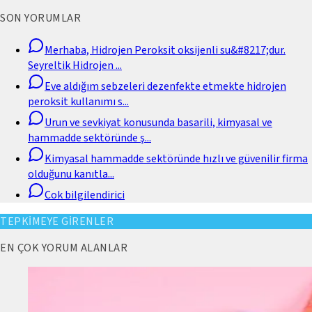
SON YORUMLAR
Merhaba, Hidrojen Peroksit oksijenli su&#8217;dur.
Seyreltik Hidrojen
...
Eve aldığım sebzeleri dezenfekte etmekte hidrojen
peroksit kullanımı s
...
Urun ve sevkiyat konusunda basarili, kimyasal ve
hammadde sektöründe ş
...
Kimyasal hammadde sektöründe hızlı ve güvenilir firma
olduğunu kanıtla
...
Cok bilgilendirici
TEPKİMEYE GİRENLER
EN ÇOK YORUM ALANLAR