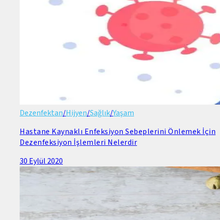
Dezenfektan
/
Hijyen
/
Sağlık
/
Yaşam
Hastane Kaynaklı Enfeksiyon Sebeplerini Önlemek İçin
Dezenfeksiyon İşlemleri Nelerdir
30 Eylül 2020