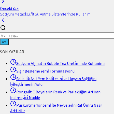
Önceki Yazı
Sodyum Metabi̇sülfi̇t Su Aritma Si̇stemleri̇nde Kullanimi
Ara
SON YAZILAR
Sodyum Alji̇natin Bubble Tea Üreti̇mi̇nde Kullanimi
Sığır Besleme Yemi̇ Formülasyonu
Sali̇si̇li̇k Asi̇t Yem Kali̇tesi̇ni̇ ve Hayvan Sağliğini
İyi̇leşti̇rmeni̇n Yolu
Rongali̇t C Boyalarin Renk ve Parlakliğini Artiran
İndi̇rgeyi̇ci̇ Madde
Püskürtme Yöntemi̇ İle Meyveleri̇n Raf Ömrü Nasil
Arttirilir