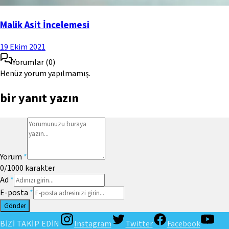
Malik Asit İncelemesi
19 Ekim 2021
Yorumlar
(
0
)
Henüz yorum yapılmamış.
bir yanıt yazın
Yorum
*
0
/1000
karakter
Ad
*
E-posta
*
Gönder
BİZİ TAKİP EDİN
Instagram
Twitter
Facebook