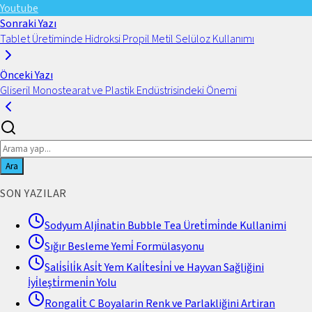
Youtube
Sonraki Yazı
Tablet Üretiminde Hidroksi Propil Metil Selüloz Kullanımı
Önceki Yazı
Gliseril Monostearat ve Plastik Endüstrisindeki Önemi
Ara
SON YAZILAR
Sodyum Alji̇natin Bubble Tea Üreti̇mi̇nde Kullanimi
Sığır Besleme Yemi̇ Formülasyonu
Sali̇si̇li̇k Asi̇t Yem Kali̇tesi̇ni̇ ve Hayvan Sağliğini
İyi̇leşti̇rmeni̇n Yolu
Rongali̇t C Boyalarin Renk ve Parlakliğini Artiran