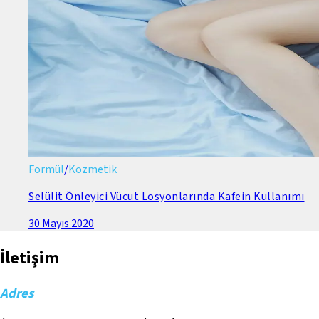
Formül
/
Kozmetik
Selülit Önleyici Vücut Losyonlarında Kafein Kullanımı
30 Mayıs 2020
İletişim
Adres