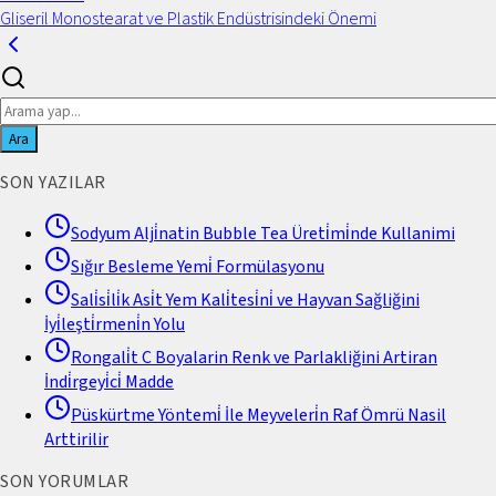
Gliseril Monostearat ve Plastik Endüstrisindeki Önemi
Ara
SON YAZILAR
Sodyum Alji̇natin Bubble Tea Üreti̇mi̇nde Kullanimi
Sığır Besleme Yemi̇ Formülasyonu
Sali̇si̇li̇k Asi̇t Yem Kali̇tesi̇ni̇ ve Hayvan Sağliğini
İyi̇leşti̇rmeni̇n Yolu
Rongali̇t C Boyalarin Renk ve Parlakliğini Artiran
İndi̇rgeyi̇ci̇ Madde
Püskürtme Yöntemi̇ İle Meyveleri̇n Raf Ömrü Nasil
Arttirilir
SON YORUMLAR