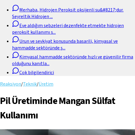
Merhaba, Hidrojen Peroksit oksijenli su&#8217;dur.
Seyreltik Hidrojen
...
Eve aldığım sebzeleri dezenfekte etmekte hidrojen
peroksit kullanımı s
...
Urun ve sevkiyat konusunda basarili, kimyasal ve
hammadde sektöründe ş
...
Kimyasal hammadde sektöründe hızlı ve güvenilir firma
olduğunu kanıtla
...
Cok bilgilendirici
Reaksiyon
/
Teknik
/
Üretim
Pil Üretiminde Mangan Sülfat
Kullanımı