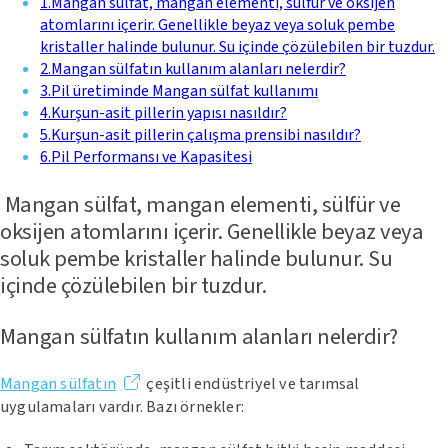
1
.
Mangan sülfat, mangan elementi, sülfür ve oksijen
atomlarını içerir. Genellikle beyaz veya soluk pembe
kristaller halinde bulunur. Su içinde çözülebilen bir tuzdur.
2
.
Mangan sülfatın kullanım alanları nelerdir?
3
.
Pil üretiminde Mangan sülfat kullanımı
4
.
Kurşun-asit pillerin yapısı nasıldır?
5
.
Kurşun-asit pillerin çalışma prensibi nasıldır?
6
.
Pil Performansı ve Kapasitesi
Mangan sülfat, mangan elementi, sülfür ve
oksijen atomlarını içerir. Genellikle beyaz veya
soluk pembe kristaller halinde bulunur. Su
içinde çözülebilen bir tuzdur.
Mangan sülfatın kullanım alanları nelerdir?
Mangan sülfatın
çeşitli endüstriyel ve tarımsal
uygulamaları vardır. Bazı örnekler: