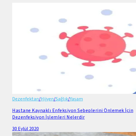
Dezenfektan
/
Hijyen
/
Sağlık
/
Yaşam
Hastane Kaynaklı Enfeksiyon Sebeplerini Önlemek İçin
Dezenfeksiyon İşlemleri Nelerdir
30 Eylül 2020