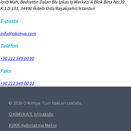
İosb Mah, Bedrettin Dalan Blv İpkas İş Merkezi A Blok Bina No:39
K:1 D:101, 34490 İkitelli Osb/Başakşehir/İstanbul
E-posta
info@okimya.com
Telefon
+90 212 549 00 00
Faks
+90 212 549 00 01
©
2026
O Kimya. Tüm hakları saklıdır.
O KİMYA A.Ş. iştirakidir.
KVKK Aydınlatma Metni