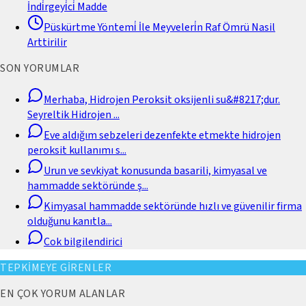
İndi̇rgeyi̇ci̇ Madde
Püskürtme Yöntemi̇ İle Meyveleri̇n Raf Ömrü Nasil
Arttirilir
SON YORUMLAR
Merhaba, Hidrojen Peroksit oksijenli su&#8217;dur.
Seyreltik Hidrojen
...
Eve aldığım sebzeleri dezenfekte etmekte hidrojen
peroksit kullanımı s
...
Urun ve sevkiyat konusunda basarili, kimyasal ve
hammadde sektöründe ş
...
Kimyasal hammadde sektöründe hızlı ve güvenilir firma
olduğunu kanıtla
...
Cok bilgilendirici
TEPKİMEYE GİRENLER
EN ÇOK YORUM ALANLAR