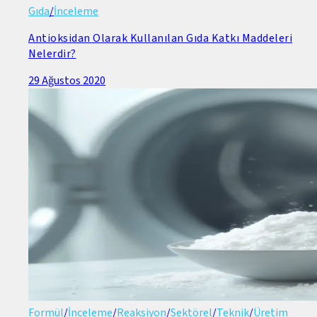
Gıda
/
İnceleme
Antioksidan Olarak Kullanılan Gıda Katkı Maddeleri
Nelerdir?
29 Ağustos 2020
Formül
/
İnceleme
/
Reaksiyon
/
Sektörel
/
Teknik
/
Üretim