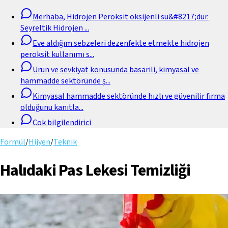
Merhaba, Hidrojen Peroksit oksijenli su&#8217;dur.
Seyreltik Hidrojen
...
Eve aldığım sebzeleri dezenfekte etmekte hidrojen
peroksit kullanımı s
...
Urun ve sevkiyat konusunda basarili, kimyasal ve
hammadde sektöründe ş
...
Kimyasal hammadde sektöründe hızlı ve güvenilir firma
olduğunu kanıtla
...
Cok bilgilendirici
Formül
/
Hijyen
/
Teknik
Halıdaki Pas Lekesi Temizliği