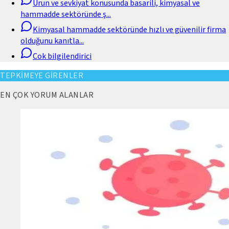
Urun ve sevkiyat konusunda basarili, kimyasal ve
hammadde sektöründe ş
...
Kimyasal hammadde sektöründe hızlı ve güvenilir firma
olduğunu kanıtla
...
Cok bilgilendirici
TEPKİMEYE GİRENLER
EN ÇOK YORUM ALANLAR