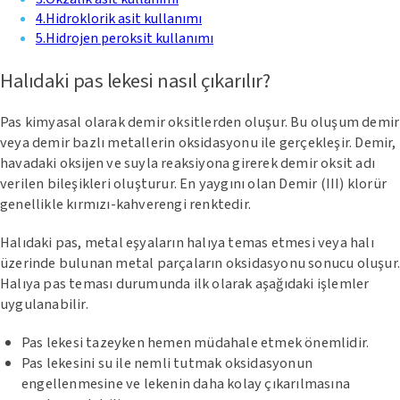
4
.
Hidroklorik asit kullanımı
5
.
Hidrojen peroksit kullanımı
Halıdaki pas lekesi nasıl çıkarılır?
Pas kimyasal olarak demir oksitlerden oluşur. Bu oluşum demir
veya demir bazlı metallerin oksidasyonu ile gerçekleşir. Demir,
havadaki oksijen ve suyla reaksiyona girerek demir oksit adı
verilen bileşikleri oluşturur. En yaygını olan Demir (III) klorür
genellikle kırmızı-kahverengi renktedir.
Halıdaki pas, metal eşyaların halıya temas etmesi veya halı
üzerinde bulunan metal parçaların oksidasyonu sonucu oluşur
Halıya pas teması durumunda ilk olarak aşağıdaki işlemler
uygulanabilir.
Pas lekesi tazeyken hemen müdahale etmek önemlidir.
Pas lekesini su ile nemli tutmak oksidasyonun
engellenmesine ve lekenin daha kolay çıkarılmasına