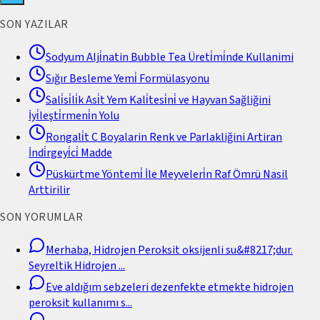
SON YAZILAR
Sodyum Alji̇natin Bubble Tea Üreti̇mi̇nde Kullanimi
Sığır Besleme Yemi̇ Formülasyonu
Sali̇si̇li̇k Asi̇t Yem Kali̇tesi̇ni̇ ve Hayvan Sağliğini
İyi̇leşti̇rmeni̇n Yolu
Rongali̇t C Boyalarin Renk ve Parlakliğini Artiran
İndi̇rgeyi̇ci̇ Madde
Püskürtme Yöntemi̇ İle Meyveleri̇n Raf Ömrü Nasil
Arttirilir
SON YORUMLAR
Merhaba, Hidrojen Peroksit oksijenli su&#8217;dur.
Seyreltik Hidrojen
...
Eve aldığım sebzeleri dezenfekte etmekte hidrojen
peroksit kullanımı s
...