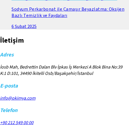
Sodyum Perkarbonat ile Çamaşır Beyazlatma: Oksijen
Bazlı Temizlik ve Faydaları
6 Şubat 2025
İletişim
Adres
İosb Mah, Bedrettin Dalan Blv İpkas İş Merkezi A Blok Bina No:39
K:1 D:101, 34490 İkitelli Osb/Başakşehir/İstanbul
E-posta
info@okimya.com
Telefon
+90 212 549 00 00