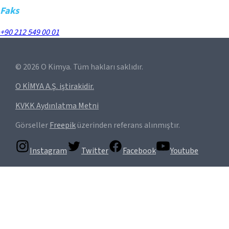
Faks
+90 212 549 00 01
©
2026
O Kimya. Tüm hakları saklıdır.
O KİMYA A.Ş. iştirakidir.
KVKK Aydınlatma Metni
Görseller
Freepik
üzerinden referans alınmıştır.
Instagram
Twitter
Facebook
Youtube