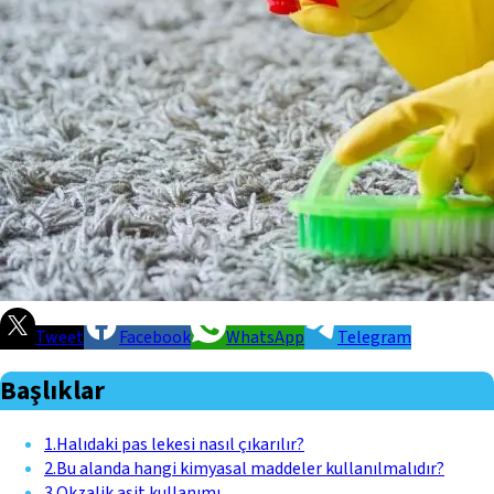
Tweet
Facebook
WhatsApp
Telegram
Başlıklar
1
.
Halıdaki pas lekesi nasıl çıkarılır?
2
.
Bu alanda hangi kimyasal maddeler kullanılmalıdır?
3
.
Okzalik asit kullanımı