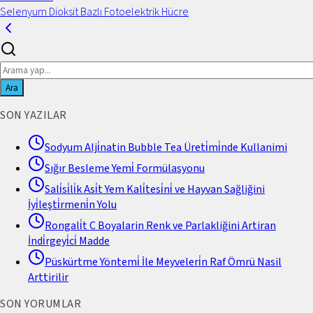
Selenyum Dioksit Bazlı Fotoelektrik Hücre
Ara
SON YAZILAR
Sodyum Alji̇natin Bubble Tea Üreti̇mi̇nde Kullanimi
Sığır Besleme Yemi̇ Formülasyonu
Sali̇si̇li̇k Asi̇t Yem Kali̇tesi̇ni̇ ve Hayvan Sağliğini
İyi̇leşti̇rmeni̇n Yolu
Rongali̇t C Boyalarin Renk ve Parlakliğini Artiran
İndi̇rgeyi̇ci̇ Madde
Püskürtme Yöntemi̇ İle Meyveleri̇n Raf Ömrü Nasil
Arttirilir
SON YORUMLAR