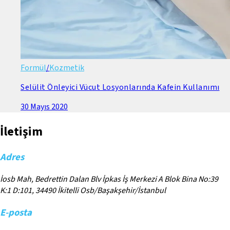
Formül
/
Kozmetik
Selülit Önleyici Vücut Losyonlarında Kafein Kullanımı
30 Mayıs 2020
İletişim
Adres
İosb Mah, Bedrettin Dalan Blv İpkas İş Merkezi A Blok Bina No:39
K:1 D:101, 34490 İkitelli Osb/Başakşehir/İstanbul
E-posta