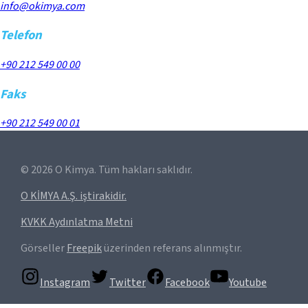
info@okimya.com
Telefon
+90 212 549 00 00
Faks
+90 212 549 00 01
©
2026
O Kimya. Tüm hakları saklıdır.
O KİMYA A.Ş. iştirakidir.
KVKK Aydınlatma Metni
Görseller
Freepik
üzerinden referans alınmıştır.
Instagram
Twitter
Facebook
Youtube