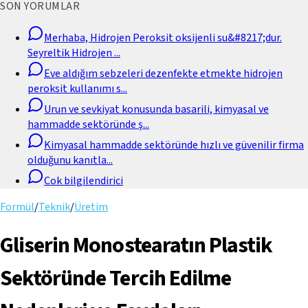
SON YORUMLAR
Merhaba, Hidrojen Peroksit oksijenli su&#8217;dur.
Seyreltik Hidrojen
...
Eve aldığım sebzeleri dezenfekte etmekte hidrojen
peroksit kullanımı s
...
Urun ve sevkiyat konusunda basarili, kimyasal ve
hammadde sektöründe ş
...
Kimyasal hammadde sektöründe hızlı ve güvenilir firma
olduğunu kanıtla
...
Cok bilgilendirici
Formül
/
Teknik
/
Üretim
Gliserin Monostearatın Plastik
Sektöründe Tercih Edilme