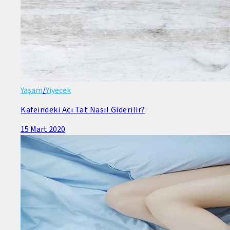
Yaşam
/
Yiyecek
Kafeindeki Acı Tat Nasıl Giderilir?
15 Mart 2020