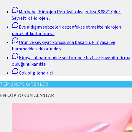
Merhaba, Hidrojen Peroksit oksijenli su&#8217;dur.
Seyreltik Hidrojen
...
Eve aldığım sebzeleri dezenfekte etmekte hidrojen
peroksit kullanımı s
...
Urun ve sevkiyat konusunda basarili, kimyasal ve
hammadde sektöründe ş
...
Kimyasal hammadde sektöründe hızlı ve güvenilir firma
olduğunu kanıtla
...
Cok bilgilendirici
TEPKİMEYE GİRENLER
EN ÇOK YORUM ALANLAR