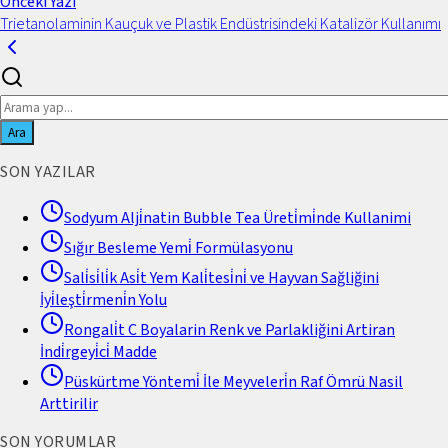
Önceki Yazı
Trietanolaminin Kauçuk ve Plastik Endüstrisindeki Katalizör Kullanımı
Ara
SON YAZILAR
Sodyum Alji̇natin Bubble Tea Üreti̇mi̇nde Kullanimi
Sığır Besleme Yemi̇ Formülasyonu
Sali̇si̇li̇k Asi̇t Yem Kali̇tesi̇ni̇ ve Hayvan Sağliğini
İyi̇leşti̇rmeni̇n Yolu
Rongali̇t C Boyalarin Renk ve Parlakliğini Artiran
İndi̇rgeyi̇ci̇ Madde
Püskürtme Yöntemi̇ İle Meyveleri̇n Raf Ömrü Nasil
Arttirilir
SON YORUMLAR