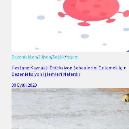
Dezenfektan
/
Hijyen
/
Sağlık
/
Yaşam
Hastane Kaynaklı Enfeksiyon Sebeplerini Önlemek İçin
Dezenfeksiyon İşlemleri Nelerdir
30 Eylül 2020