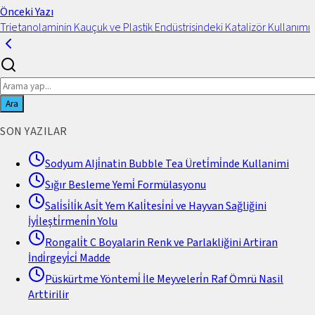
Önceki Yazı
Trietanolaminin Kauçuk ve Plastik Endüstrisindeki Katalizör Kullanımı
Ara
SON YAZILAR
Sodyum Alji̇natin Bubble Tea Üreti̇mi̇nde Kullanimi
Sığır Besleme Yemi̇ Formülasyonu
Sali̇si̇li̇k Asi̇t Yem Kali̇tesi̇ni̇ ve Hayvan Sağliğini
İyi̇leşti̇rmeni̇n Yolu
Rongali̇t C Boyalarin Renk ve Parlakliğini Artiran
İndi̇rgeyi̇ci̇ Madde
Püskürtme Yöntemi̇ İle Meyveleri̇n Raf Ömrü Nasil
Arttirilir