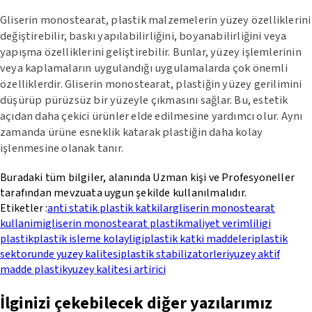
Gliserin monostearat, plastik malzemelerin yüzey özelliklerini
değiştirebilir, baskı yapılabilirliğini, boyanabilirliğini veya
yapışma özelliklerini geliştirebilir. Bunlar, yüzey işlemlerinin
veya kaplamaların uygulandığı uygulamalarda çok önemli
özelliklerdir. Gliserin monostearat, plastiğin yüzey gerilimini
düşürüp pürüzsüz bir yüzeyle çıkmasını sağlar. Bu, estetik
açıdan daha çekici ürünler elde edilmesine yardımcı olur. Aynı
zamanda ürüne esneklik katarak plastiğin daha kolay
işlenmesine olanak tanır.
Buradaki tüm bilgiler, alanında Uzman kişi ve Profesyoneller
tarafından mevzuata uygun şekilde kullanılmalıdır.
Etiketler :
anti statik plastik katkilar
gliserin monostearat
kullanimi
gliserin monostearat plastik
maliyet verimliligi
plastik
plastik isleme kolayligi
plastik katki maddeleri
plastik
sektorunde yuzey kalitesi
plastik stabilizatorleri
yuzey aktif
madde plastik
yuzey kalitesi artirici
İlginizi çekebilecek diğer yazılarımız