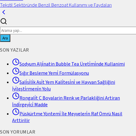
Tekstil Sektöründe Benzil Benzoat Kullanımı ve Faydaları
Ara
SON YAZILAR
Sodyum Alji̇natin Bubble Tea Üreti̇mi̇nde Kullanimi
Sığır Besleme Yemi̇ Formülasyonu
Sali̇si̇li̇k Asi̇t Yem Kali̇tesi̇ni̇ ve Hayvan Sağliğini
İyi̇leşti̇rmeni̇n Yolu
Rongali̇t C Boyalarin Renk ve Parlakliğini Artiran
İndi̇rgeyi̇ci̇ Madde
Püskürtme Yöntemi̇ İle Meyveleri̇n Raf Ömrü Nasil
Arttirilir
SON YORUMLAR