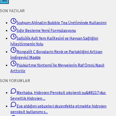
Ara
SON YAZILAR
Sodyum Alji̇natin Bubble Tea Üreti̇mi̇nde Kullanimi
Sığır Besleme Yemi̇ Formülasyonu
Sali̇si̇li̇k Asi̇t Yem Kali̇tesi̇ni̇ ve Hayvan Sağliğini
İyi̇leşti̇rmeni̇n Yolu
Rongali̇t C Boyalarin Renk ve Parlakliğini Artiran
İndi̇rgeyi̇ci̇ Madde
Püskürtme Yöntemi̇ İle Meyveleri̇n Raf Ömrü Nasil
Arttirilir
SON YORUMLAR
Merhaba, Hidrojen Peroksit oksijenli su&#8217;dur.
Seyreltik Hidrojen
...
Eve aldığım sebzeleri dezenfekte etmekte hidrojen
peroksit kullanımı s
...