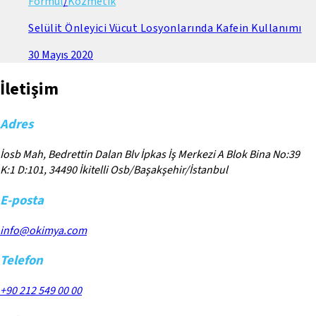
Formül
/
Kozmetik
Selülit Önleyici Vücut Losyonlarında Kafein Kullanımı
30 Mayıs 2020
İletişim
Adres
İosb Mah, Bedrettin Dalan Blv İpkas İş Merkezi A Blok Bina No:39
K:1 D:101, 34490 İkitelli Osb/Başakşehir/İstanbul
E-posta
info@okimya.com
Telefon
+90 212 549 00 00