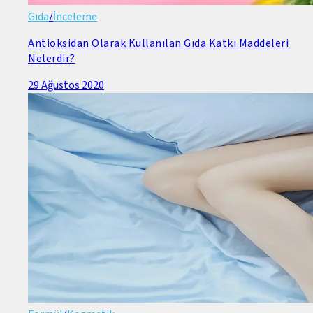
Gıda
/
İnceleme
Antioksidan Olarak Kullanılan Gıda Katkı Maddeleri
Nelerdir?
29 Ağustos 2020