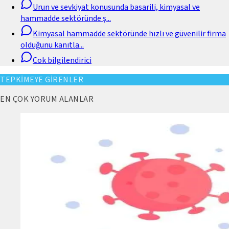
Urun ve sevkiyat konusunda basarili, kimyasal ve
hammadde sektöründe ş
...
Kimyasal hammadde sektöründe hızlı ve güvenilir firma
olduğunu kanıtla
...
Cok bilgilendirici
TEPKİMEYE GİRENLER
EN ÇOK YORUM ALANLAR