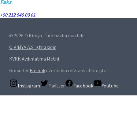
Faks
+90 212 549 00 01
©
2026
O Kimya. Tüm hakları saklıdır.
O KİMYA A.Ş. iştirakidir.
KVKK Aydınlatma Metni
Görseller
Freepik
üzerinden referans alınmıştır.
Instagram
Twitter
Facebook
Youtube