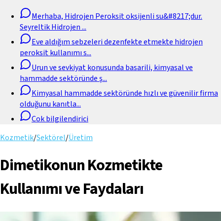
Merhaba, Hidrojen Peroksit oksijenli su&#8217;dur.
Seyreltik Hidrojen
...
Eve aldığım sebzeleri dezenfekte etmekte hidrojen
peroksit kullanımı s
...
Urun ve sevkiyat konusunda basarili, kimyasal ve
hammadde sektöründe ş
...
Kimyasal hammadde sektöründe hızlı ve güvenilir firma
olduğunu kanıtla
...
Cok bilgilendirici
Kozmetik
/
Sektörel
/
Üretim
Dimetikonun Kozmetikte
Kullanımı ve Faydaları