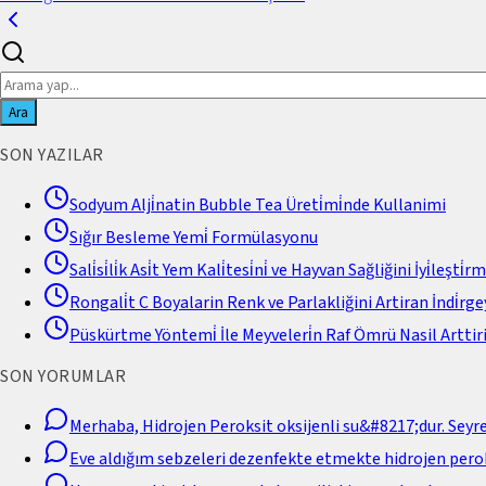
Ara
SON YAZILAR
Sodyum Alji̇natin Bubble Tea Üreti̇mi̇nde Kullanimi
Sığır Besleme Yemi̇ Formülasyonu
Sali̇si̇li̇k Asi̇t Yem Kali̇tesi̇ni̇ ve Hayvan Sağliğini İyi̇leşti̇r
Rongali̇t C Boyalarin Renk ve Parlakliğini Artiran İndi̇rgey
Püskürtme Yöntemi̇ İle Meyveleri̇n Raf Ömrü Nasil Arttiri
SON YORUMLAR
Merhaba, Hidrojen Peroksit oksijenli su&#8217;dur. Seyr
Eve aldığım sebzeleri dezenfekte etmekte hidrojen perok