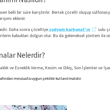
ntrasen belli bir süre karıştırılır. Berrak çözelti oluşup sül
arışımı eklenir.
edir. Daha sonra çözeltiye
sodyum karbonat’ın
sulu çö
rilerin kabukları dolgun olur. Bu da geleneksel yöntem ile ür
malar Nelerdir?
k ve Esneklik Verme, Kesim ve Dikiş, Son İşlemler ve İşa
rafından mevzuata uygun şekilde kullanılmalıdır.