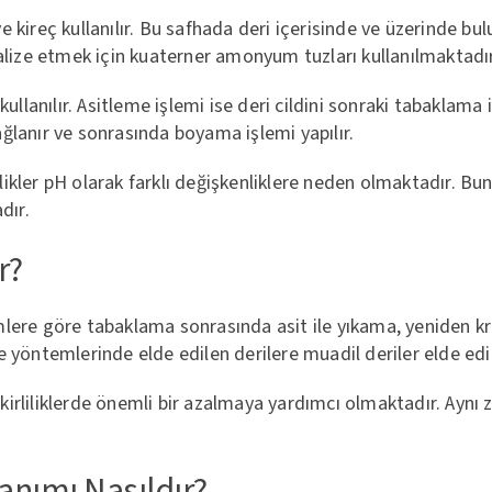
 kireç kullanılır. Bu safhada deri içerisinde ve üzerinde bu
ötralize etmek için kuaterner amonyum tuzları kullanılmaktadır
ullanılır. Asitleme işlemi ise deri cildini sonraki tabaklama 
ğlanır ve sonrasında boyama işlemi yapılır.
kler pH olarak farklı değişkenliklere neden olmaktadır. Bun
dır.
r?
mlere göre tabaklama sonrasında asit ile yıkama, yeniden k
 yöntemlerinde elde edilen derilere muadil deriler elde edi
n kirliliklerde önemli bir azalmaya yardımcı olmaktadır. Aynı
lanımı Nasıldır?