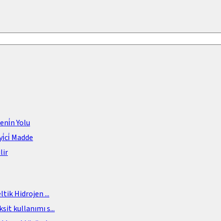
meni̇n Yolu
i̇ci̇ Madde
lir
eltik Hidrojen
...
sit kullanımı s
...