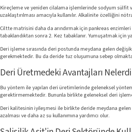
Kireçleme ve yeniden cilalama işlemlerinde sodyum sülfit ve
uzaklaştırılması amacıyla kullanılır. Alkalinite özelliğini n
Ciltte matrisini daha da arındırmak için pankreas enzimleri k
tabaklandıktan sonra 2. Kez tabaklanır. Yumuşatmak için ya
Deri işleme sırasında deri postunda meydana gelen değişikli
gerekmektedir. Bu da deride tuz oluşumuna sebep olmakta
Deri Üretmedeki Avantajları Nelerdi
Bu yöntem ile yapılan deri üretimlerinde geleneksel yönte
gerektirmemektedir. Bununla birlikte geleneksel deri işleme
Deri kalitesinin iyileşmesi ile birlikte deride meydana gele
azalması ve daha az su kullanımına yardımcı olur.
Salisilik Asit'in Deri Sektöründe Kul