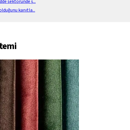
adde sektöründe ş
...
olduğunu kanıtla
...
ntemi