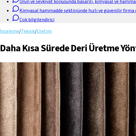
Urun ve sevkiyat konusunda basarili, kimyasal ve hamm
Kimyasal hammadde sektöründe hızlı ve güvenilir firma 
Cok bilgilendirici
İnceleme
/
Teknik
/
Üretim
Daha Kısa Sürede Deri Üretme Yö