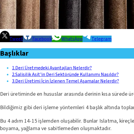
Tweet
Facebook
WhatsApp
Telegram
Başlıklar
1
.
Deri Üretmedeki Avantajları Nelerdir?
2
.
Salisilik Asit'in Deri Sektöründe Kullanımı Nasıldır?
3
.
Deri Üretimi İçin İzlenen Temel Aşamalar Nelerdir?
Deri üretiminde en hususlar arasında derinin kısa sürede ür
Bildiğimiz gibi deri işleme yöntemleri 4 başlık altında topl
Bu 4 adım 14-15 işlemden oluşabilir. Bunlar Islatma, kireç
boyama, yağlama ve sabitlemeden oluşmaktadır.