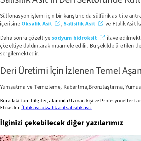
Sülfonasyon işlemi için bir karıştırıcıda sülfürik asit ile a
içerisine
Oksalik Asit
,
Salisilik Asit
ve Ftalik Asit k
Daha sonra çözeltiye
sodyum hidroksit
ilave edilmekt
çözeltiye daldırılarak muamele edilir. Bu şekilde üretilen de
sergilemektedir.
Deri Üretimi İçin İzlenen Temel Aşa
Yumşatma ve Temizleme, Kabartma,Bronzlaştırma, Yumuşaklı
Buradaki tüm bilgiler, alanında Uzman kişi ve Profesyoneller ta
Etiketler :
ftalik asit
oksalik asit
salisilik asit
İlginizi çekebilecek diğer yazılarımız