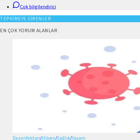
Cok bilgilendirici
TEPKİMEYE GİRENLER
EN ÇOK YORUM ALANLAR
Dezenfektan
/
Hijyen
/
Sağlık
/
Yaşam