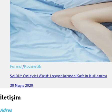
Formül
/
Kozmetik
Selülit Önleyici Vücut Losyonlarında Kafein Kullanımı
30 Mayıs 2020
İletişim
Adres