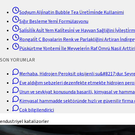
Sodyum Alji̇natin Bubble Tea Üreti̇mi̇nde Kullanimi
Sığır Besleme Yemi̇ Formülasyonu
Sali̇si̇li̇k Asi̇t Yem Kali̇tesi̇ni̇ ve Hayvan Sağliğini İyi̇leşti̇r
Rongali̇t C Boyalarin Renk ve Parlakliğini Artiran İndi̇rgey
Püskürtme Yöntemi̇ İle Meyveleri̇n Raf Ömrü Nasil Arttiri
SON YORUMLAR
Merhaba, Hidrojen Peroksit oksijenli su&#8217;dur. Seyr
Eve aldığım sebzeleri dezenfekte etmekte hidrojen perok
Urun ve sevkiyat konusunda basarili, kimyasal ve hamm
Kimyasal hammadde sektöründe hızlı ve güvenilir firma 
Cok bilgilendirici
endustriyel katalizorler