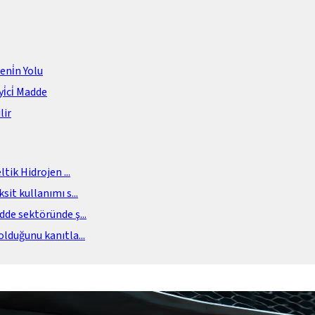
meni̇n Yolu
i̇ci̇ Madde
lir
eltik Hidrojen
...
sit kullanımı s
...
adde sektöründe ş
...
olduğunu kanıtla
...