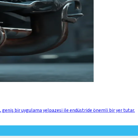
 geniş bir uygulama yelpazesi ile endüstride önemli bir yer tutar.