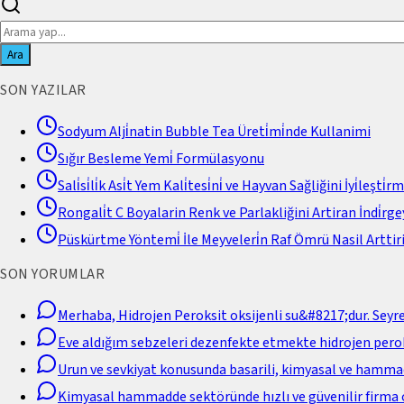
Ara
SON YAZILAR
Sodyum Alji̇natin Bubble Tea Üreti̇mi̇nde Kullanimi
Sığır Besleme Yemi̇ Formülasyonu
Sali̇si̇li̇k Asi̇t Yem Kali̇tesi̇ni̇ ve Hayvan Sağliğini İyi̇leşti̇r
Rongali̇t C Boyalarin Renk ve Parlakliğini Artiran İndi̇rgey
Püskürtme Yöntemi̇ İle Meyveleri̇n Raf Ömrü Nasil Arttiri
SON YORUMLAR
Merhaba, Hidrojen Peroksit oksijenli su&#8217;dur. Seyr
Eve aldığım sebzeleri dezenfekte etmekte hidrojen perok
Urun ve sevkiyat konusunda basarili, kimyasal ve hamm
Kimyasal hammadde sektöründe hızlı ve güvenilir firma 