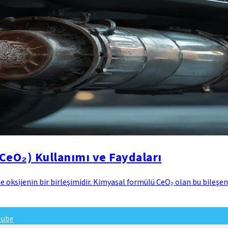
CeO₂) Kullanımı ve Faydaları
 oksijenin bir birleşimidir. Kimyasal formülü CeO₂ olan bu bileşen,
tube