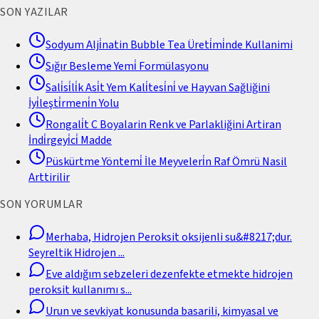
SON YAZILAR
Sodyum Alji̇natin Bubble Tea Üreti̇mi̇nde Kullanimi
Sığır Besleme Yemi̇ Formülasyonu
Sali̇si̇li̇k Asi̇t Yem Kali̇tesi̇ni̇ ve Hayvan Sağliğini
İyi̇leşti̇rmeni̇n Yolu
Rongali̇t C Boyalarin Renk ve Parlakliğini Artiran
İndi̇rgeyi̇ci̇ Madde
Püskürtme Yöntemi̇ İle Meyveleri̇n Raf Ömrü Nasil
Arttirilir
SON YORUMLAR
Merhaba, Hidrojen Peroksit oksijenli su&#8217;dur.
Seyreltik Hidrojen
...
Eve aldığım sebzeleri dezenfekte etmekte hidrojen
peroksit kullanımı s
...
Urun ve sevkiyat konusunda basarili, kimyasal ve