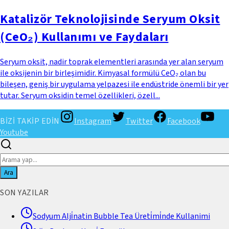
Katalizör Teknolojisinde Seryum Oksit
(CeO₂) Kullanımı ve Faydaları
Seryum oksit, nadir toprak elementleri arasında yer alan seryum
ile oksijenin bir birleşimidir. Kimyasal formülü CeO₂ olan bu
bileşen, geniş bir uygulama yelpazesi ile endüstride önemli bir yer
tutar. Seryum oksidin temel özellikleri, özell...
BİZİ TAKİP EDİN
Instagram
Twitter
Facebook
Youtube
Ara
SON YAZILAR
Sodyum Alji̇natin Bubble Tea Üreti̇mi̇nde Kullanimi