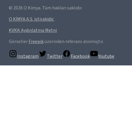
©
2026
O Kimya. Tüm hakları saklıdır.
O KİMYA A.Ş. iştirakidir.
KVKK Aydınlatma Metni
Görseller
Freepik
üzerinden referans alınmıştır.
Instagram
Twitter
Facebook
Youtube