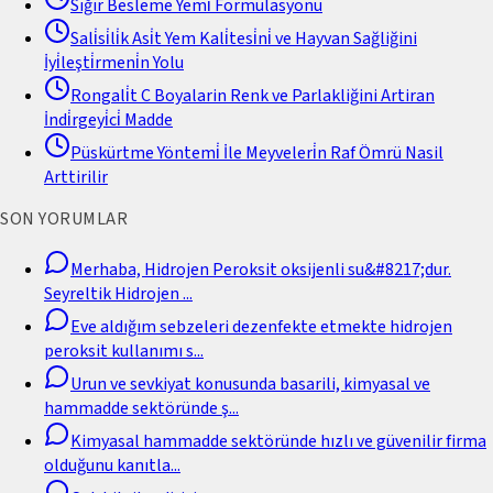
Sığır Besleme Yemi̇ Formülasyonu
Sali̇si̇li̇k Asi̇t Yem Kali̇tesi̇ni̇ ve Hayvan Sağliğini
İyi̇leşti̇rmeni̇n Yolu
Rongali̇t C Boyalarin Renk ve Parlakliğini Artiran
İndi̇rgeyi̇ci̇ Madde
Püskürtme Yöntemi̇ İle Meyveleri̇n Raf Ömrü Nasil
Arttirilir
SON YORUMLAR
Merhaba, Hidrojen Peroksit oksijenli su&#8217;dur.
Seyreltik Hidrojen
...
Eve aldığım sebzeleri dezenfekte etmekte hidrojen
peroksit kullanımı s
...
Urun ve sevkiyat konusunda basarili, kimyasal ve
hammadde sektöründe ş
...
Kimyasal hammadde sektöründe hızlı ve güvenilir firma
olduğunu kanıtla
...