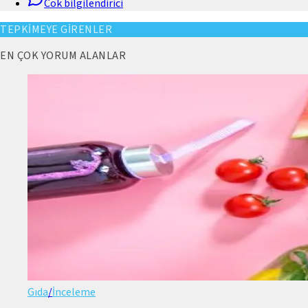
Cok bilgilendirici
TEPKİMEYE GİRENLER
EN ÇOK YORUM ALANLAR
Gıda
/
İnceleme