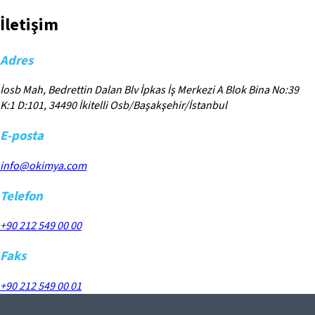
İletişim
Adres
İosb Mah, Bedrettin Dalan Blv İpkas İş Merkezi A Blok Bina No:39
K:1 D:101, 34490 İkitelli Osb/Başakşehir/İstanbul
E-posta
info@okimya.com
Telefon
+90 212 549 00 00
Faks
+90 212 549 00 01