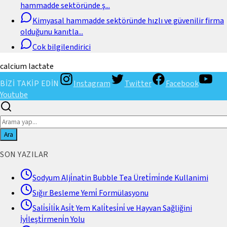
hammadde sektöründe ş
...
Kimyasal hammadde sektöründe hızlı ve güvenilir firma
olduğunu kanıtla
...
Cok bilgilendirici
calcium lactate
BİZİ TAKİP EDİN
Instagram
Twitter
Facebook
Youtube
Ara
SON YAZILAR
Sodyum Alji̇natin Bubble Tea Üreti̇mi̇nde Kullanimi
Sığır Besleme Yemi̇ Formülasyonu
Sali̇si̇li̇k Asi̇t Yem Kali̇tesi̇ni̇ ve Hayvan Sağliğini
İyi̇leşti̇rmeni̇n Yolu