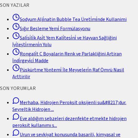
SON YAZILAR
Sodyum Alji̇natin Bubble Tea Üreti̇mi̇nde Kullanimi
Sığır Besleme Yemi̇ Formülasyonu
Sali̇si̇li̇k Asi̇t Yem Kali̇tesi̇ni̇ ve Hayvan Sağliğini
İyi̇leşti̇rmeni̇n Yolu
Rongali̇t C Boyalarin Renk ve Parlakliğini Artiran
İndi̇rgeyi̇ci̇ Madde
Püskürtme Yöntemi̇ İle Meyveleri̇n Raf Ömrü Nasil
Arttirilir
SON YORUMLAR
Merhaba, Hidrojen Peroksit oksijenli su&#8217;dur.
Seyreltik Hidrojen
...
Eve aldığım sebzeleri dezenfekte etmekte hidrojen
peroksit kullanımı s
...
Urun ve sevkiyat konusunda basarili, kimyasal ve