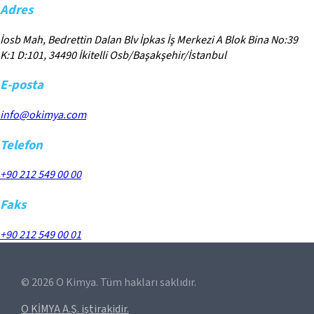
Adres
İosb Mah, Bedrettin Dalan Blv İpkas İş Merkezi A Blok Bina No:39
K:1 D:101, 34490 İkitelli Osb/Başakşehir/İstanbul
E-posta
info@okimya.com
Telefon
+90 212 549 00 00
Faks
+90 212 549 00 01
©
2026
O Kimya. Tüm hakları saklıdır.
O KİMYA A.Ş. iştirakidir.