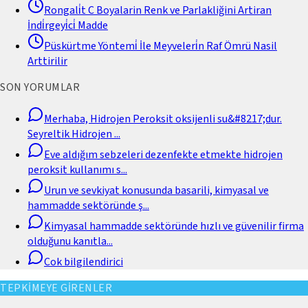
Rongali̇t C Boyalarin Renk ve Parlakliğini Artiran
İndi̇rgeyi̇ci̇ Madde
Püskürtme Yöntemi̇ İle Meyveleri̇n Raf Ömrü Nasil
Arttirilir
SON YORUMLAR
Merhaba, Hidrojen Peroksit oksijenli su&#8217;dur.
Seyreltik Hidrojen
...
Eve aldığım sebzeleri dezenfekte etmekte hidrojen
peroksit kullanımı s
...
Urun ve sevkiyat konusunda basarili, kimyasal ve
hammadde sektöründe ş
...
Kimyasal hammadde sektöründe hızlı ve güvenilir firma
olduğunu kanıtla
...
Cok bilgilendirici
TEPKİMEYE GİRENLER