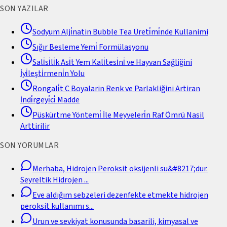
SON YAZILAR
Sodyum Alji̇natin Bubble Tea Üreti̇mi̇nde Kullanimi
Sığır Besleme Yemi̇ Formülasyonu
Sali̇si̇li̇k Asi̇t Yem Kali̇tesi̇ni̇ ve Hayvan Sağliğini
İyi̇leşti̇rmeni̇n Yolu
Rongali̇t C Boyalarin Renk ve Parlakliğini Artiran
İndi̇rgeyi̇ci̇ Madde
Püskürtme Yöntemi̇ İle Meyveleri̇n Raf Ömrü Nasil
Arttirilir
SON YORUMLAR
Merhaba, Hidrojen Peroksit oksijenli su&#8217;dur.
Seyreltik Hidrojen
...
Eve aldığım sebzeleri dezenfekte etmekte hidrojen
peroksit kullanımı s
...
Urun ve sevkiyat konusunda basarili, kimyasal ve