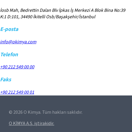
İosb Mah, Bedrettin Dalan Blv İpkas İş Merkezi A Blok Bina No:39
K:1 D:101, 34490 İkitelli Osb/Başakşehir/İstanbul
E-posta
info@okimya.com
Telefon
+90 212 549 00 00
Faks
+90 212 549 00 01
©
2026
O Kimya. Tüm hakları saklıdır.
O KİMYA A.Ş. iştirakidir.