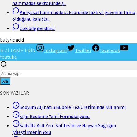
hammadde sektöründe ş
...
Kimyasal hammadde sektöründe hızlı ve güvenilir firma
olduğunu kanıtla
...
Cok bilgilendirici
butyric acid
BİZİ TAKİP EDİN
Instagram
Twitter
Facebook
Youtube
Ara
SON YAZILAR
Sodyum Alji̇natin Bubble Tea Üreti̇mi̇nde Kullanimi
Sığır Besleme Yemi̇ Formülasyonu
Sali̇si̇li̇k Asi̇t Yem Kali̇tesi̇ni̇ ve Hayvan Sağliğini
İyi̇leşti̇rmeni̇n Yolu