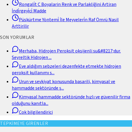
Rongali̇t C Boyalarin Renk ve Parlakliğini Artiran
İndi̇rgeyi̇ci̇ Madde
Püskürtme Yöntemi̇ İle Meyveleri̇n Raf Ömrü Nasil
Arttirilir
SON YORUMLAR
Merhaba, Hidrojen Peroksit oksijenli su&#8217;dur.
Seyreltik Hidrojen
...
Eve aldığım sebzeleri dezenfekte etmekte hidrojen
peroksit kullanımı s
...
Urun ve sevkiyat konusunda basarili, kimyasal ve
hammadde sektöründe ş
...
Kimyasal hammadde sektöründe hızlı ve güvenilir firma
olduğunu kanıtla
...
Cok bilgilendirici
TEPKİMEYE GİRENLER