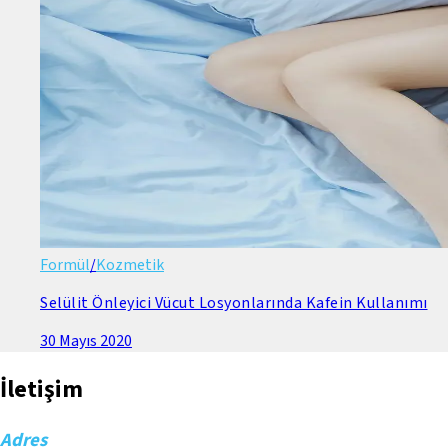
Formül
/
Kozmetik
Selülit Önleyici Vücut Losyonlarında Kafein Kullanımı
30 Mayıs 2020
İletişim
Adres